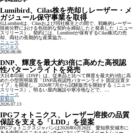
Lumibird、Cilas株を売却しレーザー・メ
ガジュール保守事業を取得
仏Lumibirdは、Cilasおよび同社株主との間で、戦略的レーザー
技術分野における包括的な契約を締結したと発表した（ニュー
スリリース）。契約には、Lumibirdが保有するCilas株式の売
却、両社の長期的な産業協力…
ニュース
ビジネス
2026.08.06
DNP、輝度を最大約3倍に高めた高視認
性パターンライトを発売
大日本印刷（DNP）は、従来品と比べて輝度を最大約3倍に高
めた小型照明装置「DNP高視認性パターンライト 固定設置タ
イプ」を開発し、2026年7月から試験販売を開始する（ニュー
スリリース）。明るい屋内施設や寒冷地などで、…
ニュース
新製品
2026.07.13
IPGフォトニクス、レーザー溶接の品質
保証を支える「LDD」を提案
IPGフォトニクスジャパンは2026年6月26日、愛知県安城市に
ある中部テクニカルセンターにおいてプライベートショー