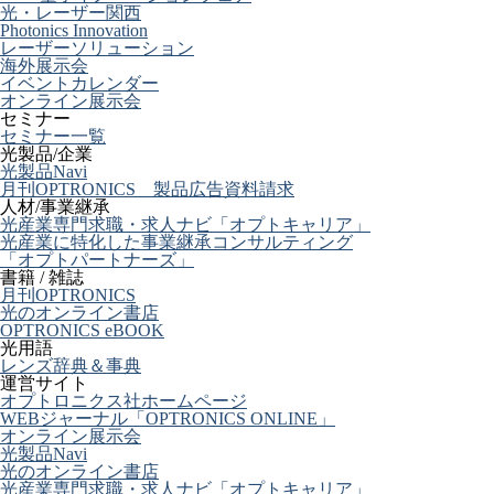
光・レーザー関西
Photonics Innovation
レーザーソリューション
海外展示会
イベントカレンダー
オンライン展示会
セミナー
セミナー一覧
光製品/企業
光製品Navi
月刊OPTRONICS 製品広告資料請求
人材/事業継承
光産業専門求職・求人ナビ「オプトキャリア」
光産業に特化した事業継承コンサルティング
「オプトパートナーズ」
書籍 / 雑誌
月刊OPTRONICS
光のオンライン書店
OPTRONICS eBOOK
光用語
レンズ辞典＆事典
運営サイト
オプトロニクス社ホームページ
WEBジャーナル「OPTRONICS ONLINE」
オンライン展示会
光製品Navi
光のオンライン書店
光産業専門求職・求人ナビ「オプトキャリア」