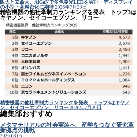
阪大と立命大、AlGaNで多色発光LEDを実証 ディスプレイ
の小型・高精密化に期待
2026年7月23日
精密機器の他社牽制力ランキングを発表 トップ3は
キヤノン、セイコーエプソン、リコー
精密機器の他社牽制力ランキングを発表 トップ3はキヤノ
ン、セイコーエプソン、リコー
2026年7月29日
編集部おすすめ
メタマテリアルの社会実装へ 産学をつなぐ研究革
新拠点の挑戦
2026.08.05