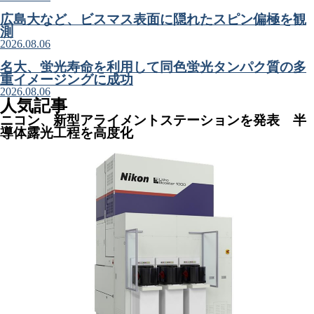
広島大など、ビスマス表面に隠れたスピン偏極を観
測
2026.08.06
名大、蛍光寿命を利用して同色蛍光タンパク質の多
重イメージングに成功
2026.08.06
人気記事
ニコン、新型アライメントステーションを発表 半
導体露光工程を高度化