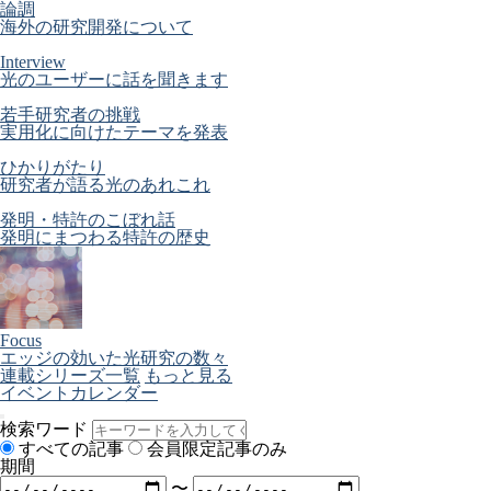
論調
海外の研究開発について
Interview
光のユーザーに話を聞きます
若手研究者の挑戦
実用化に向けたテーマを発表
ひかりがたり
研究者が語る光のあれこれ
発明・特許のこぼれ話
発明にまつわる特許の歴史
Focus
エッジの効いた光研究の数々
連載シリーズ一覧
もっと見る
イベントカレンダー
検索ワード
すべての記事
会員限定記事のみ
期間
〜