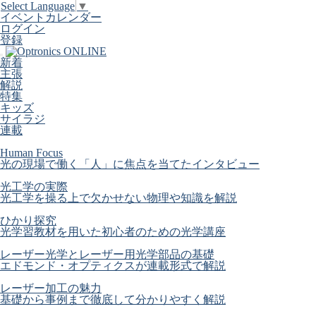
Select Language
▼
イベントカレンダー
ログイン
登録
新着
主張
解説
特集
キッズ
サイラジ
連載
Human Focus
光の現場で働く「人」に焦点を当てたインタビュー
光工学の実際
光工学を操る上で欠かせない物理や知識を解説
ひかり探究
光学習教材を用いた初心者のための光学講座
レーザー光学とレーザー用光学部品の基礎
エドモンド・オプティクスが連載形式で解説
レーザー加工の魅力
基礎から事例まで徹底して分かりやすく解説