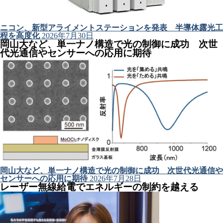
ニコン、新型アライメントステーションを発表 半導体露光工
程を高度化
2026年7月30日
岡山大など、単一ナノ構造で光の制御に成功 次世
代光通信やセンサーへの応用に期待
岡山大など、単一ナノ構造で光の制御に成功 次世代光通信や
センサーへの応用に期待
2026年7月28日
レーザー無線給電でエネルギーの制約を越える