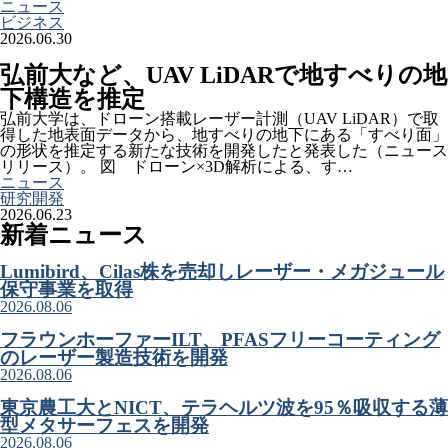
ニュース
ビジネス
2026.06.30
弘前大など、UAV LiDARで地すべりの地
下構造を推定
弘前大学は、ドローン搭載レーザー計測（UAV LiDAR）で取
得した地表面データから、地すべりの地下にある「すべり面」
の形状を推定する新たな技術を開発したと発表した（ニュース
リリース）。 図 ドローン×3D解析による、す…
ニュース
研究開発
2026.06.23
新着ニュース
Lumibird、Cilas株を売却しレーザー・メガジュール
保守事業を取得
2026.08.06
フラウンホーファーILT、PFASフリーコーティング
のレーザー製造技術を開発
2026.08.06
東京農工大とNICT、テラヘルツ波を95％吸収する薄
型メタサーフェスを開発
2026.08.06