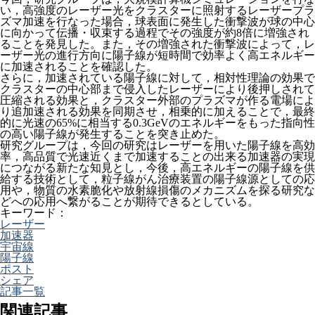
い，高強度のレーザー光をクラスターに照射するレーザープラ
ズマ加速を行なった場合，球表面に発生した衝撃波が球の中心
に向かって伝播・収束する過程でその強度が約8倍に増強され
ることを発見した。また，その増強された衝撃波によって，レ
ーザー光の進行方向に陽子線が短時間で効率よく高エネルギー
に加速されることを確認した。
さらに，加速されている陽子線に対して，相対性理論の効果で
クラスターの中心部まで侵入したレーザーにより後押しされて
圧縮される効果と，クラスター外部のプラズマが作る電場によ
り追加速される効果を同期させ，相乗的に加えることで，最終
的に光速の65%に相当する0.3GeVのエネルギーをもった指向性
の高い陽子線が発生することを突き止めた。
研究グループは，今回の研究はレーザーを用いた陽子線を高効
率，高品質で光速近くまで加速することの出来る加速器の実現
につながる新たな知見とし，今後，高エネルギーの陽子線を供
給する技術として，粒子線がん治療装置の陽子線源としての応
用や，物質の水素脆化や放射線損傷のメカニズムを探る研究な
どへの応用へ繋がることが期待できるとしている。
キーワード：
レーザー
加速器
宇宙線
陽子線
ポスト
シェア
記事一覧
関連記事