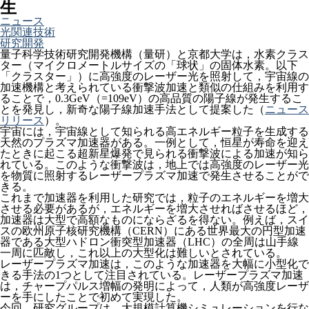
生
ニュース
光関連技術
研究開発
量子科学技術研究開発機構（量研）と京都大学は，水素クラス
ター（マイクロメートルサイズの「球状」の固体水素。以下
「クラスター」）に高強度のレーザー光を照射して，宇宙線の
加速機構と考えられている衝撃波加速と類似の仕組みを利用す
ることで，0.3GeV（=109eV）の高品質の陽子線が発生するこ
とを発見し，新奇な陽子線加速手法として提案した（
ニュース
リリース
）。
宇宙には，宇宙線として知られる高エネルギー粒子を生成する
天然のプラズマ加速器がある。一例として，恒星が寿命を迎え
たときに起こる超新星爆発で見られる衝撃波による加速が知ら
れている。このような衝撃波は，地上では高強度のレーザー光
を物質に照射するレーザープラズマ加速で発生させることがで
きる。
これまで加速器を利用した研究では，粒子のエネルギーを増大
させる必要があるが，エネルギーを増大させればさせるほど，
加速器は大型で高額なものにならざるを得ない。例えば，スイ
スの欧州原子核研究機構（CERN）にある世界最大の円型加速
器である大型ハドロン衝突型加速器（LHC）の全周は山手線
一周に匹敵し，これ以上の大型化は難しいとされている。
レーザープラズマ加速は，このような加速器を大幅に小型化で
きる手法の1つとして注目されている。レーザープラズマ加速
は，チャープパルス増幅の発明によって，人類が高強度レーザ
ーを手にしたことで初めて実現した。
今回，研究グループは，大規模計算機シミュレーションを行な