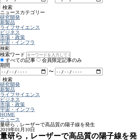
検索
ニュースカテゴリー
研究開発
新製品
ライフサイエンス
ビジネス
市場・政策
宇宙・インフラ
検索
検索ワード
すべての記事
会員限定記事のみ
期間
〜
検索
研究開発
新製品
ライフサイエンス
ビジネス
市場・政策
宇宙・インフラ
HOME
ニュース
量研ら，レーザーで高品質の陽子線を発生
2019年01月10日
量研ら，レーザーで高品質の陽子線を発