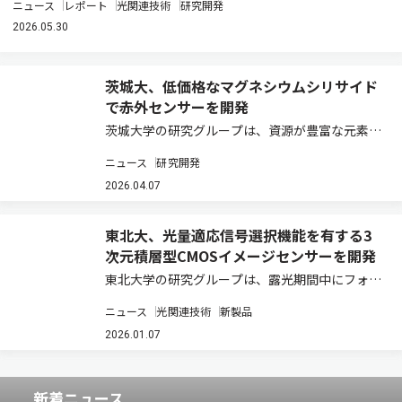
ニュース
レポート
光関連技術
研究開発
2026.05.30
茨城大、低価格なマグネシウムシリサイド
で赤外センサーを開発
茨城大学の研究グループは、資源が豊富な元素か
らなるマグネシウムシリサイド（Mg2Si）を用い
ニュース
研究開発
て、波長2.1µmまでの近赤外領域に感度をもつ赤
外イメージセンサーの開発に成功した（ニュース
2026.04.07
リリース）。 波長0.9～2.5 µ…
東北大、光量適応信号選択機能を有する3
次元積層型CMOSイメージセンサーを開発
東北大学の研究グループは、露光期間中にフォト
ダイオード（PD）から溢れた光電荷を蓄積する
ニュース
光関連技術
新製品
横型オーバーフロー蓄積容量（LOFIC）を、画素
毎に2段設けてダイナミックレンジを拡大すると
2026.01.07
ともに、光量に応じて適切な信号を読み出す…
新着ニュース