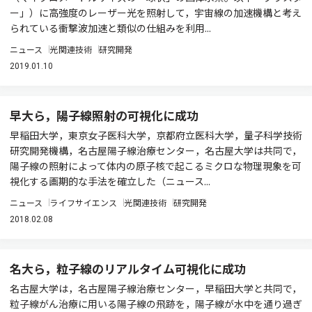
ー」）に高強度のレーザー光を照射して，宇宙線の加速機構と考え
られている衝撃波加速と類似の仕組みを利用...
ニュース
光関連技術
研究開発
2019.01.10
早大ら，陽子線照射の可視化に成功
早稲田大学，東京女子医科大学，京都府立医科大学，量子科学技術
研究開発機構，名古屋陽子線治療センター，名古屋大学は共同で，
陽子線の照射によって体内の原子核で起こるミクロな物理現象を可
視化する画期的な手法を確立した（ニュース...
ニュース
ライフサイエンス
光関連技術
研究開発
2018.02.08
名大ら，粒子線のリアルタイム可視化に成功
名古屋大学は，名古屋陽子線治療センター，早稲田大学と共同で，
粒子線がん治療に用いる陽子線の飛跡を，陽子線が水中を通り過ぎ