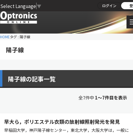
Select Language
▼
ログイン
登
HOME
タグ : 陽子線
陽子線
陽子線の記事一覧
全7件中
1〜7件目を表示
早大ら，ポリエステル衣類の放射線照射発光を発見
早稲田大学，神戸陽子線センター，東北大学，大阪大学は，一般に