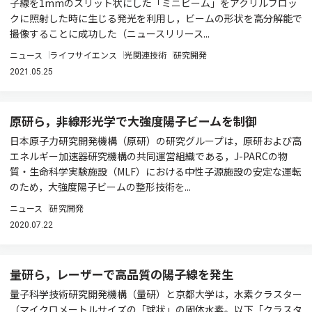
子線を1mmのスリット状にした「ミニビーム」をアクリルブロッ
クに照射した時に生じる発光を利用し，ビームの形状を高分解能で
撮像することに成功した（ニュースリリース...
ニュース
ライフサイエンス
光関連技術
研究開発
2021.05.25
原研ら，非線形光学で大強度陽子ビームを制御
日本原子力研究開発機構（原研）の研究グループは，原研および高
エネルギー加速器研究機構の共同運営組織である，J-PARCの物
質・生命科学実験施設（MLF）における中性子源施設の安定な運転
のため，大強度陽子ビームの整形技術を...
ニュース
研究開発
2020.07.22
量研ら，レーザーで高品質の陽子線を発生
量子科学技術研究開発機構（量研）と京都大学は，水素クラスター
（マイクロメートルサイズの「球状」の固体水素。以下「クラスタ