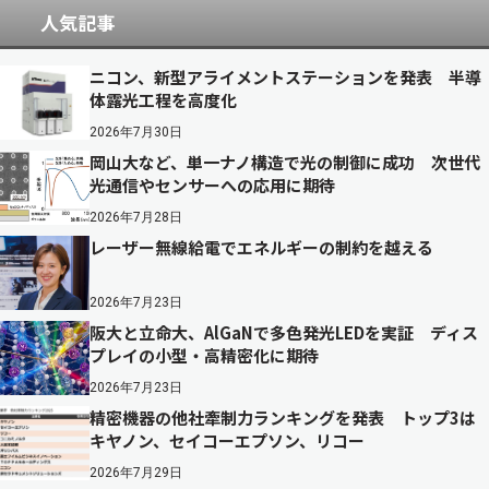
人気記事
ニコン、新型アライメントステーションを発表 半導
体露光工程を高度化
2026年7月30日
岡山大など、単一ナノ構造で光の制御に成功 次世代
光通信やセンサーへの応用に期待
2026年7月28日
レーザー無線給電でエネルギーの制約を越える
2026年7月23日
阪大と立命大、AlGaNで多色発光LEDを実証 ディス
プレイの小型・高精密化に期待
2026年7月23日
精密機器の他社牽制力ランキングを発表 トップ3は
キヤノン、セイコーエプソン、リコー
2026年7月29日