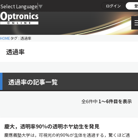
Select Language
▼
ログイン
登
HOME
タグ : 透過率
透過率
透過率の記事一覧
全6件中
1〜6件目を表示
慶大，透明率90%の透明ホヤ幼生を発見
慶應義塾大学は，可視光の約90%が生体を透過する，驚くほど透