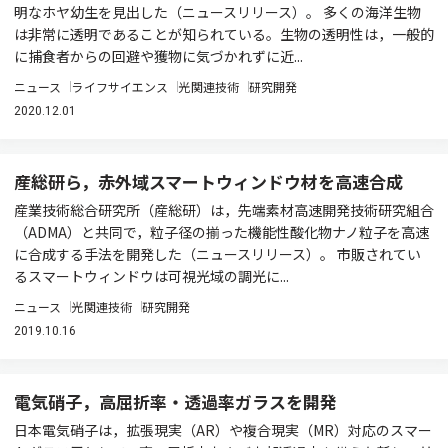
明なホヤ幼生を見出した（ニュースリリース）。 多くの海洋生物
は非常に透明であることが知られている。生物の透明性は，一般的
に捕食者からの回避や獲物に気づかれずに近...
ニュース
ライフサイエンス
光関連技術
研究開発
2020.12.01
産総研ら，赤外域スマートウィンドウ材を高速合成
産業技術総合研究所（産総研）は，先端素材高速開発技術研究組合
（ADMA）と共同で，粒子径の揃った機能性酸化物ナノ粒子を高速
に合成する手法を開発した（ニュースリリース）。 市販されてい
るスマートウィンドウは可視光域の調光に...
ニュース
光関連技術
研究開発
2019.10.16
電気硝子，高屈折率・透過率ガラスを開発
日本電気硝子は，拡張現実（AR）や複合現実（MR）対応のスマー