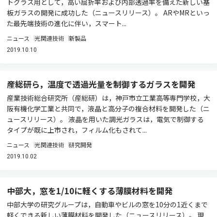
トグラス用として，高い屈折率および内部透過率を備えた新しい基
板ガラスの開発に成功した（ニュースリリース）。 ARやMRといっ
た最先端技術の進化に伴い，スマート...
ニュース
光関連技術
新製品
2019.10.10
産総研ら，温度で透過光量を制御するガラスを開発
産業技術総合研究所（産総研）は，神戸市立工業高等専門学校，大
阪有機化学工業と共同で，液晶と高分子の複合材料を開発した（ニ
ュースリリース）。 液晶を用いた調光ガラスは，電気で制御する
タイプが既に上市され，フィルム化もされて...
ニュース
光関連技術
研究開発
2019.10.02
中部大，窓を1/10に軽くする薄膜材料を開発
中部大学の研究グループは，自動車やビルの窓を10分の1近くまで
軽くできる新しい薄膜材料を開発した（ニュースリリース）。 現