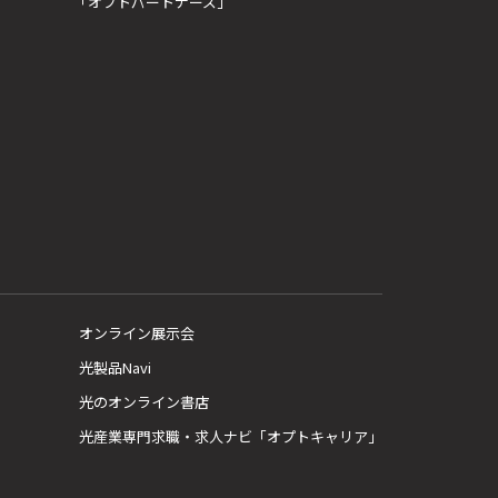
「オプトパートナーズ」
オンライン展示会
光製品Navi
光のオンライン書店
光産業専門求職・求人ナビ「オプトキャリア」