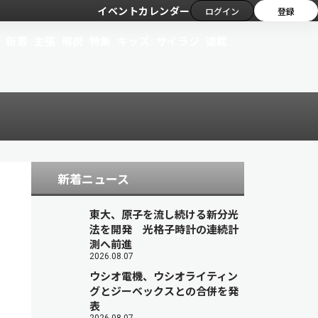
イベントカレンダー
ログイン
登録
新着
主張
解説
特集
キッズ
サイラジ
連載
新着ニュース
東大、原子を流し続ける新分光
法を開発 光格子時計の連続計
測へ前進
2026.08.07
ウシオ電機、ウシオライティン
グとジーベックスとの合併を発
表