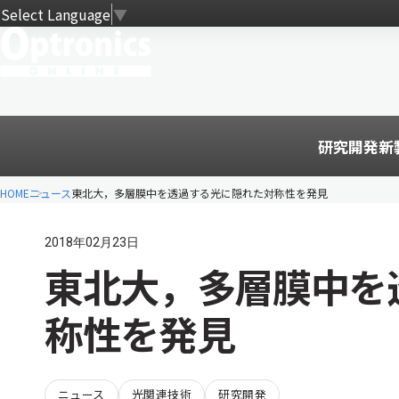
Select Language
▼
研究開発
新
HOME
ニュース
東北大，多層膜中を透過する光に隠れた対称性を発見
2018年02月23日
東北大，多層膜中を
称性を発見
ニュース
光関連技術
研究開発