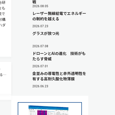
戦
合研
2026.08.05
をも
レーザー無線給電でエネルギー
貝で
の制約を越える
射構
ハダ
2026.07.23
グラスが放つ光
2026.07.08
ドローンとAIの進化 技術がも
たらす脅威
見
2026.07.01
金並みの導電性と赤外透明性を
る，
有する高耐久酸化物薄膜
リー
が知ら
2026.06.23
の回