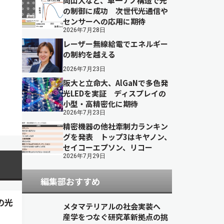
岡山大など、単一ナノ構造で光
の制御に成功 次世代光通信や
センサーへの応用に期待
2026年7月28日
レーザー無線給電でエネルギー
の制約を越える
2026年7月23日
阪大と立命大、AlGaNで多色発
光LEDを実証 ディスプレイの
小型・高精密化に期待
2026年7月23日
精密機器の他社牽制力ランキン
グを発表 トップ3はキヤノン、
セイコーエプソン、リコー
2026年7月29日
編集部おすすめ
の光
メタマテリアルの社会実装へ
産学をつなぐ研究革新拠点の挑