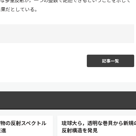
雑な多重反射が，一つの整数で記述できるということを示して
結果だとしている。
記事一覧
植物の反射スペクトル
琉球大ら，透明な巻貝から新規
促進
反射構造を発見