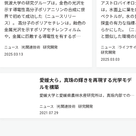
筑波大学の研究グループは，金色の光沢を
アストロバイオロ
示す導電性高分子ポリアニリンの合成に世
は，水面上に葉を
界で初めて成功した（ニュースリリー
ペクトルが，水の
ス）。 高分子のポリアセチレンは，飴⾊の
探査の有力な指標
⾦属光沢を⽰すポリアセチレンフィルム
らかにした。（ニ
や，⾦属に匹敵する導電性を有するポ…
と類似した環境の
ニュース
光関連技術
研究開発
ニュース
ライフサ
研究開発
2025.03.13
2025.03.03
愛媛大ら，真珠の輝きを再現する光学モデ
ルを構築
愛媛大学と愛媛県農林水産研究所は，真珠内部での光
の透過，反射，散乱を考慮した新しい光学モデルを構
ニュース
光関連技術
研究開発
築し，真珠の輝きを生み出す干渉色を光学計算により
2021.07.29
再現する技術を新たに開発した（ニュースリリー
ス）。 金，ダイヤ，サファイア，…