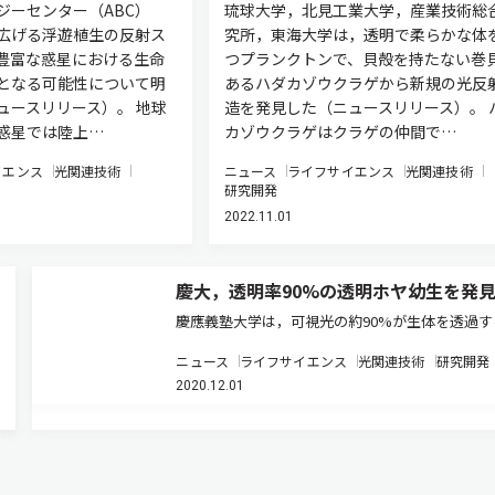
ジーセンター（ABC）
琉球大学，北見工業大学，産業技術総
広げる浮遊植生の反射ス
究所，東海大学は，透明で柔らかな体
豊富な惑星における生命
つプランクトンで、貝殻を持たない巻
となる可能性について明
あるハダカゾウクラゲから新規の光反
ュースリリース）。 地球
造を発見した（ニュースリリース）。 
惑星では陸上…
カゾウクラゲはクラゲの仲間で…
イエンス
光関連技術
ニュース
ライフサイエンス
光関連技術
研究開発
2022.11.01
慶大，透明率90%の透明ホヤ幼生を発
慶應義塾大学は，可視光の約90%が生体を透過す
驚くほど透明なホヤ幼生を見出した（ニュースリ
ニュース
ライフサイエンス
光関連技術
研究開発
ス）。 多くの海洋生物は非常に透明であること
2020.12.01
れている。生物の透明性は，一般的に捕食者から
避や獲物に気づかれずに近…