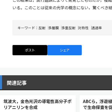
この結果は，試行錯誤によって発見したものだが，複
いる。このことは従来の光学の概念にない，驚くべき
キーワード：
反射
多層膜
多重反射
対称性
透過率
ポスト
シェア
関連記事
筑波大，金色光沢の導電性高分子ポ
ABCら，浮遊
リアニリンを合成
で生命探査を