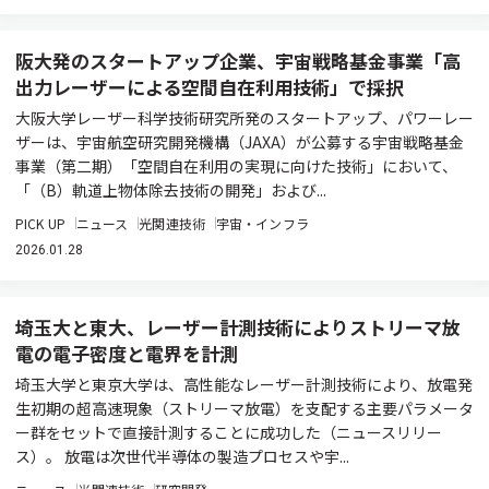
阪大発のスタートアップ企業、宇宙戦略基金事業「高
出力レーザーによる空間自在利用技術」で採択
大阪大学レーザー科学技術研究所発のスタートアップ、パワーレー
ザーは、宇宙航空研究開発機構（JAXA）が公募する宇宙戦略基金
事業（第二期）「空間自在利用の実現に向けた技術」において、
「（B）軌道上物体除去技術の開発」および...
PICK UP
ニュース
光関連技術
宇宙・インフラ
2026.01.28
埼玉大と東大、レーザー計測技術によりストリーマ放
電の電子密度と電界を計測
埼玉大学と東京大学は、高性能なレーザー計測技術により、放電発
生初期の超高速現象（ストリーマ放電）を支配する主要パラメータ
ー群をセットで直接計測することに成功した（ニュースリリー
ス）。 放電は次世代半導体の製造プロセスや宇...