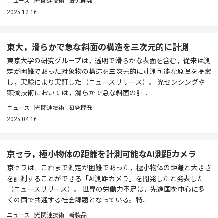
ニュース
光関連技術
研究開発
2025.12.16
東大，滑らかで急な斜面の構造を三次元的に計測
東京大学の研究グループは，透明で滑らかな表面を含む，従来は測
定が困難であった対象物の構造を三次元的に計測可能な原理を提案
し，実験により実証した（ニュースリリース）。 光センシングや
顕微技術においては，滑らかで急な斜面の計...
ニュース
光関連技術
研究開発
2025.04.16
京セラ，極小物体の距離を計測可能なAI測距カメラ
京セラは，これまで測定が困難であった，極小物体の距離と大きさ
を計測することができる「AI測距カメラ」を開発したと発表した
（ニュースリリース）。 世界の労働力不足は，先進国を中心に多
くの国で共通する社会課題となっている。特...
ニュース
光関連技術
新製品