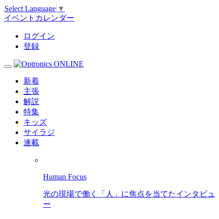
Select Language
▼
イベントカレンダー
ログイン
登録
新着
主張
解説
特集
キッズ
サイラジ
連載
Human Focus
光の現場で働く「人」に焦点を当てたインタビュ
ー