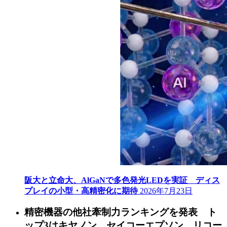
阪大と立命大、AlGaNで多色発光LEDを実証 ディス
プレイの小型・高精密化に期待
2026年7月23日
精密機器の他社牽制力ランキングを発表 ト
ップ3はキヤノン、セイコーエプソン、リコー