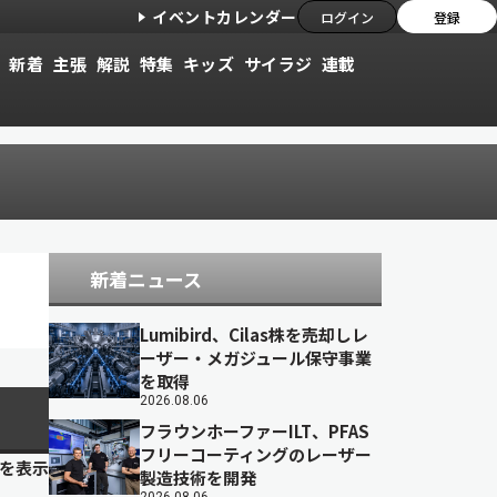
イベントカレンダー
ログイン
登録
新着
主張
解説
特集
キッズ
サイラジ
連載
新着ニュース
Lumibird、Cilas株を売却しレ
ーザー・メガジュール保守事業
を取得
2026.08.06
フラウンホーファーILT、PFAS
フリーコーティングのレーザー
目を表示
製造技術を開発