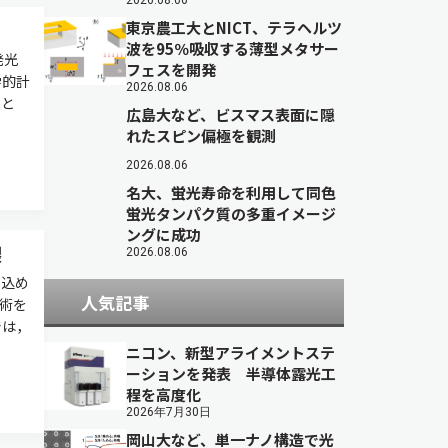
2026.08.06
東京農工大とNICT、テラヘルツ
波を95％吸収する薄型メタサー
発光
フェスを開発
学的計
2026.08.06
こと
広島大など、ビスマス表面に隠
れたスピン偏極を観測
2026.08.06
名大、蛍光寿命を利用して同色
蛍光タンパク質の多重イメージ
ングに成功
製
2026.08.06
じ込め
人気記事
術を
では，
ニコン、新型アライメントステ
ーションを発表 半導体露光工
程を高度化
2026年7月30日
岡山大など、単一ナノ構造で光