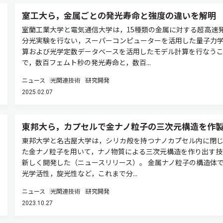
室工大ら，金属ごとの発光寿命と強度の違いを解明
室蘭工業大学と電気通信大学は，15種類の金属に対する超高速
分光実験を行ない，スーパーコンピューターを活用した量子力
算および光学定数データベースを活用したモデル計算を行なう
で，数百フェムト秒の発光寿命と，数百...
ニュース
光関連技術
研究開発
2025.02.07
東邦大ら，カプセルで金ナノ粒子の三次元構造を作
東邦大学と名古屋大学は，シリカ殻を持つナノカプセル内に閉
た金ナノ粒子を用いて，ナノ物質による三次元構造を作り出す技
新しく開発した（ニュースリリース）。 金属ナノ粒子の構造体
光学活性，旋光性など，これまで分...
ニュース
光関連技術
研究開発
2023.10.27