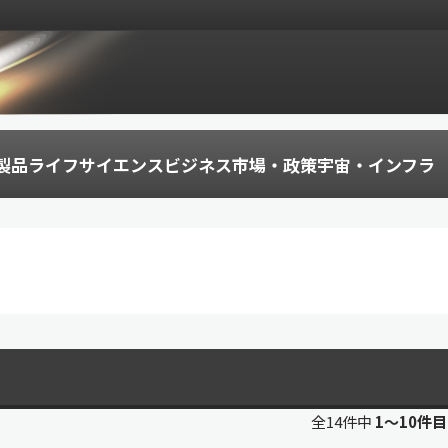
製品
ライフサイエンス
ビジネス
市場・政策
宇宙・インフラ
全14件中
1〜10件