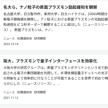
名大ら，ナノ粒子の表面プラズモン励起緩和を観察
名古屋大学，日立製作所，東邦大学，日立ハイテクは，100kV時間分
解電子顕微鏡を開発し，ナノ粒子における表面プラズモンの光励起緩
和過程をピコ秒オーダーで観察することに成功した（ニュースリリー
ス）。 表面プラズモンは，ナノ...
ニュース
光関連技術
研究開発
2022.10.14
阪大，プラズモンで量子インターフェースを効率化
大阪大学の研究グループは，表面プラズモンポラリトンという光で励
起される電子の集団振動を利用して，半導体横型量子ドットへの光子
の照射をより効率的に行なうことが可能であることを世界で初めて明
らかにした（ニュースリリース）。 ...
ニュース
光関連技術
研究開発
2021.11.12