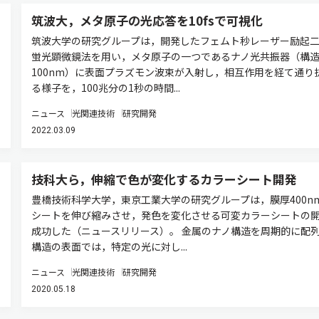
筑波大，メタ原子の光応答を10fsで可視化
筑波大学の研究グループは，開発したフェムト秒レーザー励起
蛍光顕微鏡法を用い，メタ原子の一つであるナノ光共振器（構
100nm）に表面プラズモン波束が入射し，相互作用を経て通り
る様子を，100兆分の1秒の時間...
ニュース
光関連技術
研究開発
2022.03.09
技科大ら，伸縮で色が変化するカラーシート開発
豊橋技術科学大学，東京工業大学の研究グループは，膜厚400n
シートを伸び縮みさせ，発色を変化させる可変カラーシートの
成功した（ニュースリリース）。 金属のナノ構造を周期的に配
構造の表面では，特定の光に対し...
ニュース
光関連技術
研究開発
2020.05.18