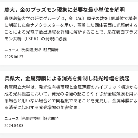
慶大，金のプラズモン現象に必要な最小単位を解明
慶應義塾大学の研究グループは，金（Au）原子の数を1個単位で精密
に制御した金ナノクラスターを用い，蒸着した固体表面に光照射する
ことによる光電子放出過程を詳細に解析することで，局在表面プラズ
モン共鳴（LSPR）の発現に必要...
ニュース
光関連技術
研究開発
2025.06.27
兵県大，金属薄膜による消光を抑制し発光増幅を誘起
兵庫県立大学は，発光性有機薄膜と金属薄膜のハイブリッド構造から
成る光共振器において，発光の増幅の起こりやすさが金属薄膜を用い
る場合と用いない場合とで同程度であることを発見し，金属薄膜によ
る消光に起因する発光増幅の阻害効果...
ニュース
光関連技術
研究開発
2024.04.03