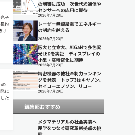
の制御に成功 次世代光通信や
センサーへの応用に期待
2026年7月28日
二光子
レーザー無線給電でエネルギー
造長約
の制約を越える
抜け
2026年7月23日
阪大と立命大、AlGaNで多色発
光LEDを実証 ディスプレイの
小型・高精密化に期待
2026年7月23日
精密機器の他社牽制力ランキン
グを発表 トップ3はキヤノン、
mの
セイコーエプソン、リコー
開発に
2026年7月29日
列した
編集部おすすめ
メタマテリアルの社会実装へ
産学をつなぐ研究革新拠点の挑
戦