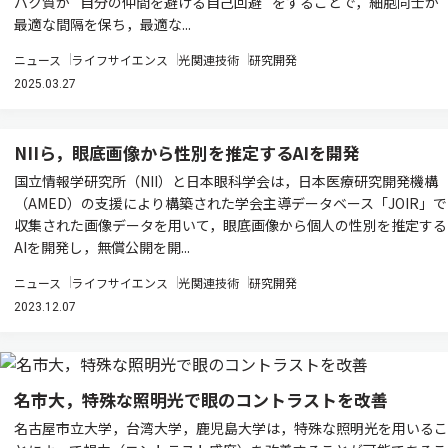
パク質が “自分の仲間を避ける自己回避” をすることで，細胞同士が
最適な間隔を保ち，最適な...
ニュース
ライフサイエンス
光関連技術
研究開発
2025.03.27
NIIら，眼底画像から性別を推定するAIを開発
国立情報学研究所（NII）と日本眼科学会は，日本医療研究開発機構
（AMED）の支援により構築された学会主導データベース「JOIR」で
収集された画像データを用いて，眼底画像から個人の性別を推定する
AIを開発し，無償公開を開...
ニュース
ライフサイエンス
光関連技術
研究開発
2023.12.07
名市大，特殊な照明光で眼のコントラストを改善
名古屋市立大学，台湾大学，鹿児島大学は，特殊な照明光を用いるこ