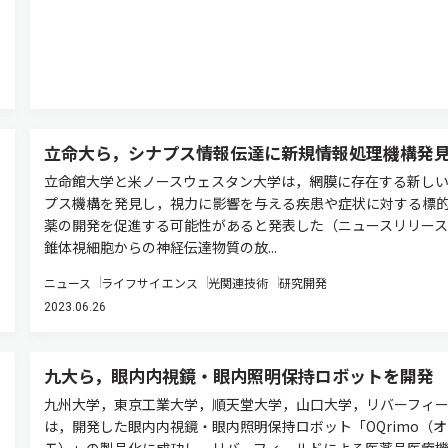
立命大ら，シナプス情報伝達に新規情報処理機構発
立命館大学と米ノースウェスタン大学は，網膜に存在する新し
プス機構を発見し，視力に影響を与える疾患や症状に対する標
薬の開発を促進する可能性があると発表した（ニュースリリース
錐体視細胞からの神経伝達物質の放...
ニュース
ライフサイエンス
光関連技術
研究開発
2023.06.26
九大ら，眼内内視鏡・眼内照明保持ロボットを開発
九州大学，東京工業大学，順天堂大学，山口大学，リバーフィ
は，開発した眼内内視鏡・眼内照明保持ロボット「OQrimo（
モ）」の製品化に成功し，リバーフィールドによる医薬品医療