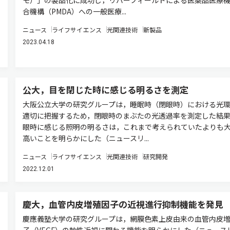
合機構（PMDA）への一般医療...
ニュース
ライフサイエンス
光関連技術
新製品
2023.04.18
公大，目を閉じた時に感じる明るさを測定
大阪公立大学の研究グループは，睡眠時（閉眼時）における光
適切に把握するため，閉眼時のまぶたの光透過率を測定した結
眼時に感じる照明の明るさは，これまで考えられていたよりも
高いことを明らかにした（ニュースリ...
ニュース
ライフサイエンス
光関連技術
研究開発
2022.12.01
慶大，血管内皮増殖因子の近視進行抑制機能を発見
慶應義塾大学の研究グループは，網膜色素上皮由来の血管内皮
子（VEGF）の軸性近視に関わる機能を明らかにした（ニュース