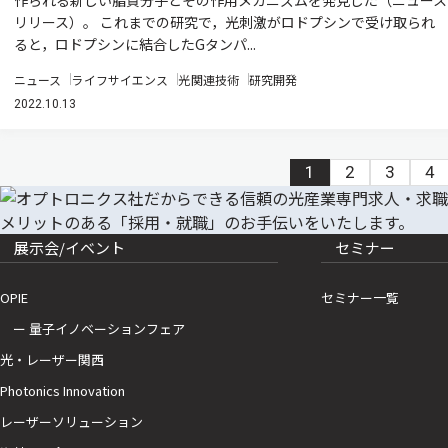
リリース）。 これまでの研究で，光刺激がロドプシンで受け取られ
ると，ロドプシンに結合したGタンパ...
ニュース
ライフサイエンス
光関連技術
研究開発
2022.10.13
1
2
3
4
展示会/イベント
セミナー
OPIE
セミナー一覧
ー 量子イノベーションフェア
光・レーザー関西
Photonics Innovation
レーザーソリューション