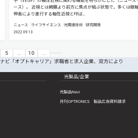
ース）。 近視とは網膜より前方に焦点が結ぶ状態で，多くは眼
伸長により進行する軸性近視と呼ば...
ニュース
ライフサイエンス
光関連技術
研究開発
2022.09.13
5
...
10
...
光製品/企業
光製品Navi
月刊OPTRONICS 製品広告資料請求