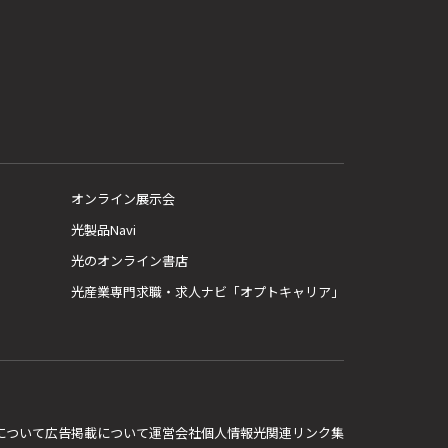
オンライン展示会
光製品Navi
光のオンライン書店
光産業専門求職・求人ナビ「オプトキャリア」
E について
広告掲載について
運営会社
個人情報
光関連リンク集