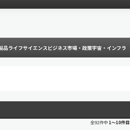
製品
ライフサイエンス
ビジネス
市場・政策
宇宙・インフラ
全92件中
1〜10件