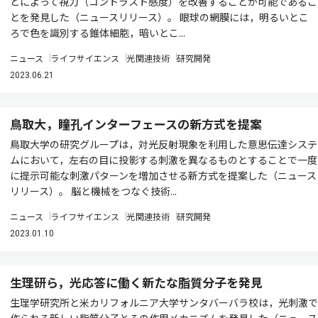
とによって視力（コントラスト感度）を改善することが可能であるこ
とを発見した（ニュースリリース）。 眼球の網膜には，明るいとこ
ろで色を識別する錐体細胞，暗いとこ...
ニュース
ライフサイエンス
光関連技術
研究開発
2023.06.21
鳥取大，瞳孔インターフェースの新方式を提案
鳥取大学の研究グループは，対光反射現象を利用した意思伝達システ
ムにおいて，左右の目に投影する刺激を異なるものとすることで一度
に提示可能な刺激パターンを増加させる新方式を提案した（ニュース
リリース）。 脳と機械をつなぐ技術...
ニュース
ライフサイエンス
光関連技術
研究開発
2023.01.10
生理研ら，光応答に働く新たな脂質分子を発見
生理学研究所と米カリフォルニア大学サンタバーバラ校は，光刺激で
作られる新しい脂質分子とその作用メカニズムを発見した（ニュース