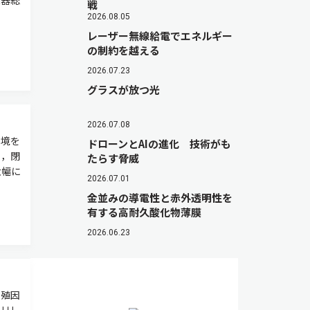
戦
2026.08.05
レーザー無線給電でエネルギー
の制約を越える
2026.07.23
グラスが放つ光
2026.07.08
環境を
ドローンとAIの進化 技術がも
果，閉
たらす脅威
大幅に
2026.07.01
金並みの導電性と赤外透明性を
有する高耐久酸化物薄膜
2026.06.23
増殖因
リリ