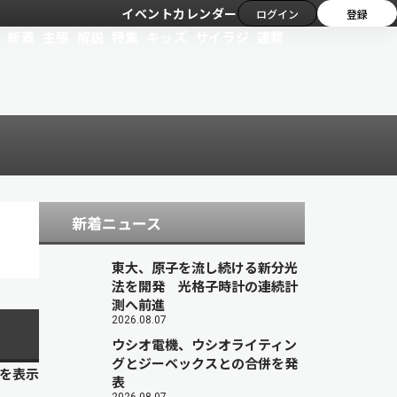
イベントカレンダー
ログイン
登録
新着
主張
解説
特集
キッズ
サイラジ
連載
新着ニュース
東大、原子を流し続ける新分光
法を開発 光格子時計の連続計
測へ前進
2026.08.07
ウシオ電機、ウシオライティン
グとジーベックスとの合併を発
目を表示
表