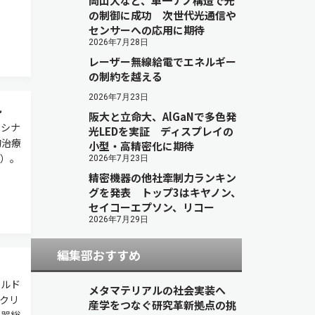
岡山大など、単一ナノ構造で光
の制御に成功 次世代光通信や
センサーへの応用に期待
2026年7月28日
レーザー無線給電でエネルギー
の制約を越える
2026年7月23日
見
阪大と立命大、AlGaNで多色発
いシナ
光LEDを実証 ディスプレイの
的治療
小型・高精密化に期待
）。
2026年7月23日
精密機器の他社牽制力ランキン
グを発表 トップ3はキヤノン、
セイコーエプソン、リコー
2026年7月29日
編集部おすすめ
ールド
メタマテリアルの社会実装へ
オクリ
産学をつなぐ研究革新拠点の挑
機器総