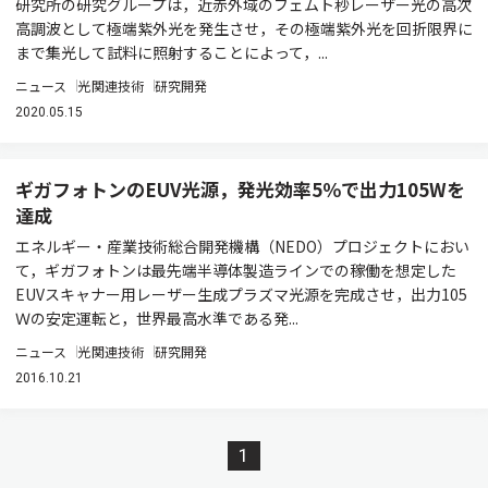
研究所の研究グループは，近赤外域のフェムト秒レーザー光の高次
高調波として極端紫外光を発生させ，その極端紫外光を回折限界に
まで集光して試料に照射することによって，...
ニュース
光関連技術
研究開発
2020.05.15
ギガフォトンのEUV光源，発光効率5％で出力105Wを
達成
エネルギー・産業技術総合開発機構（NEDO）プロジェクトにおい
て，ギガフォトンは最先端半導体製造ラインでの稼働を想定した
EUVスキャナー用レーザー生成プラズマ光源を完成させ，出力105
Ｗの安定運転と，世界最高水準である発...
ニュース
光関連技術
研究開発
2016.10.21
1