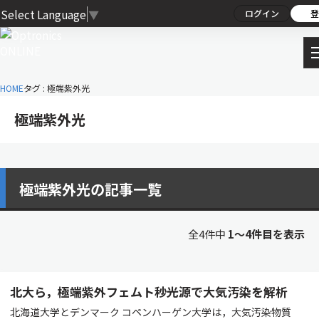
Select Language
▼
ログイン
登
HOME
タグ : 極端紫外光
極端紫外光
極端紫外光の記事一覧
全4件中
1〜4件目を表示
北大ら，極端紫外フェムト秒光源で大気汚染を解析
北海道大学とデンマーク コペンハーゲン大学は，大気汚染物質