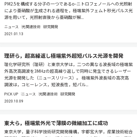
PM2.5を構成する分子の一つであるo-ニトロフェノールへの光照射
により亜硝酸が生成される過程を，極端紫外フェムト秒光パルス光
源を用いて，光照射直後から亜硝酸が解...
ニュース
光関連技術
研究開発
2021.01.13
理研ら，超高繰返し極端紫外超短パルス光源を開発
理化学研究所（理研）と東京大学は，二つの異なる波長域の極端紫
外高次高調波を3MHzの超高繰り返しで同時に発生できるレーザー
光源を開発した（ニュースリリース）。 極端紫外波長域の高次高
調波は，コヒーレンス，短波長性，短パル...
PICK UP
ニュース
光関連技術
研究開発
2020.10.09
東大ら，極端紫外光で薄膜の微細加工に成功
東京大学，量子科学技術研究開発機構，宇都宮大学，産業技術総合