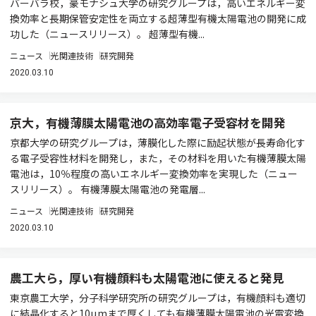
バーバラ校，豪モナシュ大学の研究グループは，高いエネルギー変
換効率と長期保管安定性を両立する超薄型有機太陽電池の開発に成
功した（ニュースリリース）。 超薄型有機...
ニュース
光関連技術
研究開発
2020.03.10
京大，有機薄膜太陽電池の高効率電子受容材を開発
京都大学の研究グループは，薄膜化した際に励起状態が長寿命化す
る電子受容性材料を開発し，また，その材料を用いた有機薄膜太陽
電池は，10％程度の高いエネルギー変換効率を実現した（ニュー
スリリース）。 有機薄膜太陽電池の発電層...
ニュース
光関連技術
研究開発
2020.03.10
農工大ら，厚い有機顔料も太陽電池に使えると発見
東京農工大学，分子科学研究所の研究グループは，有機顔料も適切
に結晶化すると10µmまで厚くしても有機薄膜太陽電池の光電変換