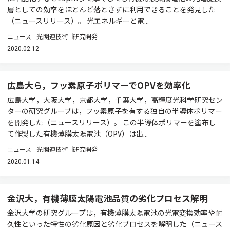
層としての効率をほとんど落とさずに利用できることを発見した
（ニュースリリース）。 光エネルギーと電...
ニュース
光関連技術
研究開発
2020.02.12
広島大ら，フッ素原子ポリマーでOPVを効率化
広島大学，大阪大学，京都大学，千葉大学，高輝度光科学研究セン
ターの研究グループは，フッ素原子を有する独自の半導体ポリマー
を開発した（ニュースリリース）。 この半導体ポリマーを塗布し
て作製した有機薄膜太陽電池（OPV）は出...
ニュース
光関連技術
研究開発
2020.01.14
金沢大，有機薄膜太陽電池品質の劣化プロセス解明
金沢大学の研究グループは，有機薄膜太陽電池の光電変換効率や耐
久性といった特性の劣化原因と劣化プロセスを解明した（ニュース