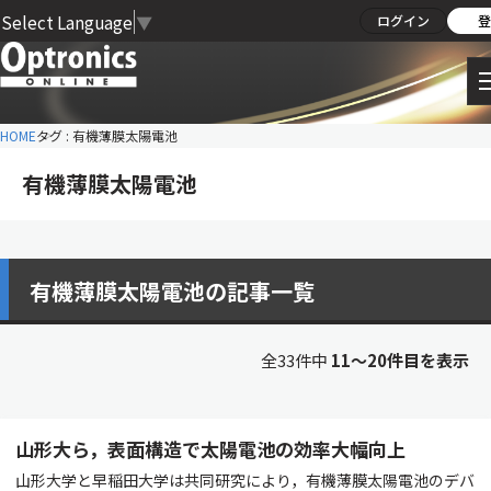
Select Language
▼
ログイン
登
HOME
タグ : 有機薄膜太陽電池
有機薄膜太陽電池
有機薄膜太陽電池の記事一覧
全33件中
11〜20件目を表示
山形大ら，表面構造で太陽電池の効率大幅向上
山形大学と早稲田大学は共同研究により，有機薄膜太陽電池のデバ