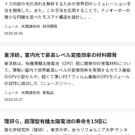
イス内部の光の流れを解析するための世界初のシミュレーション手
法を開発した。また，この手法を応用することで，ナノオーダーの
微小な円錐を並べたモスアイ構造を設計し，...
ニュース
光関連技術
研究開発
2020.05.05
東洋紡，室内光で最高レベル変換効率の材料開発
東洋紡は，有機薄膜太陽電池（OPV）用に開発中の発電材料につい
て，薄暗い室内で世界最高レベルの変換効率を実現するガラス基板
のOPV小型セルや，軽くて薄いPETフィルム基板のOPVモジュール
の試作に成功した（ニュースリリー...
ニュース
光関連技術
新製品
2020.03.27
理研ら，超薄型有機太陽電池の寿命を15倍に
理化学研究所（理研），東京大学，米カリフォルニア大学 サンタ