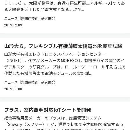
リリース）。 太陽光発電は，身近な再生可能エネルギーの1つであ
る太陽光を活用した発電方式となる。現在...
ニュース
光関連技術
研究開発
2019.12.09
山形大ら，フレキシブル有機薄膜太陽電池を実証試験
⼭形⼤学有機エレクトロニクスイノベーションセンター
（INOEL），化学品メーカーのMORESCO，有機デバイス開発のイ
デアルスターの研究グループは，ロール・ツー・ロール印刷⽅式で
作製した有機薄膜太陽電池モジュールの実証試...
ニュース
光関連技術
研究開発
2019.11.08
プラス，室内照明対応IoTシートを開発
総合事務用品メーカーのプラスは，座席管理システム
「Suwary（スワリー）」が，世界で初めて室内照明で発電するIoT