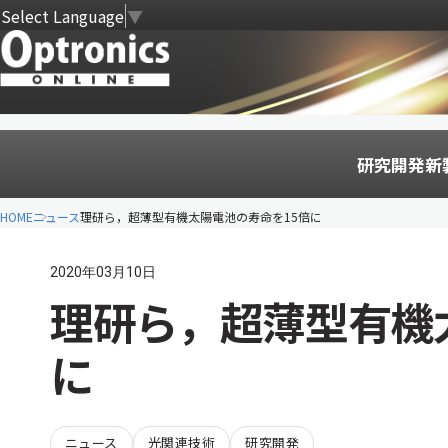
Select Language
▼
研究開発
新
HOME
ニュース
理研ら，超薄型有機太陽電池の寿命を15倍に
2020年03月10日
理研ら，超薄型有機
に
ニュース
光関連技術
研究開発