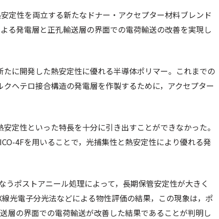
熱安定性を両立する新たなドナー・アクセプター材料ブレンド
による発電層と正孔輸送層の界面での電荷輸送の改善を実現し
近年新たに開発した熱安定性に優れる半導体ポリマー。これまでの
たバルクヘテロ接合構造の発電層を作製するために，アクセプター
率や熱安定性といった特長を十分に引き出すことができなかった。
ICO-4Fを用いることで，光捕集性と熱安定性により優れる発
行なうポストアニール処理によって，長期保管安定性が大きく
X線光電子分光法などによる物性評価の結果，この現象は，ポ
輸送層の界面での電荷輸送が改善した結果であることが判明し