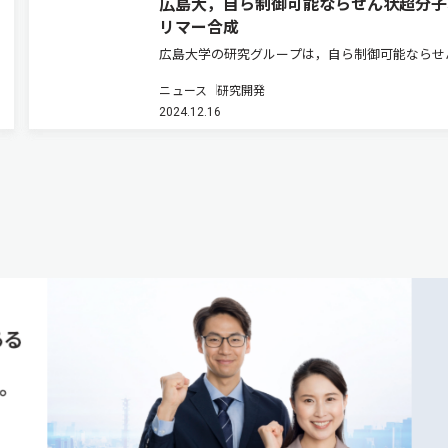
広島大，自ら制御可能ならせん状超分子
リマー合成
広島大学の研究グループは，自ら制御可能ならせ
の人工ポリマーを開発した（ニュースリリース）
ニュース
研究開発
御されたキラリティーを持つ超分子らせんポリマ
2024.12.16
は，刺激応答性キラル光学特性を持つ，らせんポ
ーの新たなクラスとなっている…