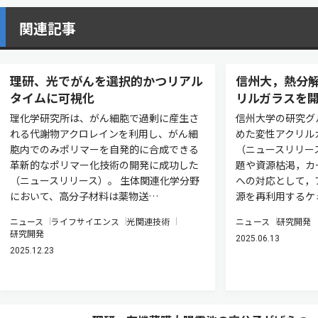
関連記事
理研、光でがんを選択的かつリアル
信州大，熱分
タイムに可視化
リルガラスを
理化学研究所は、がん細胞で過剰に産生さ
信州大学の研究グ
れる代謝物アクロレインを利用し、がん細
めた変性アクリル
胞内でのみポリマーを自発的に合成できる
（ニュースリリー
革新的なポリマー化技術の開発に成功した
題や資源枯渇，カ
（ニュースリリース）。 生体関連化学分野
への対応として，
において、高分子材料は薬物送…
源を再利用するケ
ニュース
ライフサイエンス
光関連技術
ニュース
研究開発
研究開発
2025.06.13
2025.12.23