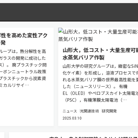
解性を高めた変性アク
開発
山形大，低コスト・大量生産可
ループは，熱分解性を高
水蒸気バリア作製
ガラスの開発に成功した
ス）。 廃プラスチック問
山形大学の研究グループは，緻密なSi
ーボンニュートラル政策
化ケイ素）を形成し，溶液プロセスで
プラスチックから炭素資
れる水蒸気バリア膜の世界最高性能を
ミカルリサイ…
した（ニュースリリース）。 有機
EL（OLED）やペロブスカイト太陽電
（PSC），有機薄膜太陽電池（…
ニュース
光関連技術
研究開発
2025.03.10