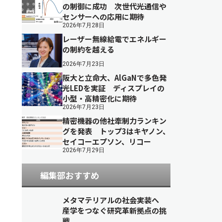
の制御に成功 次世代光通信や
センサーへの応用に期待
2026年7月28日
レーザー無線給電でエネルギー
の制約を越える
2026年7月23日
阪大と立命大、AlGaNで多色発
光LEDを実証 ディスプレイの
小型・高精密化に期待
2026年7月23日
精密機器の他社牽制力ランキン
グを発表 トップ3はキヤノン、
セイコーエプソン、リコー
2026年7月29日
編集部おすすめ
メタマテリアルの社会実装へ
産学をつなぐ研究革新拠点の挑
戦