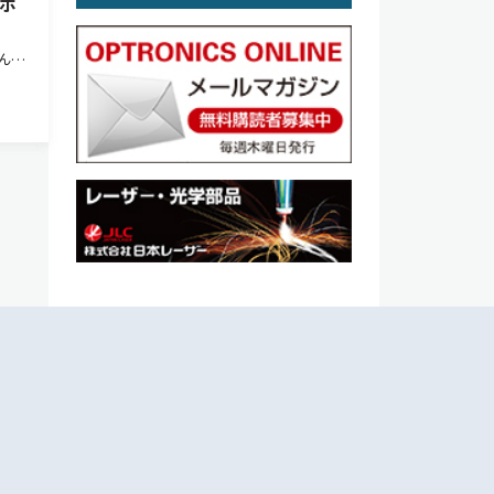
ポ
ん状
。 制
ー
リマ