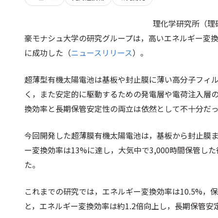
理化学研究所（理
豪モナシュ大学の研究グループは，高いエネルギー変
に成功した（
ニュースリリース
）。
超薄型有機太陽電池は基板や封止膜に薄い高分子フィ
く，また安定的に駆動するための発電層や電荷注入層
換効率と長期保管安定性の両立は依然として不十分だ
今回開発した超薄膜有機太陽電池は，基板から封止膜ま
ー変換効率は13%に達し，大気中で3,000時間保管
た。
これまでの研究では，エネルギー変換効率は10.5%，保
と，エネルギー変換効率は約1.2倍向上し，長期保管安