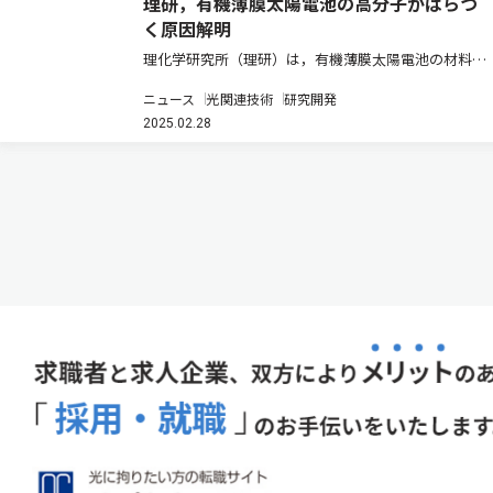
理研，有機薄膜太陽電池の高分子がばらつ
く原因解明
理化学研究所（理研）は，有機薄膜太陽電池の材料に
使われる半導体高分子の性能や特性が、これらの半導
ニュース
光関連技術
研究開発
体高分子を合成する製造ロットごとにばらつく原因を
2025.02.28
解明した（ニュースリリース）。 有機薄膜太陽電池
は，軽量で柔軟性に優れるが，…