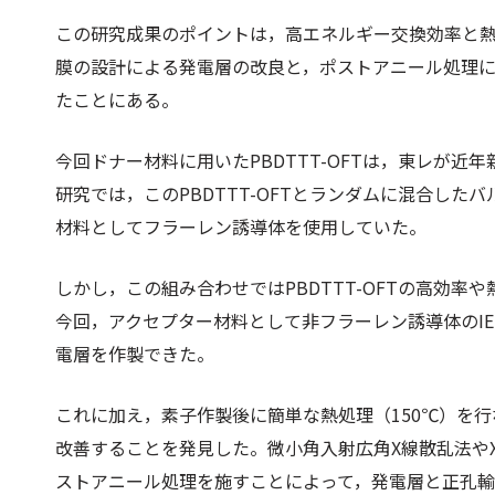
この研究成果のポイントは，高エネルギー交換効率と
膜の設計による発電層の改良と，ポストアニール処理
たことにある。
今回ドナー材料に用いたPBDTTT-OFTは，東レが
研究では，このPBDTTT-OFTとランダムに混合し
材料としてフラーレン誘導体を使用していた。
しかし，この組み合わせではPBDTTT-OFTの高効
今回，アクセプター材料として非フラーレン誘導体のIE
電層を作製できた。
これに加え，素子作製後に簡単な熱処理（150℃）を
改善することを発見した。微小角入射広角X線散乱法や
ストアニール処理を施すことによって，発電層と正孔