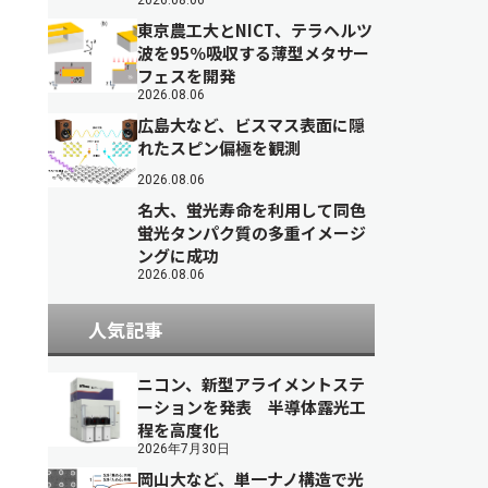
2026.08.06
東京農工大とNICT、テラヘルツ
波を95％吸収する薄型メタサー
フェスを開発
2026.08.06
広島大など、ビスマス表面に隠
れたスピン偏極を観測
2026.08.06
名大、蛍光寿命を利用して同色
蛍光タンパク質の多重イメージ
ングに成功
2026.08.06
人気記事
ニコン、新型アライメントステ
ーションを発表 半導体露光工
程を高度化
2026年7月30日
岡山大など、単一ナノ構造で光