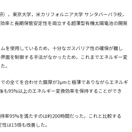
研），東京大学，米カリフォルニア大学 サンタバーバラ校，
換効率と長期保管安定性を両立する超薄型有機太陽電池の開発
ルムを使用しているため，十分なガスバリア性の確保が難し
の界面を制御する手法がなかったため，これまでエネルギー変
った。
での全てを合わせた膜厚が3μmと極薄でありながらエネルギ
した後も95%以上のエネルギー変換効率を保持することができ
持率95%を満たすのは約200時間だった。これと比較する
定性は15倍も改善した。