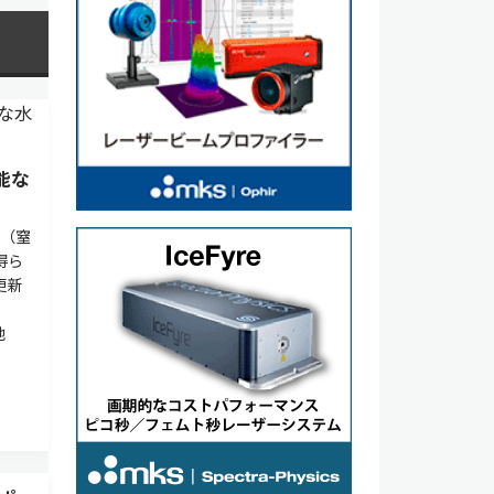
能な
N（窒
得ら
更新
池