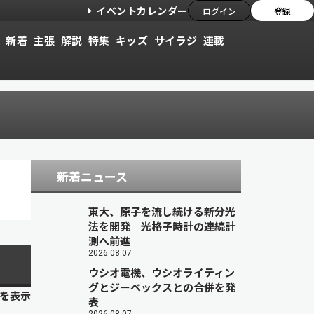
イベントカレンダー
ログイン
登録
新着
主張
解説
特集
キッズ
サイラジ
連載
新着ニュース
東大、原子を流し続ける新分光
法を開発 光格子時計の連続計
測へ前進
2026.08.07
ウシオ電機、ウシオライティン
グとジーベックスとの合併を発
目を表示
表