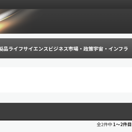
製品
ライフサイエンス
ビジネス
市場・政策
宇宙・インフラ
全2件中
1〜2件