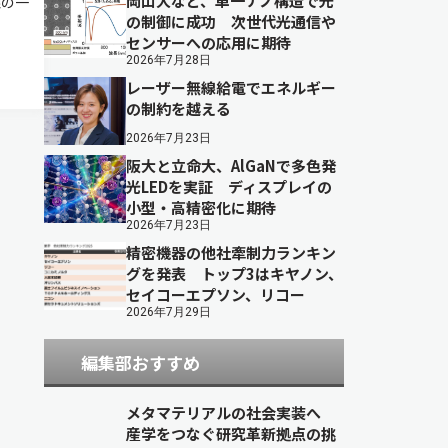
岡山大など、単一ナノ構造で光
線の一
の制御に成功 次世代光通信や
センサーへの応用に期待
2026年7月28日
レーザー無線給電でエネルギー
の制約を越える
2026年7月23日
阪大と立命大、AlGaNで多色発
光LEDを実証 ディスプレイの
小型・高精密化に期待
2026年7月23日
精密機器の他社牽制力ランキン
グを発表 トップ3はキヤノン、
セイコーエプソン、リコー
2026年7月29日
編集部おすすめ
メタマテリアルの社会実装へ
産学をつなぐ研究革新拠点の挑