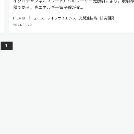
イクロチャンネルプレート）へのレーザー光照射により，放射
種である，高エネルギー電子線が発...
PICK UP
ニュース
ライフサイエンス
光関連技術
研究開発
2024.03.29
1