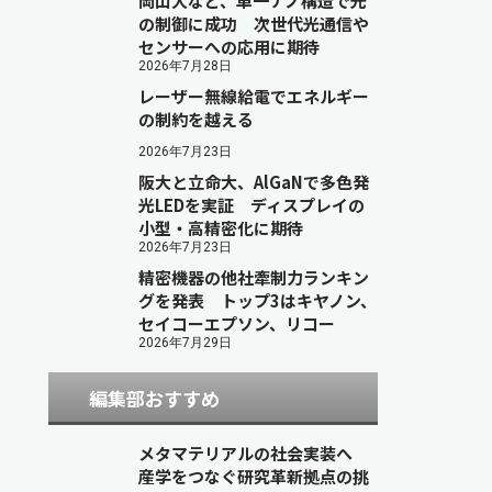
岡山大など、単一ナノ構造で光
の制御に成功 次世代光通信や
センサーへの応用に期待
2026年7月28日
レーザー無線給電でエネルギー
の制約を越える
2026年7月23日
阪大と立命大、AlGaNで多色発
光LEDを実証 ディスプレイの
小型・高精密化に期待
2026年7月23日
精密機器の他社牽制力ランキン
グを発表 トップ3はキヤノン、
セイコーエプソン、リコー
2026年7月29日
編集部おすすめ
メタマテリアルの社会実装へ
産学をつなぐ研究革新拠点の挑