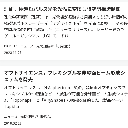
理研，極超短パルス光を光渦に変換し時空間構造制御
理化学研究所（理研）は，光電場が振動する周期よりも短い時間幅の
極超短パルスレーザー光（サブサイクル光）を光渦に変換し，その時
空間構造の制御に成功した（ニュースリリース）。 レーザー光のラ
ゲール・ガウシアン（LG）モードは...
PICK UP
ニュース
光関連技術
研究開発
2023.11.28
オプトサイエンス，フレキシブルな非球面ビーム形成シ
ステムを発売
オプトサイエンスは，独Asphericon社製の，非球面オプティクスで
フレキシブルかつ頑強なビーム成形が可能な非球面ビーム形成システ
ム「TopShape」と「AiryShape」の取扱を開始した（製品ページ
TopSha...
ニュース
光関連技術
新製品
2018.02.28