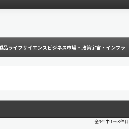
製品
ライフサイエンス
ビジネス
市場・政策
宇宙・インフラ
全3件中
1〜3件