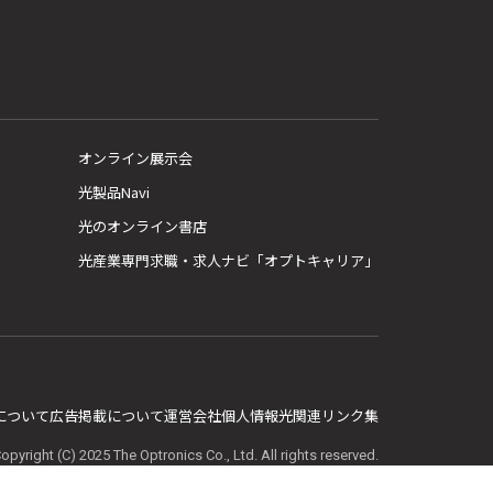
オンライン展示会
光製品Navi
光のオンライン書店
光産業専門求職・求人ナビ「オプトキャリア」
E について
広告掲載について
運営会社
個人情報
光関連リンク集
opyright (C) 2025 The Optronics Co., Ltd. All rights reserved.