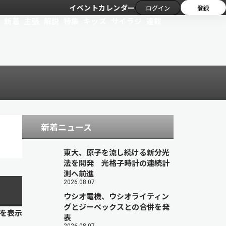
イベントカレンダー
ログイン
登録
新着
主張
解説
特集
キッズ
サイラジ
連載
新着ニュース
東大、原子を流し続ける新分光
法を開発 光格子時計の連続計
測へ前進
2026.08.07
ウシオ電機、ウシオライティン
グとジーベックスとの合併を発
目を表示
表