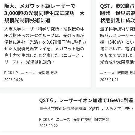
阪大、メガワット級レーザーで
QST、軟X線
3,000超の光渦同時生成に成功 大
開発 世界最
規模光制御技術に道
状態計測に成
大阪大学レーザー科学研究所・准教授の中
量子科学技術研究
田芳樹氏らの研究グループは、光の波面が
線パルスレーザー
渦状に進む「光渦」を3,070個同時に整列さ
端 （540eV）
せた大規模光渦アレイを、メガワット級の
域において、電子
高出力で生成したと発表した（ニュースリ
を初めて実現した
リース）。 光渦は軌道角…
光合成や太陽電池
PICK UP
ニュース
光関連技術
ニュース
光関連技
2026.04.28
2026.01.21
QSTら，レーザーイオン加速で1GeVに到達
量子科学技術研究開発機構（QST），大阪大学，神戸
大学は，国内最大の極短パルス・超高強度レーザーで
PICK UP
ニュース
光関連技術
研究開発
ある，QST関西研のJ-KAREN-Pを活用することで，レ
2025.09.22
ーザーを用いた炭素イオン加速として1ギガ（G=109）
電子ボルト…