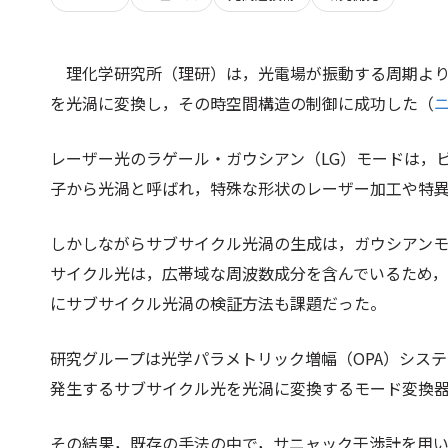
理化学研究所（理研）は，光電場が振動する周期よ
を光渦に変換し，その時空間構造の制御に成功した（
レーザー光のラゲール・ガウシアン（LG）モードは，
子から光渦と呼ばれ，特殊な形状のレーザー加工や特
しかしながらサブサイクル光渦の生成は，ガウシアン
サイクル光は，広帯域な周波数成分を含んでいるため，
にサブサイクル光渦の検証方法も課題だった。
研究グループは光学パラメトリック増幅（OPA）シス
発生するサブサイクル光を光渦に変換するモード変換
その結果，既存の手法の中で，サニャック干渉計を用