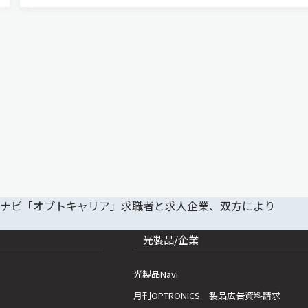
を行なった（ニュースリリース）。 現在，最も
進んでいるレーザー…
光製品/企業
光製品Navi
月刊OPTRONICS 製品広告資料請求