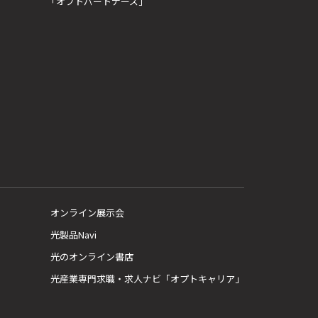
「オプトパートナーズ」
オンライン展示会
光製品Navi
光のオンライン書店
光産業専門求職・求人ナビ「オプトキャリア」