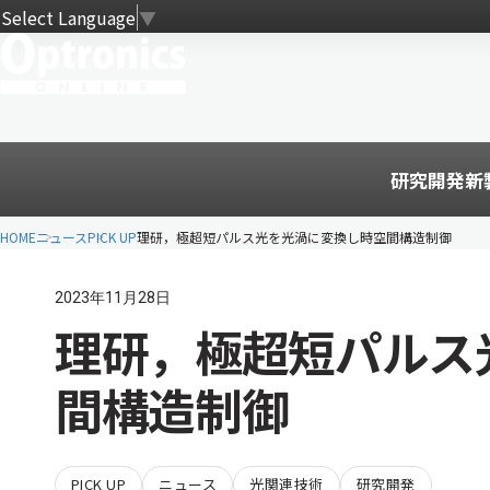
Select Language
▼
研究開発
新
HOME
ニュース
PICK UP
理研，極超短パルス光を光渦に変換し時空間構造制御
2023年11月28日
理研，極超短パルス
間構造制御
PICK UP
ニュース
光関連技術
研究開発