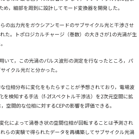
できたため，細部を周到に設計してモード変換器を開発した。
からの出力光をガウシアンモードのサブサイクル光と干渉させ
れた。トポロジカルチャージ（巻数）の大きさが1の光渦が生
た。
）を用いて，この光渦のパルス波形の測定を行なったところ，パ
ブサイクル光だと分かった。
的な位相分布に変化をもたらすことが予想されており，電場波
化を検知する手法（f-2fスペクトル干渉法）を2次元空間に拡
では，空間的な位相に対するCEPの影響を評価できる。
の変化によって渦巻き状の空間位相が回転することは予測され
これらの実験で得られたデータを再構築してサブサイクル光渦