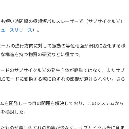
りも短い時間幅の極超短パルスレーザー光（サブサイクル光）
ニュースリリース
）。
ビームの進行方向に対して振動の等位相面が渦状に変化する様
異な構造を持つ物質の研究などに役立つ。
モードのサブサイクル光の発生自体が簡単ではなく，またサブ
LGモードに変換する際に色ずれの影響が避けられない。さら
テムを開発し一つ目の問題を解決しており，このシステムから
器を検討した。
いたものが最も色ずれの影響が少なく，サブサイクル光に含ま