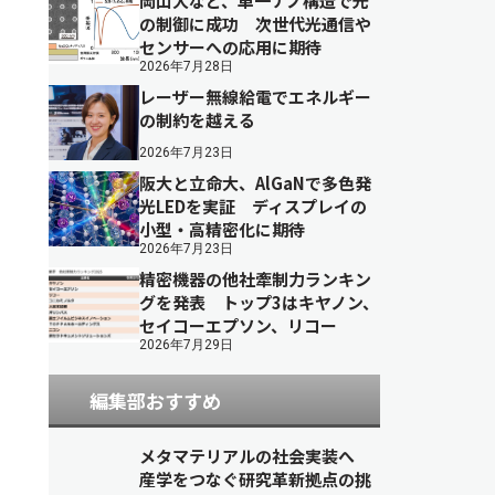
岡山大など、単一ナノ構造で光
の制御に成功 次世代光通信や
センサーへの応用に期待
2026年7月28日
レーザー無線給電でエネルギー
の制約を越える
2026年7月23日
阪大と立命大、AlGaNで多色発
光LEDを実証 ディスプレイの
小型・高精密化に期待
2026年7月23日
精密機器の他社牽制力ランキン
グを発表 トップ3はキヤノン、
セイコーエプソン、リコー
2026年7月29日
編集部おすすめ
メタマテリアルの社会実装へ
産学をつなぐ研究革新拠点の挑