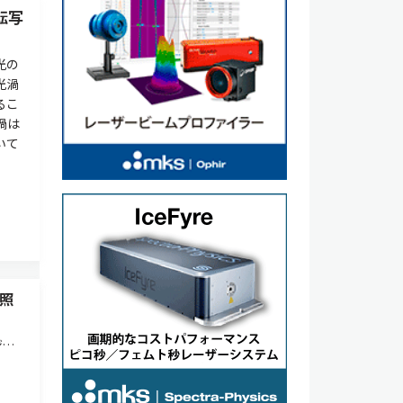
転写
光の
光渦
るこ
渦は
いて
照
ジョ
して
試験