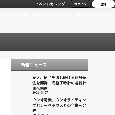
イベントカレンダー
ログイン
登録
新着
主張
解説
特集
キッズ
サイラジ
連載
新着ニュース
東大、原子を流し続ける新分光
法を開発 光格子時計の連続計
測へ前進
2026.08.07
ウシオ電機、ウシオライティン
グとジーベックスとの合併を発
表