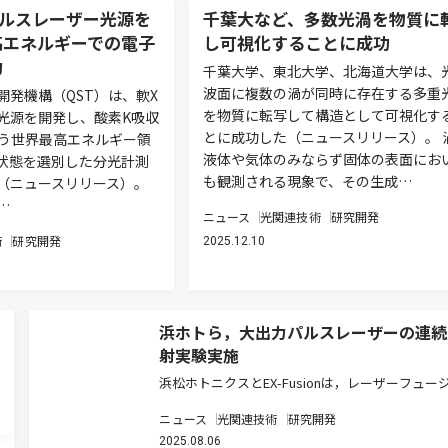
パルスレーザー光源を
千葉大など、多数光渦を物質に
高エネルギーでの電子
し可視化することに成功
功
千葉大学、東北大学、北海道大学は、
波面に複数の渦が同時に存在する多重
開発機構（QST）は、軟X
を物質に転写して構造として可視化す
光源を開発し、酸素K吸収
とに成功した（ニュースリリース）。 
という世界最高エネルギー領
液体や気体のみならず固体の表面にお
状態を選別した分光計測
も観測される現象で、その生成…
（ニュースリリース）。
…
ニュース
光関連技術
研究開発
術
研究開発
2025.12.10
浜ホトら，大出力パルスレーザーの連続
射実験実施
浜松ホトニクスとEX-Fusionは，レーザーフュー
ン研究において，大出力のパルスレーザーを連続
ニュース
光関連技術
研究開発
模擬燃料ターゲットに照射する重要な技術の実証
2025.08.06