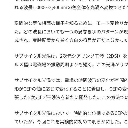
れる波長1,000～2,400nmの色全体を光渦へ変換
空間的な等位相面の様子を知るために，モード変換器
た。どの波長においても一つの渦巻き状のパターンが現
成され，実験配置から巻く方向の符号が正だと分かっ
サブサイクル光渦は，2次元シアリング干渉（2DSI
ルス幅は電磁場の振動周期よりも短く，この光渦がサ
サブサイクル光渦では，電場の時間波形の変化が空間
形がCEPの値に応じて変化することに着目し，CEPの変
張した2次元f-2f干渉法を新たに開発した。この方法
サブサイクル光渦において，時間的な位相であるCEP
ていたが，今回これを実験的に初めて明らかにした。