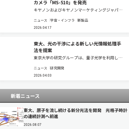
カメラ「MS-510」を発売
キヤノンおよびキヤノンマーケティングジャパン
は、低照度性能を大幅に向上させたカラー撮影用
ニュース
宇宙・インフラ
新製品
超高感度カメラの新製品として、約320万画素1.0
型の新SPAD（Single Photon Avalanche
2026.04.17
Diode）センサ…
東大、光の干渉による新しい光情報処理手
法を提案
東京大学の研究グループは、量子光学を利用し
て、2人の利用者が限られた資源を取り合う状況
ニュース
研究開発
で、互いに相談しなくても衝突を避けられる新し
い手法を提案した（ニュースリリース）。さら
2026.04.03
に、この手法が有効に働くことを数値シミュレー
ショ…
新着ニュース
東大、原子を流し続ける新分光法を開発 光格子時計
の連続計測へ前進
2026.08.07