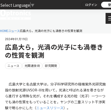
Select Language
▼
ログイン
登
HOME
ニュース
広島大ら，光渦の光子にも渦巻きの性質を観測
2024年01月19日
広島大ら，光渦の光子にも渦巻き
の性質を観測
ニュース
光関連技術
研究開発
広島大学と名古屋大学は，分子科学研究所の極端紫外光研究施
設の放射光源UVSOR-IIIを用いて，光渦と呼ばれる渦を巻きなが
ら進行する特殊な光が，それを構成する光の粒（光子）一つ一つ
でも渦の性質をもっていることを，ヤングの二重スリット干渉実
験で明らかにした（
ニュースリリース
）。