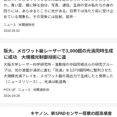
か。青い空、鏡に映る自分、写真、通信、生命の営み――私たちの身の
回りには、あらゆるところに光がある。日常では当たり前に受け止
めている現象も、その背後には反射、屈折…
ニュース
光関連技術
2026.05.02
阪大、メガワット級レーザーで3,000超の光渦同時生成
に成功 大規模光制御技術に道
大阪大学レーザー科学研究所・准教授の中田芳樹氏らの研究グルー
プは、光の波面が渦状に進む「光渦」を3,070個同時に整列させた
大規模光渦アレイを、メガワット級の高出力で生成したと発表した
（ニュースリリース）。 光渦は軌道角…
PICK UP
ニュース
光関連技術
2026.04.28
キヤノン、新SPADセンサー搭載の超高感度