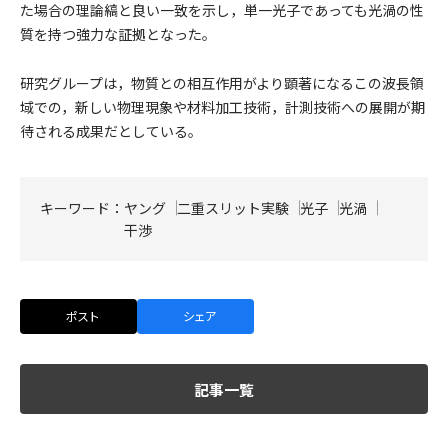
た場合の理論縞と良い一致を示し，単一光子であっても光渦の性
質を持つ強力な証拠となった。
研究グループは，物質との相互作用がより顕著になるこの波長領
域での，新しい物理現象や材料加工技術，計測技術への展開が期
待される成果だとしている。
キーワード：
ヤング
二重スリット実験
光子
光渦
干渉
ポスト
シェア
記事一覧