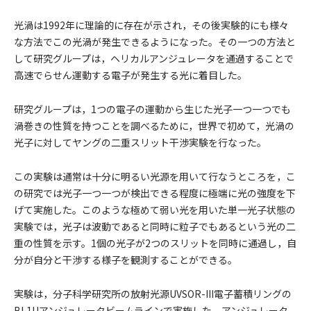
光渦は1992年に理論的に存在が示され，その後実験的にも様々
な方法でこの光渦が発生できるようになった。その一つの方法と
して研究グループは，ヘリカルアンジュレータを通過することで
高速でらせん運動する電子が発生する光に着目した。
研究グループは，1つの電子の運動から生じた光子一つ一つでも
渦巻きの性質を持つことを調べるために，世界で初めて，光渦の
光子に対してヤングの二重スリット干渉実験を行なった。
この実験は通常は十分に明るい光源を用いて行なうところを，こ
の研究では光子一つ一つが検出できる程度に極端に光の強度を下
げて実施した。このような極めて弱い光を用いた単一光子状態の
実験では，光子は波動であると同時に粒子でもあるという光の二
重の性質を示す。1個の光子が2つのスリットを同時に通過し，自
分が自分と干渉する様子を観測することができる。
実験は，分子科学研究所の放射光源UVSOR-III電子蓄積リングの
BL1Uアンジュレータビームラインで実施した。アンジュレータ