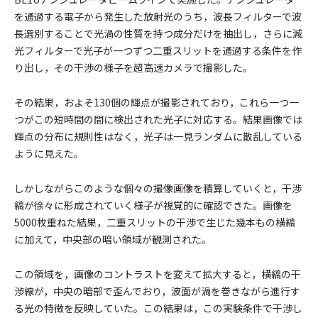
を通過する電子から発生した放射光のうち，波長フィルターで波
長選別することで光渦の性質を持つ成分だけを抽出し，さらに減
光フィルターで光子が一つずつ二重スリットを通過する条件を作
り出し，その干渉の様子を超高速カメラで撮影した。
その結果，およそ130個の輝点が撮影されており，これら一つ一
つがこの短時間の間に検出された光子に対応する。結果画像では
輝点の分布に規則性はなく，光子は一見ランダムに散乱している
ように見えた。
しかしながらこのような個々の撮像画像を積算していくと，干渉
縞が徐々に形成されていく様子が視覚的に確認できた。画像を
5000枚重ねた結果，二重スリットの干渉で生じた幾本もの横縞
に加えて，中央部の暗い領域が観測された。
この領域を，画像のコントラストを変えて拡大すると，横縞の干
渉線が，中央の暗部で歪んでおり，波面が渦を巻きながら進行す
る光の特徴を反映していた。この結果は，この実験条件で干渉し