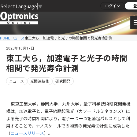
Select Language
▼
ログイン
登
HOME
ニュース
東工大ら，加速電子と光子の時間相関で発光寿命計測
2023年10月17日
東工大ら，加速電子と光子の時間
相関で発光寿命計測
ニュース
光関連技術
研究開発
東京工業大学，静岡大学，九州大学，量子科学技術研究開発機
構は，加速電子と，電子線励起発光（カソードルミネセンス）に
よる光子の時間相関により，電子一つ一つを励起パルスとして利
用することで，ナノスケールでの物質の発光寿命計測に成功した
（
ニュースリリース
）。