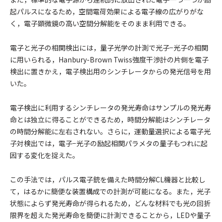
起パルスになるため，空間電荷効果による電子線の広がりがな
く，電子顕微鏡の高い空間分解能をそのまま利用できる。
電子と光子の相関検出には，量子光学の計測で光子−光子の相関
に用いられる，Hanbury-Brown Twiss強度干渉計の片側を電子
検出に置きかえ，電子検出用のシンチレータからの発光信号を用
いた。
電子検出に利用するシンチレータの発光寿命はサンプルの発光寿
命とは独立に得ることができるため，時間分解能はシンチレータ
の時間分解能に左右されない。さらに，運動量選択による電子光
子対検出では，電子−光子の励起相関パラメタの量子もつれに起
因する変化を捉えた。
この手法では，パルス電⼦銃を備えた時間分解CL機器と⽐較し
て，はるかに簡便な装置構成での計測が可能になる。また，光⼦
状態によらず発光寿命が得られるため，どんな材料でも光の回折
限界を超えた発光寿命を簡便に計測できることから，LEDや量⼦