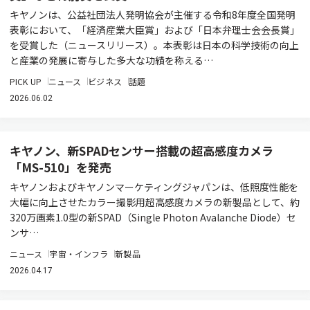
キヤノンは、公益社団法人発明協会が主催する令和8年度全国発明
表彰において、「経済産業大臣賞」および「日本弁理士会会長賞」
を受賞した（ニュースリリース）。本表彰は日本の科学技術の向上
と産業の発展に寄与した多大な功績を称える…
PICK UP
ニュース
ビジネス
話題
2026.06.02
キヤノン、新SPADセンサー搭載の超高感度カメラ
「MS-510」を発売
キヤノンおよびキヤノンマーケティングジャパンは、低照度性能を
大幅に向上させたカラー撮影用超高感度カメラの新製品として、約
320万画素1.0型の新SPAD（Single Photon Avalanche Diode）セ
ンサ…
ニュース
宇宙・インフラ
新製品
2026.04.17