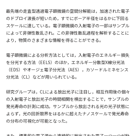
最先端の走査型透過電子顕微鏡の空間分解能は，加速された電子
のドブロイ波長が短いため，すでにボーア半径をはるかに下回る
スケールに達している。電子顕微鏡の入射電子の一部はサンプル
によって非弾性散乱され。この非弾性散乱過程を解析することに
より，物質のさまざまな情報を得ることができる。
電子顕微鏡による分析方法としては，入射電子のエネルギー損失
を分光する方法（EELS）のほか，エネルギー分散型X線分光法
（EDS）やオージェ電子分光法（AES），カソードルミネセンス
分光法（CL）などが用いられている。
研究グループは，CLによる放出光子に注目し，相互作用後の個々
の入射電子と放出光子の時間相関を検出することで，サンプルの
発光寿命の計測に成功。サンプルから放出される光の光子状態に
よらず，光の回折限界をはるかに超えたナノスケールで発光寿命
の分布の可視化が可能となった。
また，標準的な電子源から連続的に放出された電子一つ一つが励