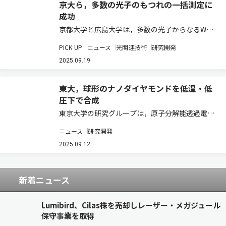
京大ら，多数の光子のもつれの一括測定に
成功
京都大学と広島大学は，多数の光子からなるW状
態と呼ばれる量子もつれ状態を，一括で一度に識
PICK UP
ニュース
光関連技術
研究開発
別する，もつれ測定の方法を新たに開発，さらに
その実証実験に世界で初めて成功した（ニュース
2025.09.19
リリース）。 電子や光子などの個々の量子状態…
東大，球形のナノダイヤモンドを低温・低
圧下で合成
東京大学の研究グループは，原子分解能透過電子
顕微鏡を用いて，ダイヤモンド骨格であるアダマ
ニュース
研究開発
ンタン（Ad）の結晶に電子線照射することで，ナ
ノサイズの球形のダイヤモンドを合成することに
2025.09.12
成功した（ニュースリリース）。 ダイヤモン…
新着ニュース
Lumibird、Cilas株を売却しレーザー・メガジュール
保守事業を取得