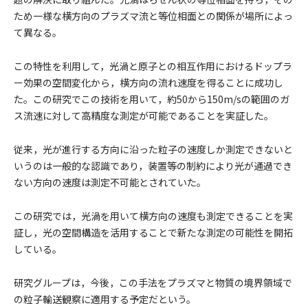
ため一様な横方向のプラズマ流と等位相面との関係が場所によっ
て異なる。
この特性を利用して，光渦と原子との相互作用におけるドップラ
ー効果の空間変化から，横方向の流れ速度を得ることに成功し
た。この研究でこの技術を用いて，約50から150m/sの範囲のガ
ス流速に対して高精度な測定が可能であることを実証した。
従来，光が進行する方向に沿った粒子の速度しか測定できないと
いうのは一般的な認識であり，装置等の制約により光が通過でき
ない方向の速度は測定不可能とされていた。
この研究では，光渦を用いて横方向の速度も測定できることを実
証し，光の空間構造を活用することで新たな測定の可能性を開拓
している。
研究グループは，今後，この手法をプラズマと物質の境界領域で
の粒子輸送観察に適用する予定だという。