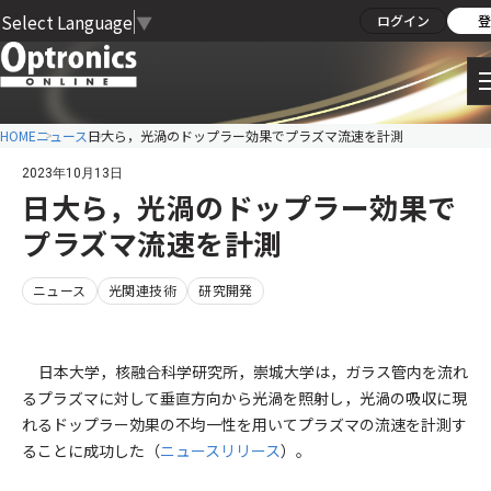
Select Language
▼
ログイン
登
HOME
ニュース
日大ら，光渦のドップラー効果でプラズマ流速を計測
2023年10月13日
日大ら，光渦のドップラー効果で
プラズマ流速を計測
ニュース
光関連技術
研究開発
日本大学，核融合科学研究所，崇城大学は，ガラス管内を流れ
るプラズマに対して垂直方向から光渦を照射し，光渦の吸収に現
れるドップラー効果の不均一性を用いてプラズマの流速を計測す
ることに成功した（
ニュースリリース
）。