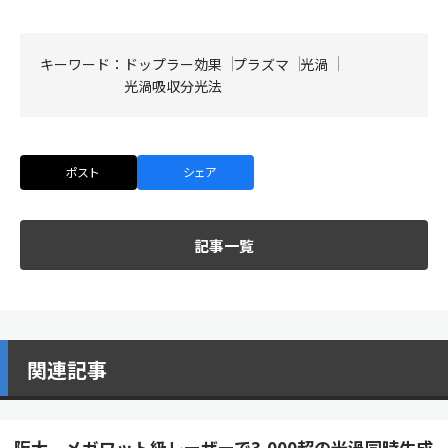
キーワード：
ドップラー効果
プラズマ
光渦
光渦吸収分光法
ポスト
シェア
記事一覧
関連記事
阪大、メガワット級レーザーで3,000超の光渦同時生成