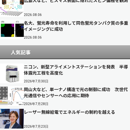
広島大など、ビスマス表面に隠れたスピン偏極を観測
2026.08.06
名大、蛍光寿命を利用して同色蛍光タンパク質の多重
イメージングに成功
2026.08.06
人気記事
ニコン、新型アライメントステーションを発表 半導
体露光工程を高度化
2026年7月30日
岡山大など、単一ナノ構造で光の制御に成功 次世代
光通信やセンサーへの応用に期待
2026年7月28日
レーザー無線給電でエネルギーの制約を越える
2026年7月23日