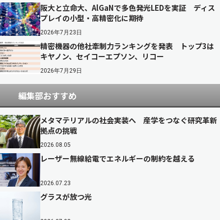
阪大と立命大、AlGaNで多色発光LEDを実証 ディス
プレイの小型・高精密化に期待
2026年7月23日
精密機器の他社牽制力ランキングを発表 トップ3は
キヤノン、セイコーエプソン、リコー
2026年7月29日
編集部おすすめ
メタマテリアルの社会実装へ 産学をつなぐ研究革新
拠点の挑戦
2026.08.05
レーザー無線給電でエネルギーの制約を越える
2026.07.23
グラスが放つ光