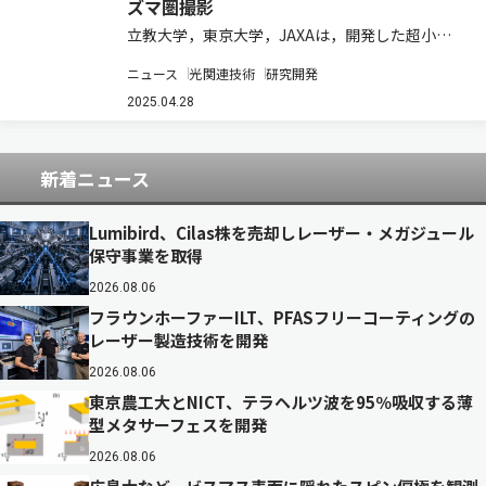
ズマ圏撮影
立教大学，東京大学，JAXAは，開発した超小型
極端紫外線イメージャー「PHOENIX」を用いて，
ニュース
光関連技術
研究開発
地球プラズマ圏の全体像を撮影することに成功し
た（ニュースリリース）。 JAXAと東京大学が共
2025.04.28
同開発し，2022年11月に打ち…
新着ニュース
Lumibird、Cilas株を売却しレーザー・メガジュール
保守事業を取得
2026.08.06
フラウンホーファーILT、PFASフリーコーティングの
レーザー製造技術を開発
2026.08.06
東京農工大とNICT、テラヘルツ波を95％吸収する薄
型メタサーフェスを開発
2026.08.06