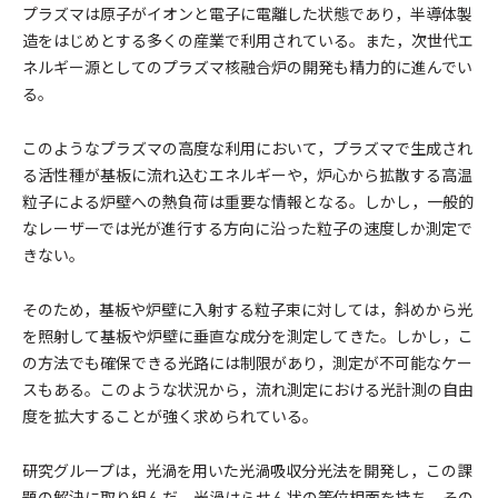
プラズマは原子がイオンと電子に電離した状態であり，半導体製
造をはじめとする多くの産業で利用されている。また，次世代エ
ネルギー源としてのプラズマ核融合炉の開発も精力的に進んでい
る。
このようなプラズマの高度な利用において，プラズマで生成され
る活性種が基板に流れ込むエネルギーや，炉心から拡散する高温
粒子による炉壁への熱負荷は重要な情報となる。しかし，一般的
なレーザーでは光が進行する方向に沿った粒子の速度しか測定で
きない。
そのため，基板や炉壁に入射する粒子束に対しては，斜めから光
を照射して基板や炉壁に垂直な成分を測定してきた。しかし，こ
の方法でも確保できる光路には制限があり，測定が不可能なケー
スもある。このような状況から，流れ測定における光計測の自由
度を拡大することが強く求められている。
研究グループは，光渦を用いた光渦吸収分光法を開発し，この課
題の解決に取り組んだ。光渦はらせん状の等位相面を持ち，その