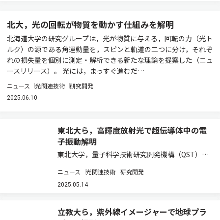
北大，光の回転が物質を動かす仕組みを解明
北海道大学の研究グループは，光が物質に与える，回転の力（光ト
ルク）の源である角運動量を，スピンと軌道の二つに分け，それぞ
れの損失量を個別に測定・解析できる新たな理論を提案した（ニュ
ースリリース）。 光には，まっすぐ進むだ…
ニュース
光関連技術
研究開発
2025.06.10
東北大ら，高輝度放射光で超伝導体中の電
子振動解明
東北大学，量子科学技術研究開発機構（QST），
兵庫県立大学，産業技術総合研究所，物質・材料
ニュース
光関連技術
研究開発
研究機構は，−163℃で超伝導を示す銅酸化物超
伝導体のプラズマ振動の性質を解明した（ニュー
2025.05.14
スリリース）。 超伝導とは，ある特定の温…
立教大ら，紫外線イメージャーで地球プラ