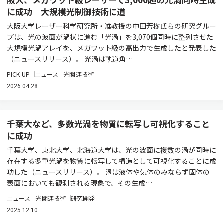
に成功 大規模光制御技術に道
大阪大学レーザー科学研究所・准教授の中田芳樹氏らの研究グルー
プは、光の波面が渦状に進む「光渦」を3,070個同時に整列させた
大規模光渦アレイを、メガワット級の高出力で生成したと発表した
（ニュースリリース）。 光渦は軌道角…
PICK UP
ニュース
光関連技術
2026.04.28
千葉大など、多数光渦を物質に転写し可視化すること
に成功
千葉大学、東北大学、北海道大学は、光の波面に複数の渦が同時に
存在する多重光渦を物質に転写して構造として可視化することに成
功した（ニュースリリース）。 渦は液体や気体のみならず固体の
表面においても観測される現象で、その生成…
ニュース
光関連技術
研究開発
2025.12.10