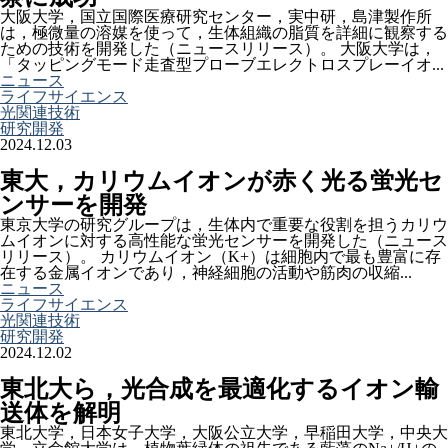
大阪大学，国立国際医療研究センター，実中研，島津製作所
は，極微量の溶媒を使って，生体組織の脂質を詳細に観察する
ための技術を開発した（ニュースリリース）。 大阪大学は，
「タッピングモード走査型プローブエレクトロスプレーイオ...
ニュース
ライフサイエンス
光関連技術
研究開発
2024.12.03
東大，カリウムイオンが赤く光る蛍光セ
ンサーを開発
東京大学の研究グループは，生体内で重要な役割を担うカリウ
ムイオンに対する高性能な蛍光センサーを開発した（ニュース
リリース）。 カリウムイオン（K+）は細胞内で最も豊富に存
在する金属イオンであり，神経細胞の活動や筋肉の収縮...
ニュース
ライフサイエンス
光関連技術
研究開発
2024.12.02
東北大ら，光合成を最適化するイオン輸
送体を解明
東北大学，日本女子大学，大阪公立大学，早稲田大学，中央大