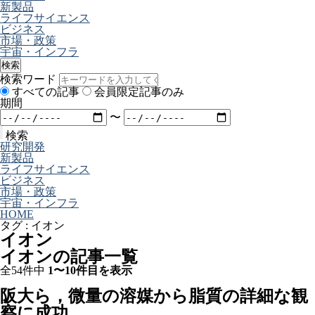
新製品
ライフサイエンス
ビジネス
市場・政策
宇宙・インフラ
検索
検索ワード
すべての記事
会員限定記事のみ
期間
〜
検索
研究開発
新製品
ライフサイエンス
ビジネス
市場・政策
宇宙・インフラ
HOME
タグ : イオン
イオン
イオンの記事一覧
全54件中
1〜10件目を表示
阪大ら，微量の溶媒から脂質の詳細な観
察に成功