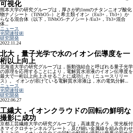
可視化
熊本大学の研究グループは，厚さが約1nmのチタンニオブ酸化
物ナノシート（TiNbO5–）と希土類イオン（Eu3+，Tb3+）か
らなる混合体（以下，TiNbO5–ナノシート/Eu3+，Tb3+混合
体...
ニュース
光関連技術
研究開発
2022.11.24
北大，量子光学で水のイオン伝導度を一
桁以上向上
北海道大学の研究グループは，振動強結合と呼ばれる量子光学
の原理を応用することにより，電解質水溶液のイオン伝導度を
最大で一桁以上向上させることに成功した（ニュースリリー
ス）。 イオンが溶けている電解質水溶液は，水の電気分解...
ニュース
光関連技術
研究開発
2022.06.27
工繊大，イオンクラウドの回転の鮮明な
撮影に成功
京都工芸繊維大学の研究グループは，高速度カメラ，蛍光板付
きマイクロチャンネルプレート，及び細い金属線を組み合わせ