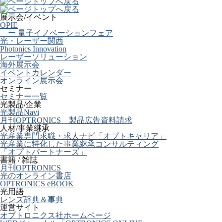
展示会/イベント
OPIE
ー 量子イノベーションフェア
光・レーザー関西
Photonics Innovation
レーザーソリューション
海外展示会
イベントカレンダー
オンライン展示会
セミナー
セミナー一覧
光製品/企業
光製品Navi
月刊OPTRONICS 製品広告資料請求
人材/事業継承
光産業専門求職・求人ナビ「オプトキャリア」
光産業に特化した事業継承コンサルティング
「オプトパートナーズ」
書籍 / 雑誌
月刊OPTRONICS
光のオンライン書店
OPTRONICS eBOOK
光用語
レンズ辞典＆事典
運営サイト
オプトロニクス社ホームページ