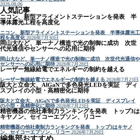
2026.08.06
人気記事
ニコン、新型アライメントステーションを発表 半
導体露光工程を高度化
ニコン、新型アライメントステーションを発表 半導体露光工
程を高度化
2026年7月30日
岡山大など、単一ナノ構造で光の制御に成功 次世
代光通信やセンサーへの応用に期待
岡山大など、単一ナノ構造で光の制御に成功 次世代光通信や
センサーへの応用に期待
2026年7月28日
レーザー無線給電でエネルギーの制約を越える
レーザー無線給電でエネルギーの制約を越える
2026年7月23日
阪大と立命大、AlGaNで多色発光LEDを実証 ディ
スプレイの小型・高精密化に期待
阪大と立命大、AlGaNで多色発光LEDを実証 ディスプレイ
の小型・高精密化に期待
2026年7月23日
精密機器の他社牽制力ランキングを発表 トップ3は
キヤノン、セイコーエプソン、リコー
精密機器の他社牽制力ランキングを発表 トップ3はキヤノ
ン、セイコーエプソン、リコー
2026年7月29日
編集部おすすめ