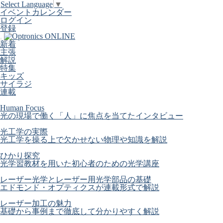
Select Language
▼
イベントカレンダー
ログイン
登録
新着
主張
解説
特集
キッズ
サイラジ
連載
Human Focus
光の現場で働く「人」に焦点を当てたインタビュー
光工学の実際
光工学を操る上で欠かせない物理や知識を解説
ひかり探究
光学習教材を用いた初心者のための光学講座
レーザー光学とレーザー用光学部品の基礎
エドモンド・オプティクスが連載形式で解説
レーザー加工の魅力
基礎から事例まで徹底して分かりやすく解説