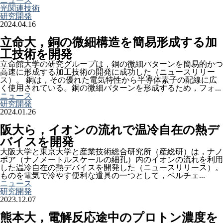
ニュース
光関連技術
研究開発
2024.04.16
立命大，銅の微細構造を簡易形成する加
工技術を開発
立命館大学の研究グループは，銅の微細パターンを簡易的かつ
高速に形成する加工技術の開発に成功した（ニュースリリー
ス）。 銅は，その優れた電気特性から半導体素子の配線に広
く使用されている。銅の微細パターンを形成するため，フォ...
ニュース
研究開発
2024.01.26
阪大ら，イオンの流れで温冷自在の熱デ
バイスを開発
大阪大学と東京大学と産業技術総合研究所（産総研）は，ナノ
ポア（ナノメートルスケールの細孔）内のイオンの流れを利用
した温冷自在の熱デバイスを開発した（ニュースリリース）。
ものを電気で冷やす便利な道具の一つとして，ペルチェ...
ニュース
研究開発
2023.12.07
熊本大，電解反応途中のプロトン濃度を