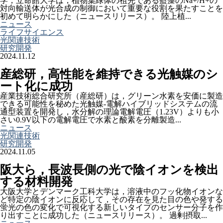
学，立命館大学は，植物葉緑体の祖先である藍藻のNa+/H+の
対向輸送体が光合成の制御において重要な役割を果たすことを
初めて明らかにした（ニュースリリース）。 陸上植...
ニュース
ライフサイエンス
光関連技術
研究開発
2024.11.12
産総研，高性能を維持できる光触媒のシ
ート化に成功
産業技術総合研究所（産総研）は，グリーン水素を安価に製造
できる可能性を秘めた光触媒-電解ハイブリッドシステムの流
通型装置を開発し，水分解の理論電解電圧（1.23V）よりも小
さい0.9V以下の電解電圧で水素と酸素を分離製造...
ニュース
光関連技術
研究開発
2024.11.05
阪大ら，長波長側の光で陰イオンを検出
する材料開発
大阪大学とデンマーク工科大学は，溶液中のフッ化物イオンな
ど特定の陰イオンに反応して，その存在を見た目の色や発する
蛍光の色の変化で可視化する新しいタイプのセンサー分子を作
り出すことに成功した（ニュースリリース）。 過剰摂取...