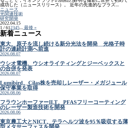
ることで，イオンクラウドの回転の鮮明な撮影に世界で初めて
成功した（ニュースリリース）。 近年の先進的なプラズ...
ニュース
光関連技術
研究開発
2022.04.15
1 / 6
1
2
3
4
5
...
最後 »
新着ニュース
東大、原子を流し続ける新分光法を開発 光格子時
計の連続計測へ前進
2026.08.07
ウシオ電機、ウシオライティングとジーベックスと
の合併を発表
2026.08.07
Lumibird、Cilas株を売却しレーザー・メガジュール
保守事業を取得
2026.08.06
フラウンホーファーILT、PFASフリーコーティング
のレーザー製造技術を開発
2026.08.06
東京農工大とNICT、テラヘルツ波を95％吸収する薄
型メタサーフェスを開発