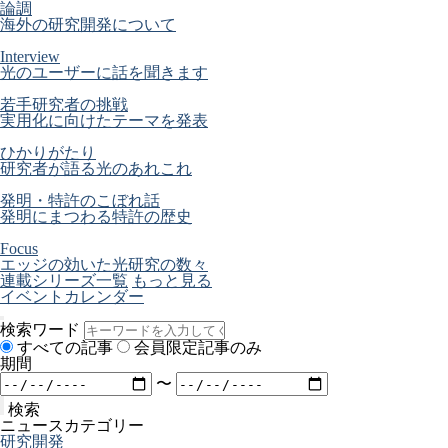
論調
海外の研究開発について
Interview
光のユーザーに話を聞きます
若手研究者の挑戦
実用化に向けたテーマを発表
ひかりがたり
研究者が語る光のあれこれ
発明・特許のこぼれ話
発明にまつわる特許の歴史
Focus
エッジの効いた光研究の数々
連載シリーズ一覧
もっと見る
イベントカレンダー
検索ワード
すべての記事
会員限定記事のみ
期間
〜
検索
ニュースカテゴリー
研究開発