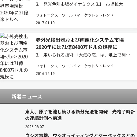
3. 発光色別市場ダイナミクス 3.1 市場拡大要
因 3.1.1 赤外照明におけるVCSEL応用の成長 赤
フォトニクス ワールドマーケット＆トレンド
外照明は，センシング，軍事上の隠密行動，産業
用途，軍事用監視，イメージングなどに利用され
2017.01.19
る。 監視用途では，高い感…
赤外光検出器および画像化システム市場
2020年には71億8400万ドルの規模に
3. 用いられる技術 「大気の窓」は，地上で利用
可能な赤外線波長を指す。赤外線は，近赤外線
フォトニクス ワールドマーケット＆トレンド
（NIR, 0.8−1.1μm），短波長赤外線（SWIR,
0.9−2.5μm），中波長赤外線（MWIR,3−5μm），
2016.12.19
長波長赤外…
新着ニュース
東大、原子を流し続ける新分光法を開発 光格子時計
の連続計測へ前進
2026.08.07
ウシオ電機、ウシオライティングとジーベックスとの