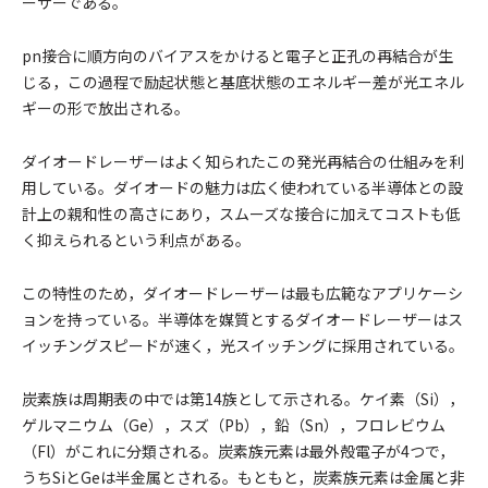
ーザーである。
pn接合に順方向のバイアスをかけると電子と正孔の再結合が生
じる，この過程で励起状態と基底状態のエネルギー差が光エネル
ギーの形で放出される。
ダイオードレーザーはよく知られたこの発光再結合の仕組みを利
用している。ダイオードの魅力は広く使われている半導体との設
計上の親和性の高さにあり，スムーズな接合に加えてコストも低
く抑えられるという利点がある。
この特性のため，ダイオードレーザーは最も広範なアプリケーシ
ョンを持っている。半導体を媒質とするダイオードレーザーはス
イッチングスピードが速く，光スイッチングに採用されている。
炭素族は周期表の中では第14族として示される。ケイ素（Si），
ゲルマニウム（Ge），スズ（Pb），鉛（Sn），フロレビウム
（Fl）がこれに分類される。炭素族元素は最外殻電子が4つで，
うちSiとGeは半金属とされる。もともと，炭素族元素は金属と非