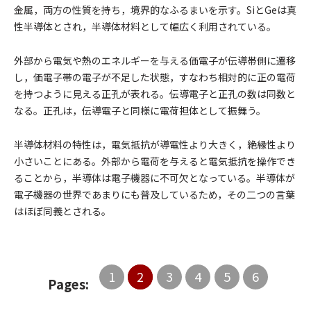
金属，両方の性質を持ち，境界的なふるまいを示す。SiとGeは真
性半導体とされ，半導体材料として幅広く利用されている。
外部から電気や熱のエネルギーを与える価電子が伝導帯側に遷移
し，価電子帯の電子が不足した状態，すなわち相対的に正の電荷
を持つように見える正孔が表れる。伝導電子と正孔の数は同数と
なる。正孔は，伝導電子と同様に電荷担体として振舞う。
半導体材料の特性は，電気抵抗が導電性より大きく，絶縁性より
小さいことにある。外部から電荷を与えると電気抵抗を操作でき
ることから，半導体は電子機器に不可欠となっている。半導体が
電子機器の世界であまりにも普及しているため，その二つの言葉
はほぼ同義とされる。
1
2
3
4
5
6
Pages: