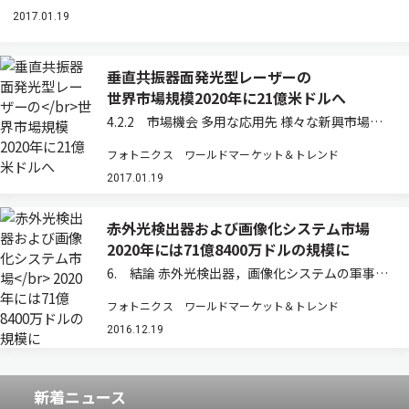
2017.01.19
垂直共振器面発光型レーザーの
世界市場規模2020年に21億米ドルへ
4.2.2 市場機会 多用な応用先 様々な新興市場で
VCSELの導入が進んでいる。ディスプレイ向けで
フォトニクス ワールドマーケット＆トレンド
は，4K，Retinaといった高解像度の実現，3D動
画，高速フレームレート，次世代モバイルデバイ
2017.01.19
ス向けには3Dセンシング…
赤外光検出器および画像化システム市場
2020年には71億8400万ドルの規模に
6. 結論 赤外光検出器，画像化システムの軍事向
け応用における課題と将来的な発展は以下の通り
フォトニクス ワールドマーケット＆トレンド
である。 ・広く普及している旧世代技術と互換性
の確保 ・武装化敵対勢力への適切な対処，減損数
2016.12.19
の縮小を目的とする長距離化対応 ・軍…
新着ニュース