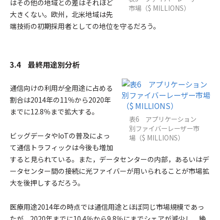
はその他の地域との差はそれほど
市場（$ MILLIONS）
大きくない。欧州，北米地域は先
端技術の初期採用者としての地位を守るだろう。
3.4 最終用途別分析
通信向けの利用が全用途に占める
割合は2014年の11％から2020年
までに12.8％まで拡大する。
表6 アプリケーション
別ファイバーレーザー市
ビッグデータやIoTの普及によっ
場（$ MILLIONS）
て通信トラフィックは今後も増加
すると見られている。また，データセンターの内部，あるいはデ
ータセンター間の接続に光ファイバーが用いられることが市場拡
大を後押しするだろう。
医療用途2014年の時点では通信用途とほぼ同じ市場規模であっ
たが，2020年までに10.4％から9.8％にまでシェアが減少し，絶