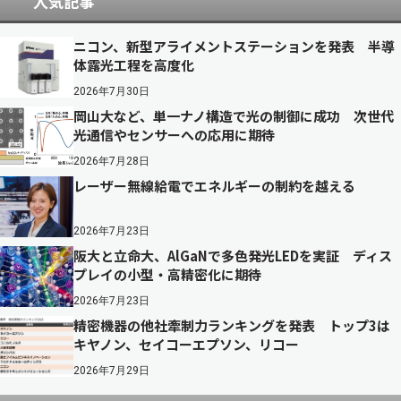
人気記事
ニコン、新型アライメントステーションを発表 半導
体露光工程を高度化
2026年7月30日
岡山大など、単一ナノ構造で光の制御に成功 次世代
光通信やセンサーへの応用に期待
2026年7月28日
レーザー無線給電でエネルギーの制約を越える
2026年7月23日
阪大と立命大、AlGaNで多色発光LEDを実証 ディス
プレイの小型・高精密化に期待
2026年7月23日
精密機器の他社牽制力ランキングを発表 トップ3は
キヤノン、セイコーエプソン、リコー
2026年7月29日