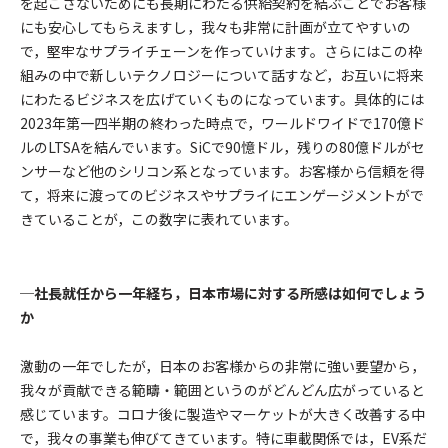
を起こさないためにも長期にわたる供給契約を結ぶことでお客様
にも安心してもらえますし，我々も非常に計画が立てやすいの
で，堅牢なサプライチェーンを作っていけます。さらにはこの枠
組みの中で新しいテクノロジーについて話すなど，お互いに将来
にわたるビジネスを広げていくものになっています。具体的には
2023年第一四半期の終わった時点で，ワールドワイドで170億ド
ルのLTSAを結んでいます。SiCで90憶ドル，残りの80億ドルがセ
ンサーなど他のシリコン系となっています。お客様から信頼を得
て，将来に渡ってのビジネスやサプライにエンゲージメントがで
きていることが，この数字に表れています。
─社長就任から一年経ち，日本市場に対する所感は如何でしょう
か
激動の一年でしたが，日本のお客様からの非常に強い要望から，
我々が貢献できる範疇・範囲というのがどんどん広がっていると
感じています。コロナ後に製造やマーケットが大きく改善する中
で，我々の事業も伸びてきています。特に車載関係では，EV系だ