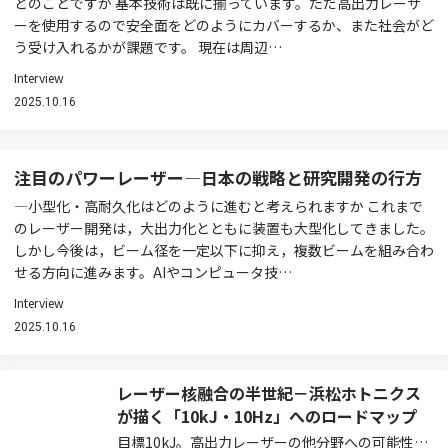
とのことですが 基本技術は既に揃っています。ただ高出力レーザ
ーを使用するので安全面をどのようにカバーするか、また社会がど
う受け入れるかが課題です。 現在は周辺…
Interview
2025.10.16
注目のパワーレーザー―日本の戦略と研究開発の行方
―小型化・高耐久化はどのように進むと考えられますか これまで
のレーザー開発は，大出力化とともに装置も大型化してきました。
しかし今後は，ビーム径を一定以下に抑え，複数ビームを組み合わ
せる方向に進みます。AIやコンピュータ技…
Interview
2025.10.16
レーザー核融合の半世紀－浜松ホトニクス
が描く「10kJ・10Hz」へのロードマップ
目標10kJ。高出力レーザーの他分野への可能性