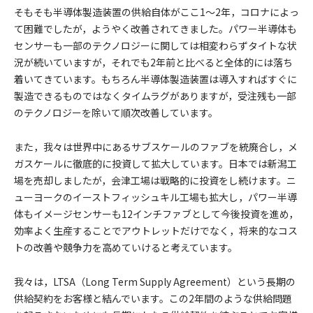
そもそも半導体製造装置の供給自体がここ1～2年，コロナによっ
て困難でしたが，ようやく改善されてきました。パワー半導体も
センサーも一部のテクノロジーに関しては相変わらずタイトな状
況が続いていますが，それでも2年前と比べると全体的には落ち
着いてきています。もちろん半導体製造装置は導入すればすぐに
製造できるものではなくタイムラグがありますが，受注残も一部
のテクノロジーを除いて順次改善しています。
また，我々は世界中にあるサブスケールのファブを統廃合し，メ
ガスケールに徹底的に投資して拡大しています。日本では新潟工
場を売却しましたが，会津工場は戦略的に投資をし続けます。ニ
ューヨークのイーストフィッシュキル工場も拡大し，パワー半導
体もイメージセンサーも12インチファブとして今後投資を進め，
効率よく生産することでアウトレットだけでなく，将来的なコス
トの改善や競争力を高めていけると考えています。
我々は，LTSA（Long Term Supply Agreement）という長期の
供給契約をお客様と結んでいます。この2年間のような供給問題