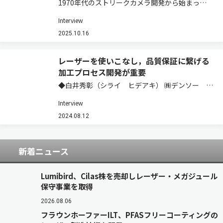
1970年代のストリークカメラ開発から始まった
同社のレーザー核融合との縁。大阪大学レーザー
Interview
科学研究所との共同研究，200–300J級・10Hz動
作を実証した近年の進展，そして2028年～2040
2025.10.16
年を見据えたロードマップま…
レーザーを使いこなし，品質保証に繋げる
加工プロセス開発が重要
◆白井秀彰（シライ ヒデアキ） ㈱デンソー 先
進プロセス研究部 機能創成研究2室 担当次長／
Interview
工学博士（大阪大学） 【経歴】1969年生まれ。
日本電装㈱（現 ㈱デンソー）入社後，生産技術
2024.08.12
開発部門に配属し，一貫して接合分野に…
新着ニュース
Lumibird、Cilas株を売却しレーザー・メガジュール
保守事業を取得
2026.08.06
フラウンホーファーILT、PFASフリーコーティングの