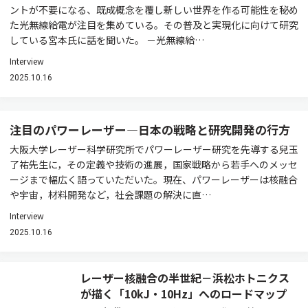
ントが不要になる、既成概念を覆し新しい世界を作る可能性を秘め
た光無線給電が注目を集めている。その普及と実現化に向けて研究
している宮本氏に話を聞いた。 －光無線給…
Interview
2025.10.16
注目のパワーレーザー―日本の戦略と研究開発の行方
大阪大学レーザー科学研究所でパワーレーザー研究を先導する兒玉
了祐先生に，その定義や技術の進展，国家戦略から若手へのメッセ
ージまで幅広く語っていただいた。現在、パワーレーザーは核融合
や宇宙，材料開発など，社会課題の解決に直…
Interview
2025.10.16
レーザー核融合の半世紀－浜松ホトニクス
が描く「10kJ・10Hz」へのロードマップ