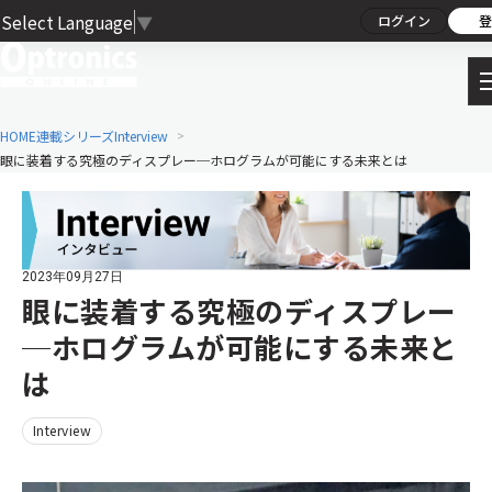
Select Language
▼
ログイン
登
HOME
連載シリーズ
Interview
眼に装着する究極のディスプレー─ホログラムが可能にする未来とは
2023年09月27日
眼に装着する究極のディスプレー
─ホログラムが可能にする未来と
は
Interview