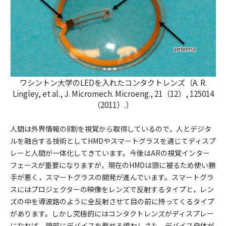
ワシントン大学のLEDを入れたコンタクトレンズ（A. R.
Lingley, et al., J. Micromech. Microeng., 21（12）, 125014
（2011）.）
人間は外界情報の8割を視覚から取得しているので，人とデジタ
ルを融合する技術としてHMDやスマートグラスを通じてディスプ
レーと人間が一体化してきています。今後はARの視覚インター
フェースが重要になりますが，現在のHMDは頭に被るため使い勝
手が悪く，スマートグラスの開発が進んでいます。スマートグラ
スにはプロジェクターの映像をレンズで反射するタイプと，レン
ズの中を導波路のように全反射させて目の前に持ってくるタイプ
があります。しかし究極的にはコンタクトレンズがディスプレー
になれば，頭部にデバイスを載せる煩わしさも，デバイス自体が