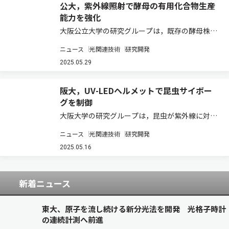
公大，紫外線照射で酵母の有用化合物生産
能力を強化
大阪公立大学の研究グループは，既存の酵母株に
紫外線を数分間照射することで，D-乳酸の生産量
ニュース
光関連技術
研究開発
が約1.5倍に増加した新規株の作出に成功した
（ニュースリリース）。 現在，石油に代わる新し
2025.05.29
い炭素の材料として，メタノールのような物…
阪大，UV-LEDヘルメットで昆虫サイボー
グを制御
大阪大学の研究グループは，昆虫が紫外線に対し
て避けるように行動する負の走光性を活用し，
ニュース
光関連技術
研究開発
UV-LED付き小型ヘルメットを操作することで，
未知の環境下でも適用できる昆虫サイボーグの自
2025.05.16
律ナビゲーション方法を開発することに成功し…
新着ニュース
東大、原子を流し続ける新分光法を開発 光格子時計
の連続計測へ前進