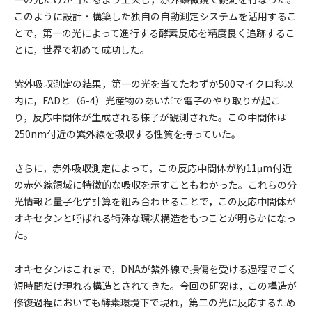
このように設計・構築した独自の自動測定システムを活用するこ
とで，第一の光によって進行する酵素反応を精度良く追跡するこ
とに，世界で初めて成功した。
紫外吸収測定の結果，第一の光を当てたわずか500マイクロ秒以
内に，FADと（6-4）光産物のあいだで電子のやり取りが起こ
り，反応中間体が生成される様子が観測された。この中間体は
250nm付近の紫外線を吸収する性質を持っていた。
さらに，赤外吸収測定によって，この反応中間体が約11μm付近
の赤外線領域に特徴的な吸収を示すこともわかった。これらの分
光情報と量子化学計算を組み合わせることで，この反応中間体が
オキセタンと呼ばれる特殊な環状構造をもつことが明らかになっ
た。
オキセタンはこれまで，DNAが紫外線で損傷を受ける過程でごく
短時間だけ現れる構造とされてきた。今回の研究は，この構造が
修復過程においても酵素環境下で現れ，第二の光に反応するため