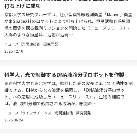
打ち上げに成功
京都大学の研究グループは、超小型紫外線観測衛星「Mauve」衛星
が米SpaceX社のロケットにより打ち上げられ、恒星活動と惑星環
境の関係を探る観測ミッションを開始した（ニュースリリース）。
太陽のような恒星は、活動が活発…
ニュース
光関連技術
研究開発
2025.12.10
科学大，光で制御するDNA液滴分子ロボットを作製
東京科学大学と東北大学は，照射した光の波長に応じて流動性を制
御できる，DNAからなる液滴を構築し，「DNA液滴分子ロボッ
ト」への応用に成功した（ニュースリリース）。 生物の細胞で
は，液–液相分離で形成される液滴が，細胞の…
ニュース
ライフサイエンス
光関連技術
研究開発
2025.06.24