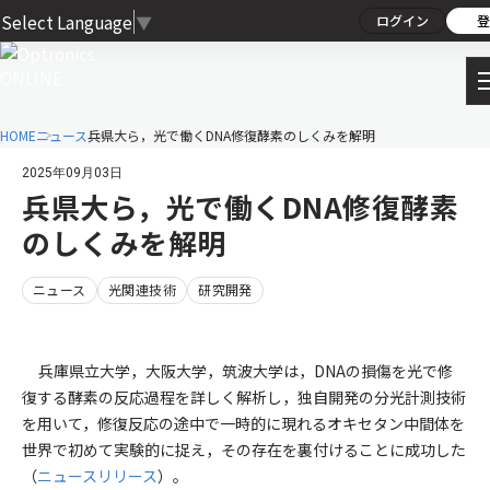
Select Language
▼
ログイン
登
HOME
ニュース
兵県大ら，光で働くDNA修復酵素のしくみを解明
2025年09月03日
兵県大ら，光で働くDNA修復酵素
のしくみを解明
ニュース
光関連技術
研究開発
兵庫県立大学，大阪大学，筑波大学は，DNAの損傷を光で修
復する酵素の反応過程を詳しく解析し，独自開発の分光計測技術
を用いて，修復反応の途中で一時的に現れるオキセタン中間体を
世界で初めて実験的に捉え，その存在を裏付けることに成功した
（
ニュースリリース
）。