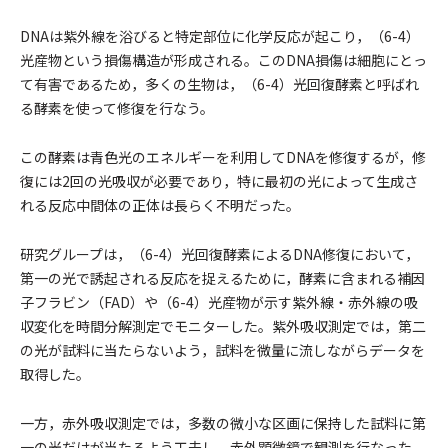
DNAは紫外線を浴びると特定部位に化学反応が起こり，（6-4）
光産物という損傷構造が形成される。このDNA損傷は細胞にとっ
て有害であるため，多くの生物は，（6-4）光回復酵素と呼ばれ
る酵素を使って修復を行なう。
この酵素は青色光のエネルギーを利用してDNAを修復するが，修
復には2回の光吸収が必要であり，特に最初の光によって生成さ
れる反応中間体の正体は長らく不明だった。
研究グループは，（6-4）光回復酵素によるDNA修復において，
第一の光で誘起される反応を捉えるために，酵素に含まれる補因
子フラビン（FAD）や（6-4）光産物が示す紫外線・赤外線の吸
収変化を時間分解測定でモニターした。紫外吸収測定では，第二
の光が試料に当たらないよう，試料を微量に流しながらデータを
取得した。
一方，赤外吸収測定では，多数の微小な区画に保持した試料に第
一の光だけが当たるよう工夫し，赤外顕微鏡で観測を行なった。