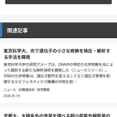
関連記事
東京科学大、光で遺伝子の小さな修飾を検出・解析す
る手法を開発
東京科学大学の研究グループは、DNA中の特定の化学修飾を光によ
って識別する新たな解析技術を開発した（ニュースリリース）。
DNAの化学修飾は、遺伝子配列を変えることなく遺伝子発現を制
御するエピジェネティクス機構の中核を担…
ニュース
光関連技術
研究開発
2026.01.19
京都大、太陽系外の惑星を調べる超小型紫外線衛星の