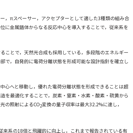
ー，πスペーサー，アクセプターとして適した3種類の組み合
部位に金属錯体からなる反応中心を導入することで，従来系を
することで，天然光合成も採用している，多段階のエネルギー
内部で，自発的に電荷分離状態を形成可能な設計指針を確立し
応中心へと移動し，優れた電荷分離状態を形成できることは超
構造を最適化することで，炭素・窒素・水素・酸素・硫黄から
光の照射によるCO
変換の量子収率は最大32.2%に達し，
2
従来系の18倍と飛躍的に向上し，これまで報告されている有