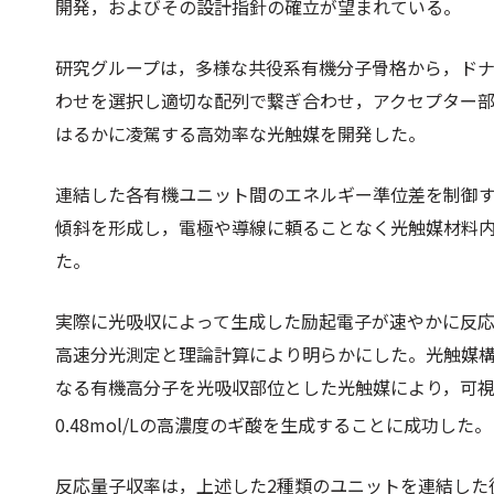
開発，およびその設計指針の確立が望まれている。
研究グループは，多様な共役系有機分子骨格から，ドナ
わせを選択し適切な配列で繋ぎ合わせ，アクセプター
はるかに凌駕する高効率な光触媒を開発した。
連結した各有機ユニット間のエネルギー準位差を制御
傾斜を形成し，電極や導線に頼ることなく光触媒材料
た。
実際に光吸収によって生成した励起電子が速やかに反
高速分光測定と理論計算により明らかにした。光触媒
なる有機高分子を光吸収部位とした光触媒により，可視
0.48mol/Lの高濃度のギ酸を生成することに成功した。
反応量子収率は，上述した2種類のユニットを連結した