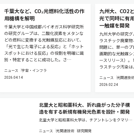
千葉大など、CO₂光燃料化活性の作
九州大、CO2
用機構を解明
光で同時に有
一触媒を開発
千葉大学と中国成都バイオガス科学研究所
の研究グループは、二酸化炭素をメタンな
九州大学の研究グ
どの燃料に変換する光触媒反応において、
ラスチック廃棄物
「光で生じた電子による反応」と「ホット
問題に、単一のプ
スポットにおける反応」の役割を明確に識
画期的な光触媒シ
別・特定することに成功した。さ…
ースリリース）。 
ラスチック汚染は
ニュース
宇宙・インフラ
ニュース
光関連技
2026.04.14
2026.02.24
北里大と昭和薬科大、折れ曲がった分子構
造を有する新規有機発光色素を設計・開発
北里大学と昭和薬科大学は、チアントレンをクマリン
に融合した折れ曲がった分子構造を有する新規有機発
ニュース
光関連技術
研究開発
光色素（6,7-BDTC）を設計・開発した（ニュースリリ