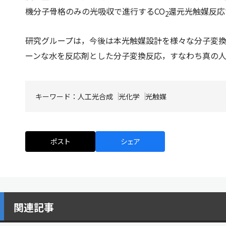
機分子骨格のみの光吸収で進行するCO
還元光触媒反応
2
研究グループは，今後は本光触媒設計を様々な分子変
ーンな水を反応剤とした分子変換反応，すなわち真の
キーワード：
人工光合成
光化学
光触媒
ポスト
シェア
関連記事