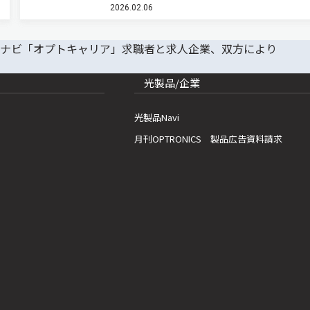
2026.02.06
する手法を開発した（ニュースリリース）。 近
ラルな光である円偏光（CP…
光製品/企業
光製品Navi
月刊OPTRONICS 製品広告資料請求