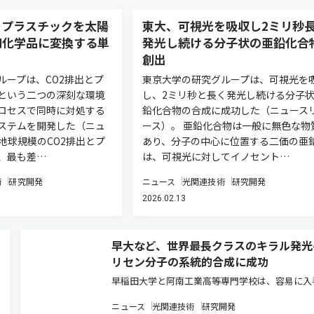
とプラスチックを太陽
東大、可視光を吸収し2ミリ秒
用化学品に変換する単
発光し続ける分子状の亜鉛化合
創出
ループは、CO2排出とプ
東京大学の研究グループは、可視光を
という二つの深刻な環境
し、2ミリ秒と長く発光し続ける分子
ロセスで同時に対処する
鉛化合物の合成に成功した（ニュース
ステムを開発した（ニュ
ース）。 亜鉛化合物は一般に無色な物
地球規模のCO2排出とプ
あり、分子の中心に位置する二価の亜
、最も差…
は、可視光に対してイノセント…
術
研究開発
ニュース
光関連技術
研究開発
2026.02.13
早大など、世界最長クラスのキラル発光
リセン分子の系統的合成に成功
早稲田大学と阿南工業高等専門学校は、容易に入
能な原料から2工程で分子の長さが異なる一連の
ニュース
光関連技術
研究開発
ん状低分子有機化合物であるヘリセンを系統的に