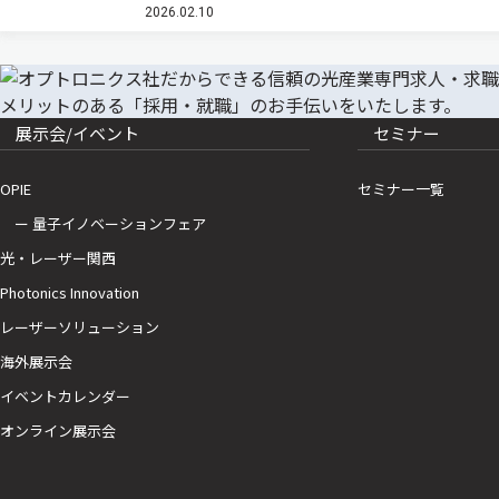
2026.02.10
ース）。 クマリンは医薬・生体関連分野から光機能性
材料に至るまで幅広…
展示会/イベント
セミナー
OPIE
セミナー一覧
ー 量子イノベーションフェア
光・レーザー関西
Photonics Innovation
レーザーソリューション
海外展示会
イベントカレンダー
オンライン展示会