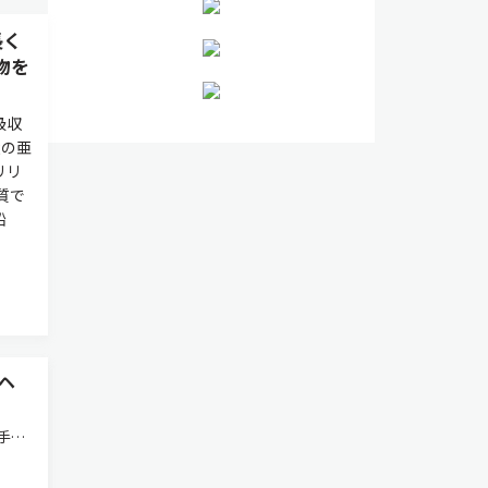
長く
物を
吸収
状の亜
リリ
質で
鉛
ヘ
手可
らせ
合成