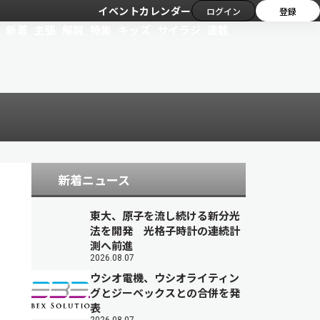
イベントカレンダー
ログイン
登録
新着
主張
解説
特集
キッズ
サイラジ
連載
新着ニュース
東大、原子を流し続ける新分光
法を開発 光格子時計の連続計
測へ前進
2026.08.07
ウシオ電機、ウシオライティン
グとジーベックスとの合併を発
表