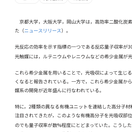
京都大学，大阪大学，岡山大学は，高効率二酸化炭
た（
ニュースリリース
）。
光反応の効率を示す指標の一つである反応量子収率が3
光触媒には，ルテニウムやレニウムなどの希少金属が
これら希少金属を用いることで，光吸収によって生じ
くなると報告されている。一方で，これら希少金属か
媒系の開発が近年盛んに行なわれている。
特に，2種類の異なる有機ユニットを連結した高分子材
注目されてきたが，このような有機高分子を光吸収部位
のでも量子収率が数%程度にとどまっていた。こうし