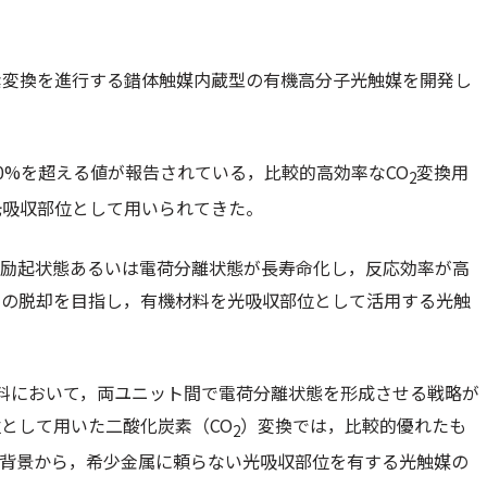
素変換を進行する錯体触媒内蔵型の有機高分子光触媒を開発し
0%を超える値が報告されている，比較的高効率なCO
変換用
2
光吸収部位として用いられてきた。
る励起状態あるいは電荷分離状態が長寿命化し，反応効率が高
らの脱却を目指し，有機材料を光吸収部位として活用する光触
料において，両ユニット間で電荷分離状態を形成させる戦略が
として用いた二酸化炭素（CO
）変換では，比較的優れたも
2
た背景から，希少金属に頼らない光吸収部位を有する光触媒の