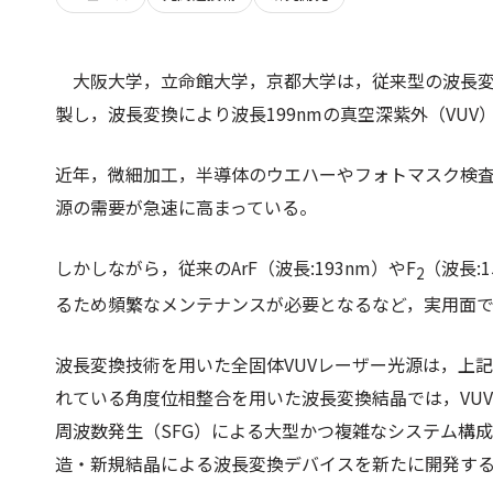
大阪大学，立命館大学，京都大学は，従来型の波長
製し，波長変換により波長199nmの真空深紫外（VU
近年，微細加工，半導体のウエハーやフォトマスク検査，
源の需要が急速に高まっている。
しかしながら，従来のArF（波長:193nm）やF
（波長:
2
るため頻繁なメンテナンスが必要となるなど，実用面
波長変換技術を用いた全固体VUVレーザー光源は，上
れている角度位相整合を用いた波長変換結晶では，VU
周波数発生（SFG）による大型かつ複雑なシステム構成
造・新規結晶による波長変換デバイスを新たに開発す