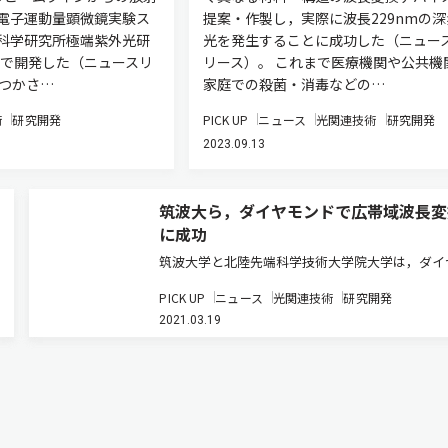
電子運動量顕微鏡実験ス
提案・作製し，実際に波長229nmの深
科学研究所極端紫外光研
光を発生することに成功した（ニュー
）で開発した（ニュースリ
リース）。 これまで医療機関や公共機
をつかさ…
家庭での殺菌・消毒などの…
術
研究開発
PICK UP
ニュース
光関連技術
研究開発
2023.09.13
筑波大ら，ダイヤモンドで広帯域波長変
に成功
筑波大学と北陸先端科学技術大学院大学は，ダイ
ンドの表面近傍に欠陥である窒素−空孔（NV）セ
PICK UP
ニュース
光関連技術
研究開発
ーを導入してダイヤモンド結晶の対称性を操作し
2021.03.19
二高調波，第三高調波発生など，広帯域の波長変
行なうことに成功した（ニュ…