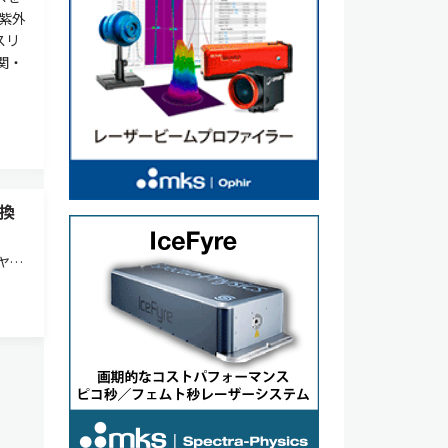
紫外
スリ
関・
換
ヤモ
ンタ
，第
換を