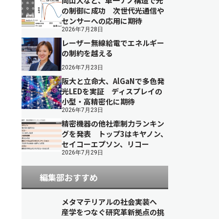
岡山大など、単一ナノ構造で光
の制御に成功 次世代光通信や
センサーへの応用に期待
2026年7月28日
レーザー無線給電でエネルギー
の制約を越える
2026年7月23日
阪大と立命大、AlGaNで多色発
光LEDを実証 ディスプレイの
小型・高精密化に期待
2026年7月23日
精密機器の他社牽制力ランキン
グを発表 トップ3はキヤノン、
セイコーエプソン、リコー
2026年7月29日
編集部おすすめ
メタマテリアルの社会実装へ
産学をつなぐ研究革新拠点の挑