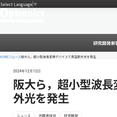
Select Language
▼
研究開発
新
HOME
ニュース
阪大ら，超小型波長変換デバイスで真空紫外光を発生
2024年12月12日
阪大ら，超小型波長
外光を発生
ニュース
光関連技術
研究開発