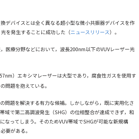
変換デバイスとは全く異なる超小型な微小共振器デバイスを作
V）光を発生することに成功した（
ニュースリリース
）。
医療分野などにおいて，波長200nm以下のVUVレーザー光
157nm）エキシマレーザーは大型であり，腐食性ガスを使用す
での問題を抱えている。
記の問題を解決する有力な候補。しかしながら，既に実用化さ
V帯域で第二高調波発生（SHG）の位相整合が達成できず，和
になってしまう。そのためVUV帯域でSHGが可能な新規構
る必要がある。