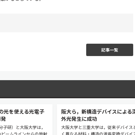
記事一覧
の光を使える光電子
阪大ら，新構造デバイスによる
開発
外光発生に成功
分子研）と大阪大学は，
大阪大学と三重大学は，従来デバイス
のビームラインからの放射
く異なる材料・構造の波長変換デバイ