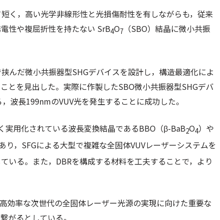
めて短く，高い光学非線形性と光損傷耐性を有しながらも，従来
性や複屈折性を持たない SrB
O
（SBO）結晶に微小共振
4
7
で挟んだ微小共振器型SHGデバイスを設計し，構造最適化によ
ことを見出した。実際に作製したSBO微小共振器型SHGデバ
，波長199nmのVUV光を発生することに成功した。
く実用化されている波長変換結晶であるBBO（β-BaB
O
）や
2
4
あり，SFGによる大型で複雑な全固体VUVレーザーシステムを
ている。また，DBRを構成する材料を工夫することで，より
で高効率な次世代の全固体レーザー光源の実現に向けた重要な
に繋がるとしている。