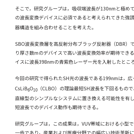
そこで，研究グループは，吸収端波長が130nmと極
の波長変換デバイスに必須であると考えられてきた強誘電
器構造を組み合わせることを考えた。
SBO波長変換層を高反射分布ブラッグ反射器（DBR）
り厚さ数mのデバイスで高い波長変換効率が期待できる
イスに波長398nmの青紫色レーザー光を入射したところ
今回の研究で得られたSH光の波長である199nmは，広
CsLiB
O
（CLBO）の理論最短SH波長を下回るもので
6
10
直線型のシンプルなシステムに置き換える可能性を有し
短波長でのデバイス動作も期待できる。
研究グループは，この成果は，VUV帯域における小型
一歩であり，産業および医療分野での幅広い技術革新