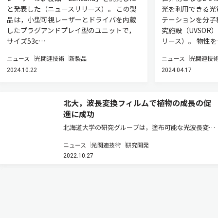
と発表した（ニュースリリース）。 この製
光を利用できる光
品は，小型可視レーザーとドライバを内蔵
テーションを分子
したプラグアンドプレイ型のユニットで，
究施設（UVSOR
サイズ53c…
リース）。 物性
ニュース
光関連技術
新製品
ニュース
光関連技
2024.10.22
2024.04.17
北大，波長変換フィルムで植物の成長の促
進に成功
北海道大学の研究グループは，塗布可能な光波長変換
材料で透明フィルムを開発し，その植物の成長促進効
ニュース
光関連技術
研究開発
果を実証することに世界で初めて成功した（ニュース
2022.10.27
リリース）。 植物の成長の鍵となる光合成は，葉緑素
のなかの光を集めるクロロフ…