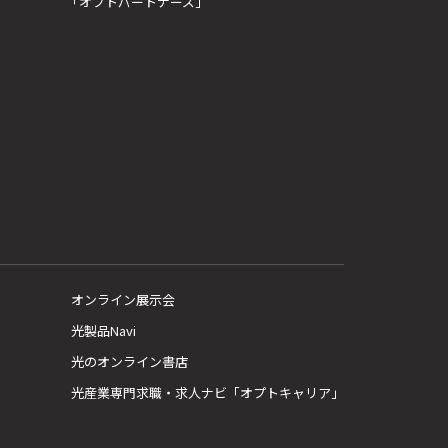
「オプトパートナーズ」
オンライン展示会
光製品Navi
光のオンライン書店
光産業専門求職・求人ナビ「オプトキャリア」