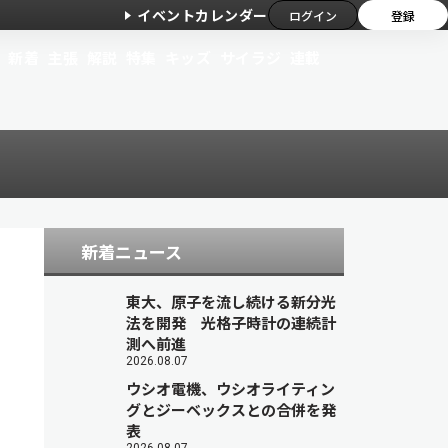
イベントカレンダー
ログイン
登録
新着
主張
解説
特集
キッズ
サイラジ
連載
新着ニュース
東大、原子を流し続ける新分光
法を開発 光格子時計の連続計
測へ前進
2026.08.07
ウシオ電機、ウシオライティン
グとジーベックスとの合併を発
表