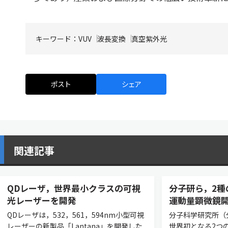
キーワード：
VUV
波長変換
真空紫外光
ポスト
シェア
関連記事
QDレーザ，世界最小クラスの可視
分子研ら，2種
光レーザーを開発
運動量顕微鏡
QDレーザは，532，561，594nm小型可視
分子科学研究所（
レーザーの新製品「Lantana」を開発した
世界初となる2つ