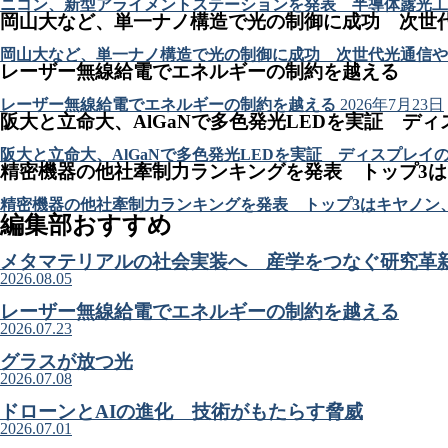
ニコン、新型アライメントステーションを発表 半導体露光工
岡山大など、単一ナノ構造で光の制御に成功 次世
岡山大など、単一ナノ構造で光の制御に成功 次世代光通信や
レーザー無線給電でエネルギーの制約を越える
レーザー無線給電でエネルギーの制約を越える
2026年7月23日
阪大と立命大、AlGaNで多色発光LEDを実証 デ
阪大と立命大、AlGaNで多色発光LEDを実証 ディスプレイ
精密機器の他社牽制力ランキングを発表 トップ3
精密機器の他社牽制力ランキングを発表 トップ3はキヤノン
編集部おすすめ
メタマテリアルの社会実装へ 産学をつなぐ研究革
2026.08.05
レーザー無線給電でエネルギーの制約を越える
2026.07.23
グラスが放つ光
2026.07.08
ドローンとAIの進化 技術がもたらす脅威
2026.07.01