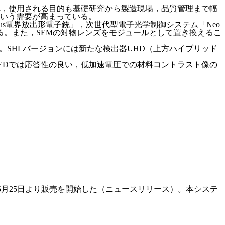
れ，使用される目的も基礎研究から製造現場，品質管理まで幅
いう需要が高まっている。
s電界放出形電子銃」，次世代型電子光学制御システム「Neo
している。また，SEMの対物レンズをモジュールとして置き換えるこ
。SHLバージョンには新たな検出器UHD（上方ハイブリッド
BEDでは応答性の良い，低加速電圧での材料コントラスト像の
年5月25日より販売を開始した（ニュースリリース）。本システ