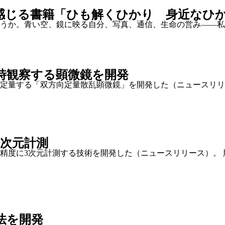
感じる書籍「ひも解くひかり 身近なひ
うか。青い空、鏡に映る自分、写真、通信、生命の営み――私
時観察する顕微鏡を開発
定量する「双方向定量散乱顕微鏡」を開発した（ニュースリリ
3次元計測
精度に3次元計測する技術を開発した（ニュースリリース）。
法を開発