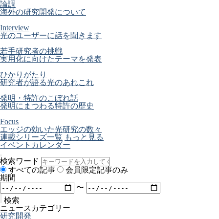
論調
海外の研究開発について
Interview
光のユーザーに話を聞きます
若手研究者の挑戦
実用化に向けたテーマを発表
ひかりがたり
研究者が語る光のあれこれ
発明・特許のこぼれ話
発明にまつわる特許の歴史
Focus
エッジの効いた光研究の数々
連載シリーズ一覧
もっと見る
イベントカレンダー
検索ワード
すべての記事
会員限定記事のみ
期間
〜
検索
ニュースカテゴリー
研究開発