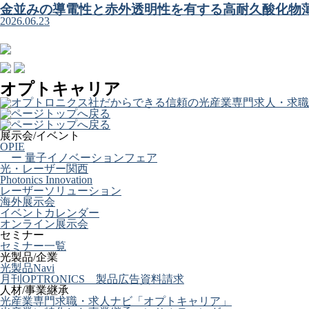
金並みの導電性と赤外透明性を有する高耐久酸化物
2026.06.23
オプトキャリア
展示会/イベント
OPIE
ー 量子イノベーションフェア
光・レーザー関西
Photonics Innovation
レーザーソリューション
海外展示会
イベントカレンダー
オンライン展示会
セミナー
セミナー一覧
光製品/企業
光製品Navi
月刊OPTRONICS 製品広告資料請求
人材/事業継承
光産業専門求職・求人ナビ「オプトキャリア」