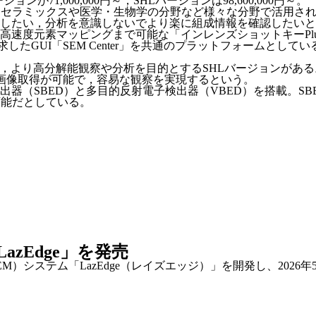
71,000,000円～，SHLバージョンは98,600,000円～。
，セラミックスや医学・生物学の分野など様々な分野で活用さ
したい，分析を意識しないでより楽に組成情報を確認したいと
速度元素マッピングまで可能な「インレンズショットキーPlu
追求したGUI「SEM Center」を共通のプラットフォームと
と，より高分解能観察や分析を目的とするSHLバージョンがある
の画像取得が可能で，容易な観察を実現するという。
器（SBED）と多目的反射電子検出器（VBED）を搭載。S
可能だとしている。
zEdge」を発売
）システム「LazEdge（レイズエッジ）」を開発し、2026