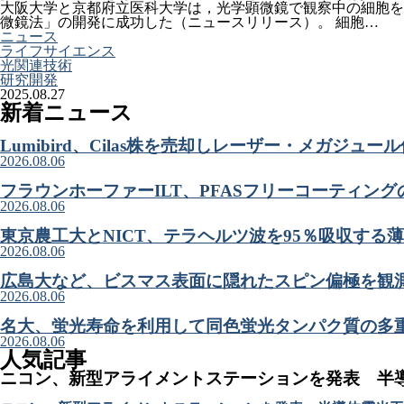
大阪大学と京都府立医科大学は，光学顕微鏡で観察中の細胞を
微鏡法」の開発に成功した（ニュースリリース）。 細胞…
ニュース
ライフサイエンス
光関連技術
研究開発
2025.08.27
新着ニュース
Lumibird、Cilas株を売却しレーザー・メガジュ
2026.08.06
フラウンホーファーILT、PFASフリーコーティン
2026.08.06
東京農工大とNICT、テラヘルツ波を95％吸収する
2026.08.06
広島大など、ビスマス表面に隠れたスピン偏極を観
2026.08.06
名大、蛍光寿命を利用して同色蛍光タンパク質の多
2026.08.06
人気記事
ニコン、新型アライメントステーションを発表 半