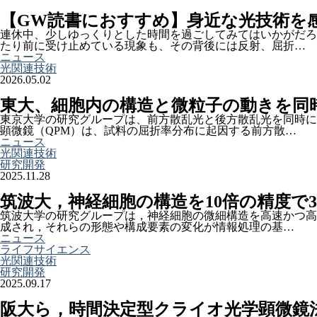
【GW読書におすすめ】身近な光技術を
連休中、少しゆっくりとした時間を過ごしてみてはいかがだろ
たり前に受け止めている現象も、その背後には反射、屈折…
ニュース
光関連技術
2026.05.02
東大、細胞内の構造と微粒子の動きを同
東京大学の研究グループは、前方散乱光と後方散乱光を同時に
顕微鏡（QPM）は、試料の屈折率分布に起因する前方散…
ニュース
光関連技術
研究開発
2025.11.28
筑波大，神経細胞の構造を10倍の精度で
筑波大学の研究グループは，神経細胞の微細構造を高速かつ高
成され，それらの形態や構成要素の変化が情報処理の基…
ニュース
ライフサイエンス
光関連技術
研究開発
2025.09.17
阪大ら，時間決定型クライオ光学顕微鏡