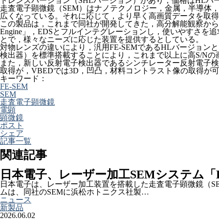
ドレンズバージョン（SHLバージョン）があり，価格はHLバージョンが
走査電子顕微鏡（SEM）はナノテクノロジー，金属，半導体
広くなっている。それに応じて，より早く高画質データを取得
この製品は，これまで同社が開発してきた，高分解能観察から高
Engine」，EDSとフルインテグレーションし，使いやすさを
とで，様々なニーズに応じた装置を提供するとしている。
対物レンズの違いにより，汎用FE-SEMであるHLバージョン
検出器）を標準搭載することにより，これまで以上に高S/N
また，新しい反射電子検出器であるシンチレーター反射電子検出
取得が，VBEDでは3D，凹凸，材料コントラスト像の取得が
キーワード：
FE-SEM
SEM
走査電子顕微鏡
電顕
顕微鏡
ポスト
シェア
記事一覧
関連記事
日本電子、レーザー加工SEMシステム「La
日本電子は、レーザー加工装置を搭載した走査電子顕微鏡（SEM
ムは、同社のSEMに浜松ホトニクス社製…
ニュース
新製品
2026.06.02