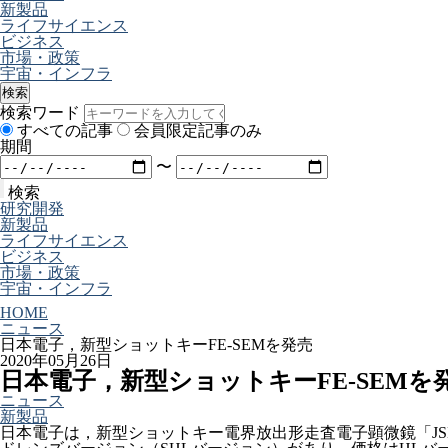
新製品
ライフサイエンス
ビジネス
市場・政策
宇宙・インフラ
検索
検索ワード
すべての記事
会員限定記事のみ
期間
〜
検索
研究開発
新製品
ライフサイエンス
ビジネス
市場・政策
宇宙・インフラ
HOME
ニュース
日本電子，新型ショットキーFE-SEMを発売
2020年05月26日
日本電子，新型ショットキーFE-SEMを
ニュース
新製品
日本電子は，新型ショットキー電界放出形走査電子顕微鏡「JSM