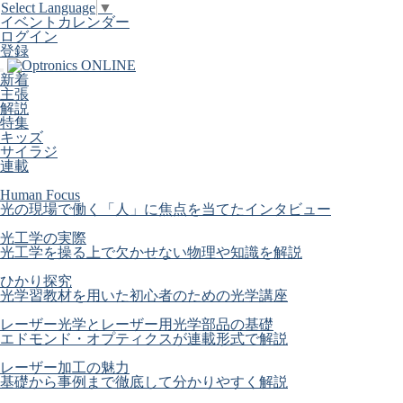
Select Language
▼
イベントカレンダー
ログイン
登録
新着
主張
解説
特集
キッズ
サイラジ
連載
Human Focus
光の現場で働く「人」に焦点を当てたインタビュー
光工学の実際
光工学を操る上で欠かせない物理や知識を解説
ひかり探究
光学習教材を用いた初心者のための光学講座
レーザー光学とレーザー用光学部品の基礎
エドモンド・オプティクスが連載形式で解説
レーザー加工の魅力
基礎から事例まで徹底して分かりやすく解説