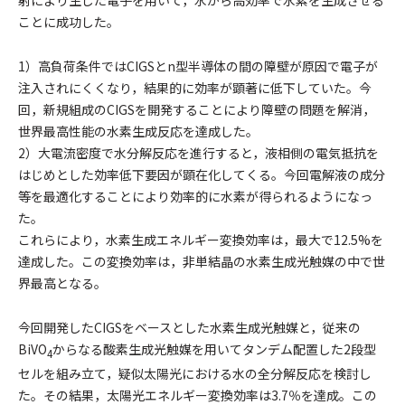
ことに成功した。
1）高負荷条件ではCIGSとn型半導体の間の障壁が原因で電子が
注入されにくくなり，結果的に効率が顕著に低下していた。今
回，新規組成のCIGSを開発することにより障壁の問題を解消，
世界最高性能の水素生成反応を達成した。
2）大電流密度で水分解反応を進行すると，液相側の電気抵抗を
はじめとした効率低下要因が顕在化してくる。今回電解液の成分
等を最適化することにより効率的に水素が得られるようになっ
た。
これらにより，水素生成エネルギー変換効率は，最大で12.5%を
達成した。この変換効率は，非単結晶の水素生成光触媒の中で世
界最高となる。
今回開発したCIGSをベースとした水素生成光触媒と，従来の
BiVO
からなる酸素生成光触媒を用いてタンデム配置した2段型
4
セルを組み立て，疑似太陽光における水の全分解反応を検討し
た。その結果，太陽光エネルギー変換効率は3.7％を達成。この