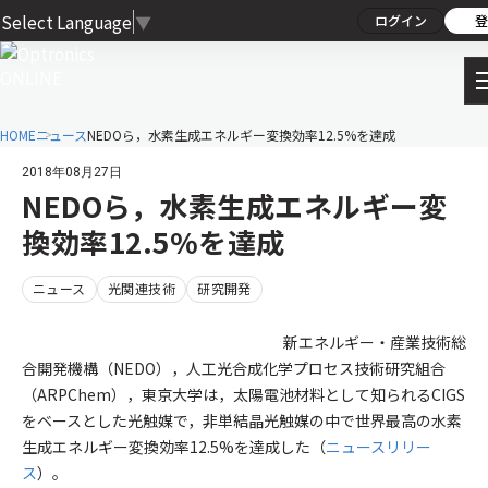
Select Language
▼
ログイン
登
HOME
ニュース
NEDOら，水素生成エネルギー変換効率12.5%を達成
2018年08月27日
NEDOら，水素生成エネルギー変
換効率12.5%を達成
ニュース
光関連技術
研究開発
新エネルギー・産業技術総
合開発機構（NEDO），人工光合成化学プロセス技術研究組合
（ARPChem），東京大学は，太陽電池材料として知られるCIGS
をベースとした光触媒で，非単結晶光触媒の中で世界最高の水素
生成エネルギー変換効率12.5%を達成した（
ニュースリリー
ス
）。