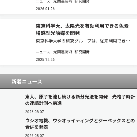
ニュース
光関連技術
研究開発
的なデザインの鉄（III）光触媒の開発に成功した
（ニュースリリース）。 金属光触媒は、非金属光
2026.01.26
触媒に比べて耐久性に優れている点や、…
東京科学大、太陽光を有効利用できる色素
増感型光触媒を開発
東京科学大学の研究グループは、従来利用できな
かった波長の可視光も利用できる新しい色素増感
ニュース
光関連技術
研究開発
型光触媒を開発した（ニュースリリース）。 クリ
ーンなエネルギー源として注目されている水素を
2025.12.26
生成する手法の一つとして、光触媒の研究が盛…
新着ニュース
東大、原子を流し続ける新分光法を開発 光格子時計
の連続計測へ前進
2026.08.07
ウシオ電機、ウシオライティングとジーベックスとの
合併を発表
2026.08.07