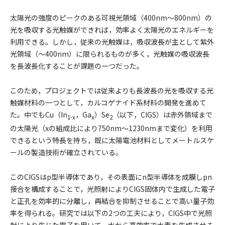
太陽光の強度のピークのある可視光領域（400nm～800nm）の
光を吸収する光触媒ができれば，効率よく太陽光のエネルギーを
利用できる。しかし，従来の光触媒は，吸収波長が主として紫外
光領域（～400nm）に限られるものが多く，光触媒の吸収波長
を長波長化することが課題の一つだった。
このため，プロジェクトでは従来よりも長波長の光を吸収する光
触媒材料の一つとして，カルコゲナイド系材料の開発を進めて
た。中でもCu（In
，Ga
）Se
（以下，CIGS）は赤外領域まで
1-x
x
2
の太陽光（xの組成比により750nm～1230nmまで変化）を利用
できるという特長を持ち，既に太陽電池材料としてメートルスケ
ールの製造技術が確立されている。
このCIGSはp型半導体であり，その表面にn型半導体を成膜しpn
接合を構成することで，光照射によりCIGS固体内で生成した電子
と正孔を効率的に分離し，再結合を抑制させることで高い量子効
率を得られる。研究では以下の2つの工夫により，CIGS中で光照
射により生じた電子を用いて，水から高効率で水素を生成させる