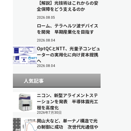
【解説】光技術はこれからの安
全保障をどう支えるのか
2026.08.05
ローム、テラヘルツ波デバイス
を開発 早期産業化を目指す
2026.08.04
OptQCとNTT、光量子コンピュ
ーターの実用化に向け資本提携
へ
2026.08.04
人気記事
ニコン、新型アライメントステ
ーションを発表 半導体露光工
程を高度化
2026年7月30日
岡山大など、単一ナノ構造で光
の制御に成功 次世代光通信や