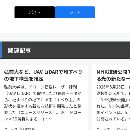
ポスト
シェア
関連記事
弘前大など、UAV LiDARで地すべり
NHK技研公開
の地下構造を推定
る光の新たな
弘前大学は、ドローン搭載レーザー計測
2026年5月26
（UAV LiDAR）で取得した地表面データか
送技術研究所で、
ら、地すべりの地下にある「すべり面」の
「NHK技研公開
形状を推定する新たな技術を開発したと発
れた。NHKの最
表した（ニュースリリース）。 図 ドロー
同イベントは、5月
ン×3D解析による、す…
公開されている。
ニュース
研究開発
ニュース
レポート