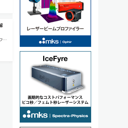
解
ファ
射型
いて、