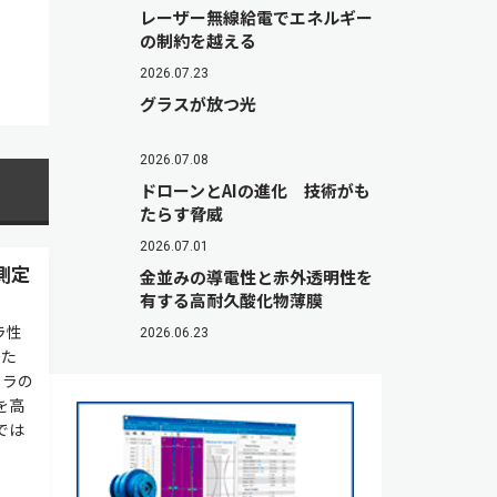
レーザー無線給電でエネルギー
の制約を越える
2026.07.23
グラスが放つ光
2026.07.08
ドローンとAIの進化 技術がも
たらす脅威
2026.07.01
測定
金並みの導電性と赤外透明性を
有する高耐久酸化物薄膜
ラ性
2026.06.23
した
メラの
を高
では