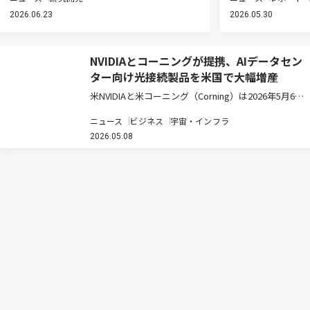
2026.06.23
2026.05.30
NVIDIAとコーニングが提携、AIデータセン
ター向け光接続製品を米国で大幅増産
米NVIDIAと米コーニング（Corning）は2026年5月6
日、米国において次世代AIインフラの構築に不可欠な
ニュース
ビジネス
宇宙・インフラ
先進的な光接続製品の生産を大幅に拡大するため、複
2026.05.08
数年にわたる商業・技術提携を発表した（ニュースリ
リース）。…