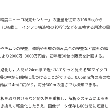
度ニューロ視覚センサー」の重量を従来の106.5kgから
ン」に搭載し，インフラ構造物の老朽化などを点検する用途の需
ズや色ムラの検査，道路や外壁の傷み具合の検査など屋外の幅
り2000万~3000万円台。初年度30台の販売を計画する。
路化し，人間が24cmまで近づいてやっと見える50マイクロ
視野幅の中から瞬時に見つけることができる。0.05mm角の点の検
野幅が14mに広がり，毎分300mの速さでも検知できる。
基板を取り付けるなど耐久性を重視し，解析システムによる画
き換えて軽量化したうえ，画像データ保存も80分間に短縮し