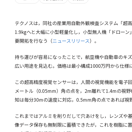
テクノスは，同社の産業用自動外観検査システム「超高精
1.9kgへと大幅に小型軽量化し，小型無人機「ドロー
要開拓を行なう（
ニュースリリース
）。
持ち運びが容易になったことで，航空機や自動車のキ
広い用途を見込む。価格は最小構成1000万円から仕様によ
この超高精度視覚センサーは，人間の視覚機能を電子回
メートル（0.05mm）角の点を，2m離れて1.4mの
知は毎分30mの速度に対応，0.5mm角の点であれば視
これまではアルミを削りだして穴あけをし，レンズや
像データ保存も無制限に蓄積できたが，これを樹脂に置