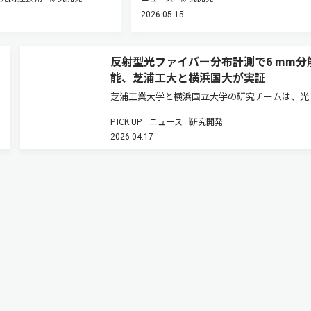
2026.05.15
反射型光ファイバー分布計測で6 mm分
能、芝浦工大と横浜国大が実証
芝浦工業大学と横浜国立大学の研究チームは、光
イバーに沿った温度やひずみの分布を測定する反
PICK UP
ニュース
研究開発
のブリルアン光相関領域反射計（BOCDR）にお
2026.04.17
6 mmの空間分解能を実証した（ニュースリリー
ス）。反射型ブリルアン計測…