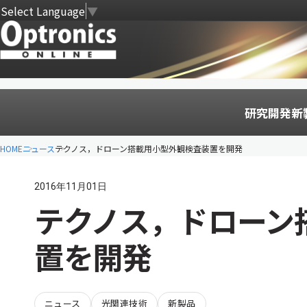
Select Language
▼
研究開発
新
HOME
ニュース
テクノス，ドローン搭載用小型外観検査装置を開発
2016年11月01日
テクノス，ドローン
置を開発
ニュース
光関連技術
新製品