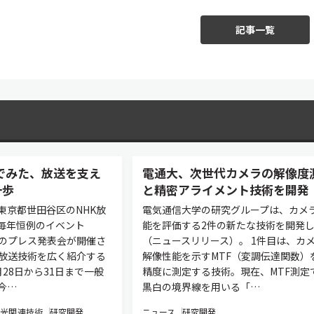
記事一覧
でみた、放送を支え
電通大、次世代カメラの解像度
一歩
と精密アライメント技術を開発
日、東京都世田谷区のNHK放
電気通信大学の研究グループは、カメ
毎年恒例のイベント
能を評価する2件の新たな技術を開発
」のプレス発表会が開催さ
（ニュースリリース）。 1件目は、カ
新放送技術を広く紹介する
解像性能を示すMTF（変調伝達関数）
28日から31日まで一般
精度に測定する技術。現在、MTF測定
今…
黒白の境界線を用いる「…
光関連技術
研究開発
ニュース
研究開発