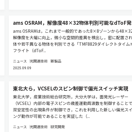
ams OSRAM，解像度48×32物体判別可能なdToF
ams OSRAMは，これまで一般的であった8×8ゾーンから48×3
解像度を大幅に向上，微小な空間的差異を検出し，密に配置さ
体や若干異なる物体を判別できる「TMF8829ダイレクトタイム
フライト（dToF...
ニュース
光関連技術
新製品
2025.09.09
東北大ら，VCSELのスピン制御で偏光スイッチ実現
東北大学，産業技術総合研究所，大分大学は，面発光レーザー
（VCSEL）内部の電子スピンの歳差運動周波数を制御すること
双安定性の出現条件が制御でき，これを利用した新しい偏光ス
ング動作が可能であることを実証した（...
ニュース
光関連技術
研究開発