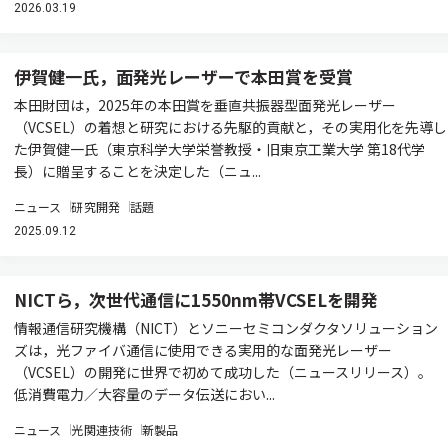
2026.03.19
伊賀健一氏，面発光レーザーで本田賞を受賞
本田財団は，2025年の本田賞を垂直共振器型面発光レーザー
（VCSEL）の着想と研究における先駆的貢献と，その実用化を先導し
た伊賀健一氏（東京科学大学栄誉教授・旧東京工業大学 第18代学
長）に贈呈することを決定した（ニュ...
ニュース
研究開発
話題
2025.09.12
NICTら，次世代通信に1550nm帯VCSELを開発
情報通信研究機構（NICT）とソニーセミコンダクタソリューション
ズは，光ファイバ通信に使用できる実用的な面発光レーザー
（VCSEL）の開発に世界で初めて成功した（ニュースリリース）。
低消費電力／大容量のデータ伝送におい...
ニュース
光関連技術
新製品