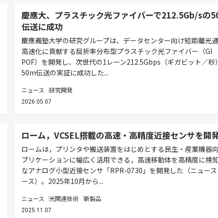
慶應大、プラスチック光ファイバーで212.5Gb/sの5
伝送に成功
慶應義塾大学の研究グループは、データセンター向け短距離光
高速化に貢献する屈折率分布型プラスチック光ファイバー（GI
POF）を開発し、次世代の1レーン212.5Gbps（ギガビット／秒
50m伝送の実証に成功した...
ニュース
研究開発
2026.05.07
ローム，VCSEL搭載の高速・高精度近接センサを開
ロームは，プリンタや搬送装置をはじめとする民生・産業機器
プリケーションに幅広く活用できる，高速移動体を高精度に検
なアナログ小型近接センサ「RPR-0730」を開発した（ニュー
ース）。2025年10月から...
ニュース
光関連技術
新製品
2025.11.07