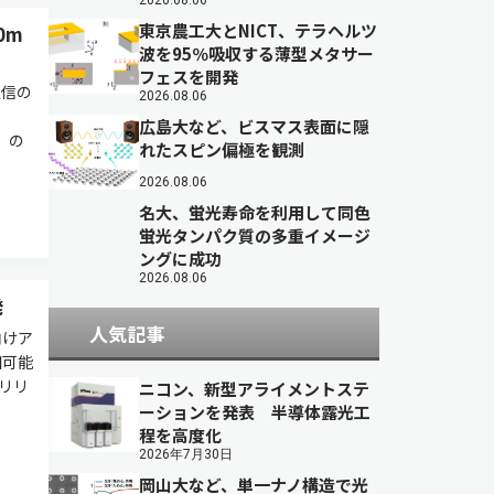
2026.08.06
東京農工大とNICT、テラヘルツ
0m
波を95％吸収する薄型メタサー
フェスを開発
通信の
2026.08.06
広島大など、ビスマス表面に隠
）の
れたスピン偏極を観測
2026.08.06
名大、蛍光寿命を利用して同色
蛍光タンパク質の多重イメージ
ングに成功
2026.08.06
発
人気記事
向けア
知可能
スリリ
ニコン、新型アライメントステ
ーションを発表 半導体露光工
程を高度化
2026年7月30日
岡山大など、単一ナノ構造で光