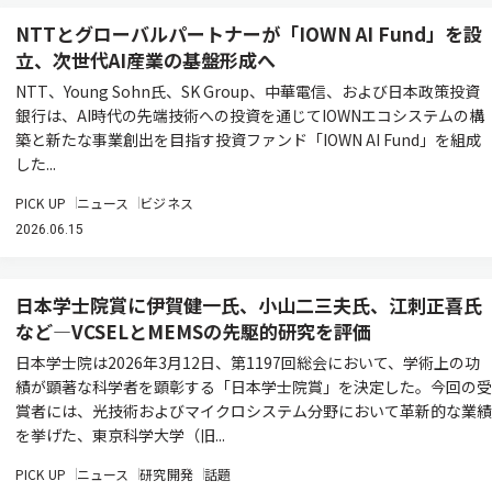
NTTとグローバルパートナーが「IOWN AI Fund」を設
立、次世代AI産業の基盤形成へ
NTT、Young Sohn氏、SK Group、中華電信、および日本政策投資
銀行は、AI時代の先端技術への投資を通じてIOWNエコシステムの構
築と新たな事業創出を目指す投資ファンド「IOWN AI Fund」を組成
した...
PICK UP
ニュース
ビジネス
2026.06.15
日本学士院賞に伊賀健一氏、小山二三夫氏、江刺正喜氏
など―VCSELとMEMSの先駆的研究を評価
日本学士院は2026年3月12日、第1197回総会において、学術上の功
績が顕著な科学者を顕彰する「日本学士院賞」を決定した。今回の受
賞者には、光技術およびマイクロシステム分野において革新的な業績
を挙げた、東京科学大学（旧...
PICK UP
ニュース
研究開発
話題