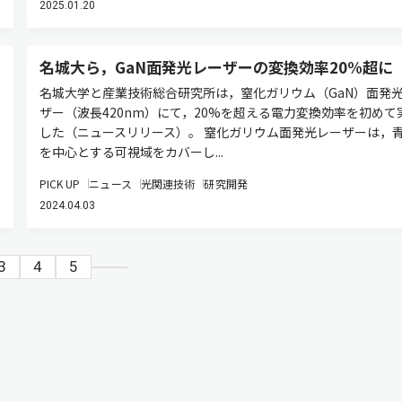
2025.01.20
名城大ら，GaN面発光レーザーの変換効率20%超に
名城大学と産業技術総合研究所は，窒化ガリウム（GaN）面発
ザー（波長420nm）にて，20%を超える電力変換効率を初めて
した（ニュースリリース）。 窒化ガリウム面発光レーザーは，
を中心とする可視域をカバーし...
PICK UP
ニュース
光関連技術
研究開発
2024.04.03
3
4
5