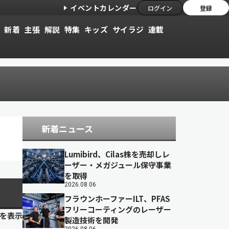
イベントカレンダー
ログイン
登録
新着
主張
解説
特集
キッズ
サイラジ
連載
新着ニュース
Lumibird、Cilas株を売却しレ
ーザー・メガジュール保守事業
を取得
2026.08.06
フラウンホーファーILT、PFAS
フリーコーティングのレーザー
目を表示
製造技術を開発