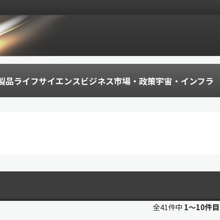
製品
ライフサイエンス
ビジネス
市場・政策
宇宙・インフラ
全41件中
1〜10件