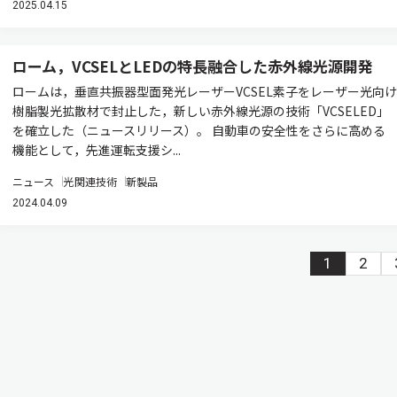
2025.04.15
ローム，VCSELとLEDの特長融合した赤外線光源開発
ロームは，垂直共振器型面発光レーザーVCSEL素子をレーザー光向け
樹脂製光拡散材で封止した，新しい赤外線光源の技術「VCSELED」
を確立した（ニュースリリース）。 自動車の安全性をさらに高める
機能として，先進運転支援シ...
ニュース
光関連技術
新製品
2024.04.09
1
2