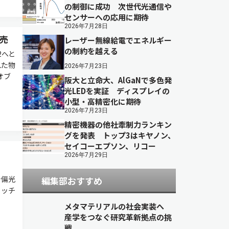
の制御に成功 次世代光通信や
センサーへの応用に期待
2026年7月28日
発売
レーザー無線給電でエネルギー
の制約を越える
2へと
れた物
2026年7月23日
オブ
阪大と立命大、AlGaNで多色発
光LEDを実証 ディスプレイの
小型・高精密化に期待
2026年7月23日
精密機器の他社牽制力ランキン
グを発表 トップ3はキヤノン、
セイコーエプソン、リコー
2026年7月29日
で偏光
編集部おすすめ
イッチ
メタマテリアルの社会実装へ
産学をつなぐ研究革新拠点の挑
戦