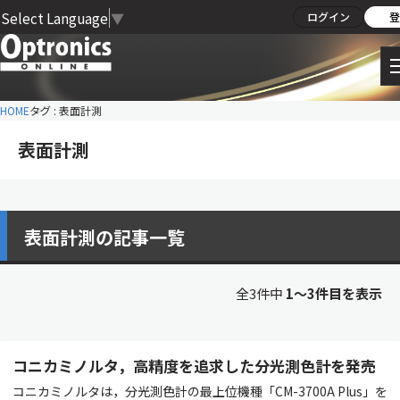
Select Language
▼
ログイン
登
HOME
タグ : 表面計測
表面計測
表面計測の記事一覧
全3件中
1〜3件目を表示
コニカミノルタ，高精度を追求した分光測色計を発売
コニカミノルタは，分光測色計の最上位機種「CM-3700A Plus」を