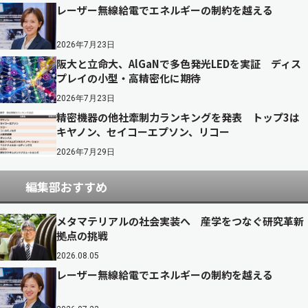
レーザー無線給電でエネルギーの制約を越える
2026年7月23日
阪大と立命大、AlGaNで多色発光LEDを実証 ディス
プレイの小型・高精密化に期待
2026年7月23日
精密機器の他社牽制力ランキングを発表 トップ3は
キヤノン、セイコーエプソン、リコー
2026年7月29日
編集部おすすめ
メタマテリアルの社会実装へ 産学をつなぐ研究革新
拠点の挑戦
2026.08.05
レーザー無線給電でエネルギーの制約を越える