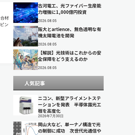
古河電工、光ファイバー生産能
力増強に1,000億円投資
複合材
2026.08.05
ピン
阪大とartience、無色透明な有
ー
機太陽電池を開発
2026.08.05
【解説】光技術はこれからの安
全保障をどう支えるのか
2026.08.05
人気記事
ニコン、新型アライメントステ
ーションを発表 半導体露光工
程を高度化
2026年7月30日
岡山大など、単一ナノ構造で光
の制御に成功 次世代光通信や