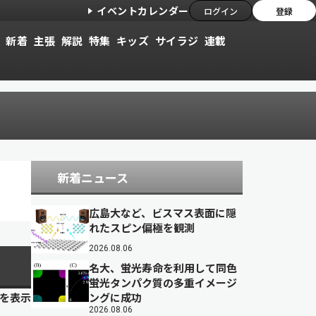
イベントカレンダー
ログイン
登録
新着
主張
解説
特集
キッズ
サイラジ
連載
新着ニュース
広島大など、ビスマス表面に隠
れたスピン偏極を観測
2026.08.06
名大、蛍光寿命を利用して同色
蛍光タンパク質の多重イメージ
目を表示
ングに成功
2026.08.06