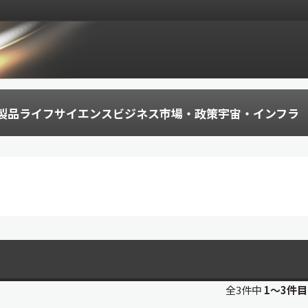
製品
ライフサイエンス
ビジネス
市場・政策
宇宙・インフラ
全3件中
1〜3件