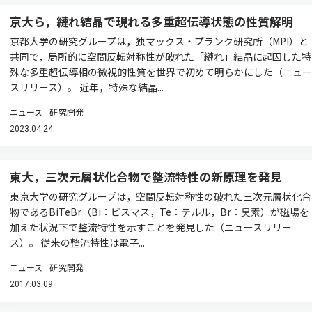
京大ら，縺れ結晶で現れる多重超伝導状態の性質解明
京都大学の研究グループは，独マックス・プランク研究所（MPI）と
共同で，局所的に空間反転対称性が破れた「縺れ」結晶に起因した特
殊な多重超伝導相の微視的性質を世界で初めて明らかにした（ニュー
スリリース）。 近年，特殊な結晶...
ニュース
研究開発
2023.04.24
東大，三次元層状化合物で整流特性の新原理を発見
東京大学の研究グループは，空間反転対称性の破れた三次元層状化合
物であるBiTeBr（Bi：ビスマス，Te：テルル，Br：臭素）が磁場を
加えた状況下で整流特性を示すことを発見した（ニュースリリー
ス）。 従来の整流特性は電子...
ニュース
研究開発
2017.03.09