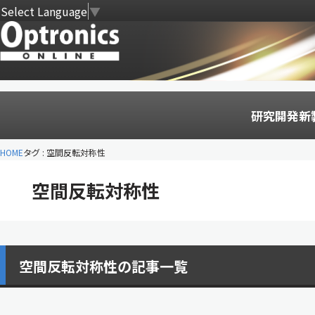
Select Language
▼
研究開発
新
HOME
タグ : 空間反転対称性
空間反転対称性
空間反転対称性の記事一覧