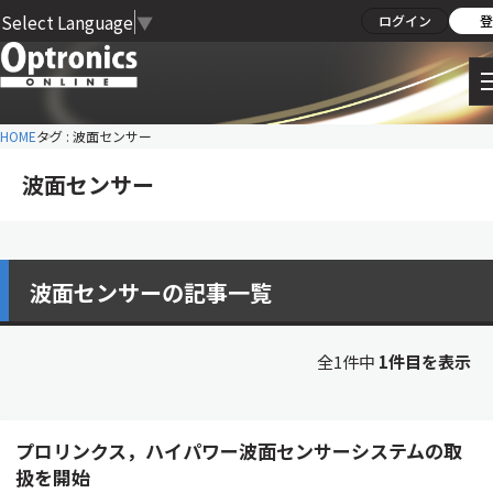
Select Language
▼
ログイン
登
HOME
タグ : 波面センサー
波面センサー
波面センサーの記事一覧
全1件中
1件目を表示
プロリンクス，ハイパワー波面センサーシステムの取
扱を開始