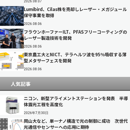
2026.08.07
Lumibird、Cilas株を売却しレーザー・メガジュール
保守事業を取得
2026.08.06
フラウンホーファーILT、PFASフリーコーティングの
レーザー製造技術を開発
2026.08.06
東京農工大とNICT、テラヘルツ波を95％吸収する薄
型メタサーフェスを開発
2026.08.06
人気記事
ニコン、新型アライメントステーションを発表 半導
体露光工程を高度化
2026年7月30日
岡山大など、単一ナノ構造で光の制御に成功 次世代
光通信やセンサーへの応用に期待