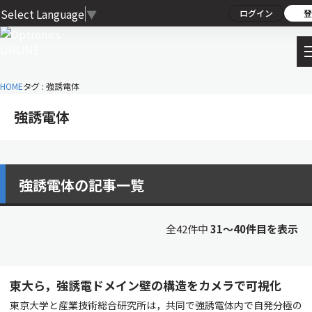
Select Language
▼
ログイン
登
HOME
タグ : 強誘電体
強誘電体
強誘電体の記事一覧
全42件中
31〜40件目を表示
東大ら，強誘電ドメイン壁の構造をカメラで可視化
東京大学と産業技術総合研究所は，共同で強誘電体内で自発分極の