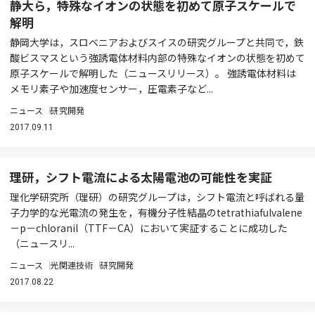
静大ら，特殊なイオンの状態を初めて原子スケールで
解明
静岡大学は，スロベニアおよびスイスの研究グループと共同で，鉄
酸ビスマスという強誘電体材料内部の特殊なイオンの状態を初めて
原子スケールで解明した（ニュースリリース）。 強誘電体材料は
メモリ素子や加速度センサー，圧電素子など...
ニュース
研究開発
2017.09.11
理研，シフト電流による太陽電池の可能性を実証
理化学研究所（理研）の研究グループは，シフト電流と呼ばれる量
子力学的な光電流の発生を，有機分子性結晶のtetrathiafulvalene
－p－chloranil（TTF－CA）において実証することに成功した
（ニュースリ...
ニュース
光関連技術
研究開発
2017.08.22