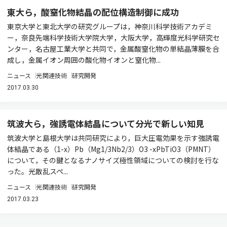
東大ら，酸窒化物結晶の配位構造制御に成功
東京大学と東北大学の研究グループは，神奈川科学技術アカデミ
ー，奈良先端科学技術大学院大学，大阪大学，高輝度光科学研究セ
ンター，名古屋工業大学と共同で，金属酸窒化物の単結晶薄膜を合
成し，金属イオン周囲の酸化物イオンと窒化物...
ニュース
光関連技術
研究開発
2017.03.30
筑波大ら，強誘電体結晶について分光で新しい知見
筑波大学と島根大学は共同研究により，巨大圧電効果を示す強誘電
体結晶である（1-x）Pb（Mg1/3Nb2/3）O3 -xPbTiO3（PMNT）
について，その鍵となるナノサイズ極性領域についての検討を行な
った。光散乱スペ...
ニュース
光関連技術
研究開発
2017.03.23