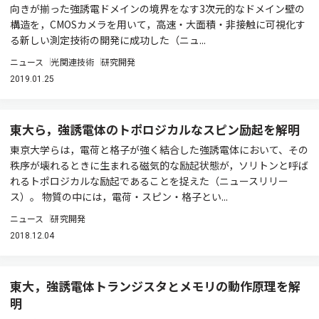
向きが揃った強誘電ドメインの境界をなす3次元的なドメイン壁の
構造を，CMOSカメラを用いて，高速・大面積・非接触に可視化す
る新しい測定技術の開発に成功した（ニュ...
ニュース
光関連技術
研究開発
2019.01.25
東大ら，強誘電体のトポロジカルなスピン励起を解明
東京大学らは，電荷と格子が強く結合した強誘電体において、その
秩序が壊れるときに生まれる磁気的な励起状態が，ソリトンと呼ば
れるトポロジカルな励起であることを捉えた（ニュースリリー
ス）。 物質の中には，電荷・スピン・格子とい...
ニュース
研究開発
2018.12.04
東大，強誘電体トランジスタとメモリの動作原理を解
明