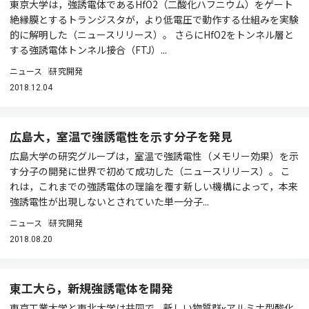
東京大学は，強誘電体であるHfO2（二酸化ハフニウム）をゲート
絶縁膜とするトランジスタが，より低電圧で動作する仕組みを実験
的に解明した（ニュースリリース）。 さらにHfO2をトンネル層と
する強誘電体トンネル接合（FTJ）...
ニュース
研究開発
2018.12.04
広島大，室温で強誘電性を示す分子を発見
広島大学の研究グループは，室温で強誘電性（メモリー効果）を示
す分子の開発に世界で初めて成功した（ニュースリリース）。 こ
れは，これまでの強誘電体の理論を覆す新しい機構によって，本来
強誘電性が出現しないとされていた単一分子...
ニュース
研究開発
2018.08.20
東工大ら，新規強誘電体を開発
東京工業大学と東北大学は共同で，新しい物質群κアルミナ型酸化