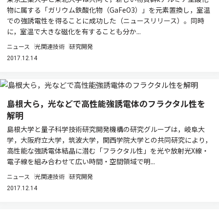
物に属する「ガリウム鉄酸化物（GaFeO3）」を元素置換し，室温
での強誘電性を得ることに成功した（ニュースリリース）。同時
に，室温で大きな磁化を有することも分か...
ニュース
光関連技術
研究開発
2017.12.14
島根大ら，光などで高性能強誘電体のフラクタル性を
解明
島根大学と量子科学技術研究開発機構の研究グループは，岐阜大
学，大阪府立大学，筑波大学，関西学院大学との共同研究により，
高性能な強誘電体結晶に潜む「フラクタル性」を光や放射光X線・
電子線を組み合わせて広い時間・空間領域で明...
ニュース
光関連技術
研究開発
2017.12.14