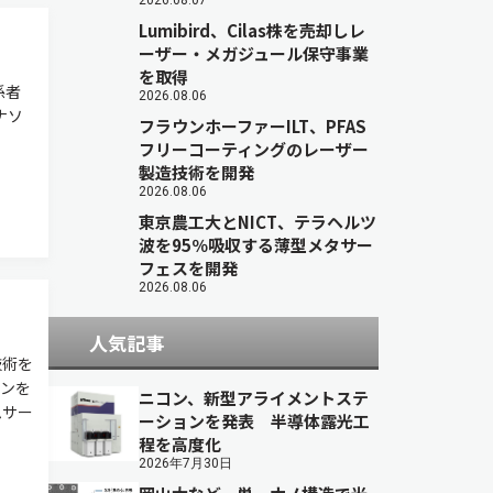
2026.08.07
Lumibird、Cilas株を売却しレ
ーザー・メガジュール保守事業
を取得
係者
2026.08.06
パナソ
フラウンホーファーILT、PFAS
フリーコーティングのレーザー
製造技術を開発
2026.08.06
東京農工大とNICT、テラヘルツ
波を95％吸収する薄型メタサー
フェスを開発
2026.08.06
人気記事
技術を
ォンを
ニコン、新型アライメントステ
ムサー
ーションを発表 半導体露光工
程を高度化
2026年7月30日