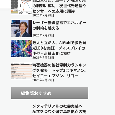
岡山大など、単一ナノ構造で光
の制御に成功 次世代光通信や
センサーへの応用に期待
2026年7月28日
レーザー無線給電でエネルギー
の制約を越える
2026年7月23日
阪大と立命大、AlGaNで多色発
光LEDを実証 ディスプレイの
小型・高精密化に期待
2026年7月23日
精密機器の他社牽制力ランキン
グを発表 トップ3はキヤノン、
セイコーエプソン、リコー
2026年7月29日
編集部おすすめ
メタマテリアルの社会実装へ
産学をつなぐ研究革新拠点の挑