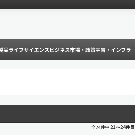
製品
ライフサイエンス
ビジネス
市場・政策
宇宙・インフラ
全24件中
21〜24件