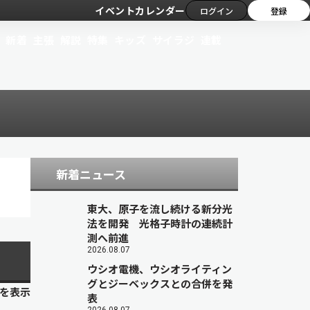
イベントカレンダー
ログイン
登録
新着
主張
解説
特集
キッズ
サイラジ
連載
新着ニュース
東大、原子を流し続ける新分光
法を開発 光格子時計の連続計
測へ前進
2026.08.07
ウシオ電機、ウシオライティン
グとジーベックスとの合併を発
目を表示
表