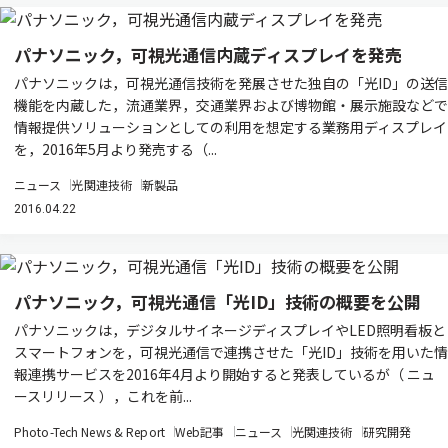
パナソニック，可視光通信内蔵ディスプレイを発売
パナソニックは，可視光通信技術を発展させた独自の「光ID」の送信
機能を内蔵した，流通業界，交通業界および博物館・展示施設などで
情報提供ソリューションとしての利用を想定する業務用ディスプレイ
を，2016年5月より発売する（...
ニュース
光関連技術
新製品
2016.04.22
パナソニック，可視光通信「光ID」技術の概要を公開
パナソニックは，デジタルサイネージディスプレイやLED照明看板と
スマートフォンを，可視光通信で連携させた「光ID」技術を用いた情
報連携サービスを2016年4月より開始すると発表しているが（ ニュ
ースリリース ），これを前...
Photo-Tech News & Report
Web記事
ニュース
光関連技術
研究開発