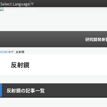
Select Language
▼
研究開発
新
HOME
タグ : 反射鏡
反射鏡
反射鏡の記事一覧