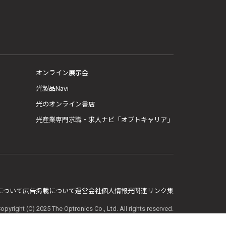
オンライン展示会
光製品Navi
光のオンライン書店
光産業専門求職・求人ナビ「オプトキャリア」
E について
広告掲載について
運営会社
個人情報
光関連リンク集
opyright (C) 2025 The Optronics Co., Ltd. All rights reserved.