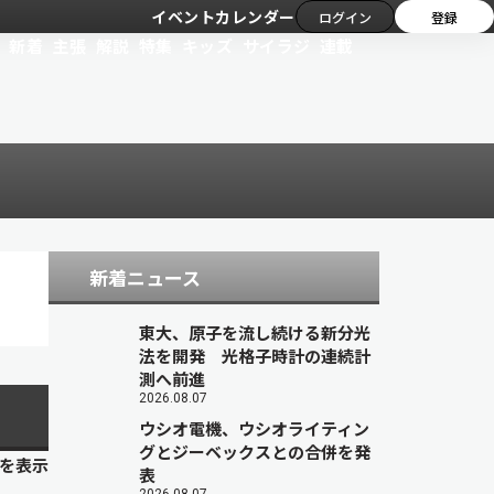
イベントカレンダー
ログイン
登録
新着
主張
解説
特集
キッズ
サイラジ
連載
新着ニュース
東大、原子を流し続ける新分光
法を開発 光格子時計の連続計
測へ前進
2026.08.07
ウシオ電機、ウシオライティン
グとジーベックスとの合併を発
目を表示
表