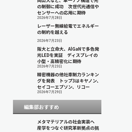
岡山大など、単一ナノ構造で光
の制御に成功 次世代光通信や
センサーへの応用に期待
2026年7月28日
レーザー無線給電でエネルギー
の制約を越える
2026年7月23日
阪大と立命大、AlGaNで多色発
光LEDを実証 ディスプレイの
小型・高精密化に期待
2026年7月23日
精密機器の他社牽制力ランキン
グを発表 トップ3はキヤノン、
セイコーエプソン、リコー
2026年7月29日
編集部おすすめ
メタマテリアルの社会実装へ
産学をつなぐ研究革新拠点の挑