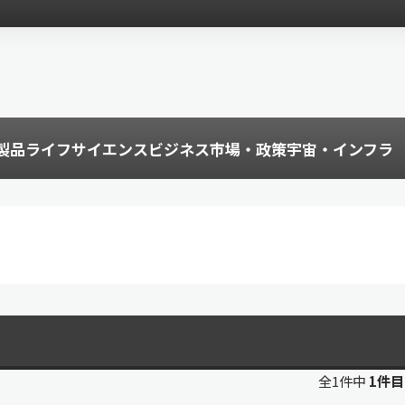
製品
ライフサイエンス
ビジネス
市場・政策
宇宙・インフラ
全1件中
1件