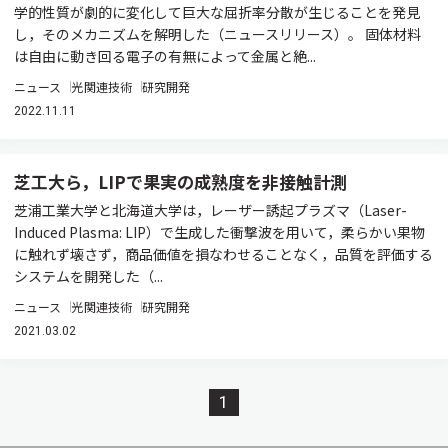
学的性質が劇的に変化して巨大な屈折率分散が生じることを発見
し，そのメカニズムを解明した（ニュースリリース）。 固体材料
は自由に動き回る電子の有無によって金属と絶...
ニュース
光関連技術
研究開発
2022.11.11
芝工大ら，LIPで果実の成熟度を非接触計測
芝浦工業大学と北海道大学は，レーザー誘起プラズマ（Laser-
Induced Plasma: LIP）で生成した衝撃波を用いて，柔らかい果物
に触れず壊さず，商品価値を損なわせることなく，品質を評価する
システムを開発した（...
ニュース
光関連技術
研究開発
2021.03.02
1