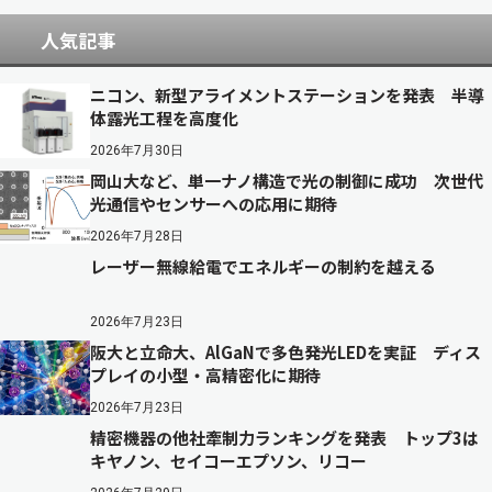
人気記事
ニコン、新型アライメントステーションを発表 半導
体露光工程を高度化
2026年7月30日
岡山大など、単一ナノ構造で光の制御に成功 次世代
光通信やセンサーへの応用に期待
2026年7月28日
レーザー無線給電でエネルギーの制約を越える
2026年7月23日
阪大と立命大、AlGaNで多色発光LEDを実証 ディス
プレイの小型・高精密化に期待
2026年7月23日
精密機器の他社牽制力ランキングを発表 トップ3は
キヤノン、セイコーエプソン、リコー