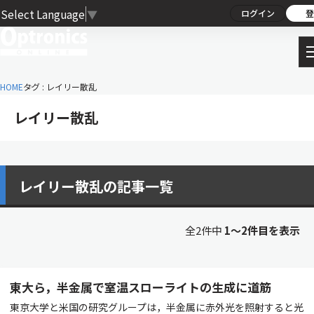
Select Language
▼
ログイン
登
HOME
タグ : レイリー散乱
レイリー散乱
レイリー散乱の記事一覧
全2件中
1〜2件目を表示
東大ら，半金属で室温スローライトの生成に道筋
東京大学と米国の研究グループは，半金属に赤外光を照射すると光