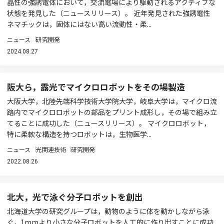
晶性の強誘電体において，交流電場により駆動されるアクティブな
状態を発見した（ニュースリリース）。 近年発見された強誘電性
ネマチックは，固体にはない高い流動性・柔...
ニュース
研究開発
2024.08.27
阪大ら，露光でマイクロロボットをその場製造
大阪大学，北陸先端科学技術大学院大学，岐阜大学は，マイクロ流
路内でマイクロロボットの部品をプリント成形し，その場で組み立
てることに成功した（ニュースリリース）。 マイクロロボット，
特に柔軟な構造を持つロボットは，生物医学...
ニュース
光関連技術
研究開発
2022.08.26
北大，光で泳ぐ分子ロボットを創出
北海道大学の研究グループは，動物のように体を動かしながら泳
ぐ，1mmより小さな分子ロボットを人工的に作り出すことに成功