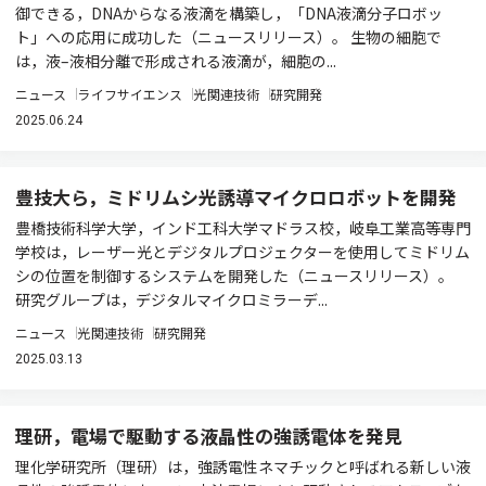
御できる，DNAからなる液滴を構築し，「DNA液滴分子ロボッ
ト」への応用に成功した（ニュースリリース）。 生物の細胞で
は，液–液相分離で形成される液滴が，細胞の...
ニュース
ライフサイエンス
光関連技術
研究開発
2025.06.24
豊技大ら，ミドリムシ光誘導マイクロロボットを開発
豊橋技術科学大学，インド工科大学マドラス校，岐阜工業高等専門
学校は，レーザー光とデジタルプロジェクターを使用してミドリム
シの位置を制御するシステムを開発した（ニュースリリース）。
研究グループは，デジタルマイクロミラーデ...
ニュース
光関連技術
研究開発
2025.03.13
理研，電場で駆動する液晶性の強誘電体を発見
理化学研究所（理研）は，強誘電性ネマチックと呼ばれる新しい液