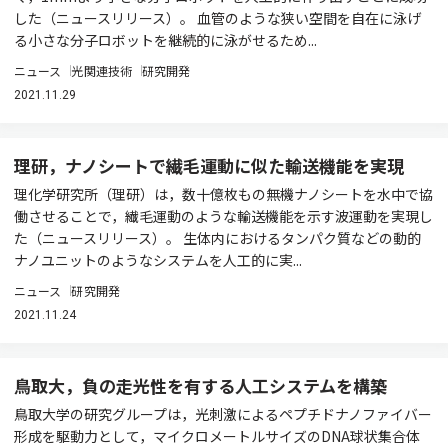
した（ニュースリリース）。 血管のような狭い空間を自在に泳げ
る小さな分子ロボットを継続的に泳がせるため...
ニュース
光関連技術
研究開発
2021.11.29
理研，ナノシートで繊毛運動に似た輸送機能を実現
理化学研究所（理研）は，数十億枚もの無機ナノシートを水中で協
働させることで，繊毛運動のような輸送機能を示す波運動を実現し
た（ニュースリリース）。 生体内におけるタンパク質などの動的
ナノユニットのようなシステムを人工的に実...
ニュース
研究開発
2021.11.24
鳥取大，負の走光性を有する人工システムを構築
鳥取大学の研究グループは，光刺激によるペプチドナノファイバー
形成を駆動力として，マイクロメートルサイズのDNA球状集合体