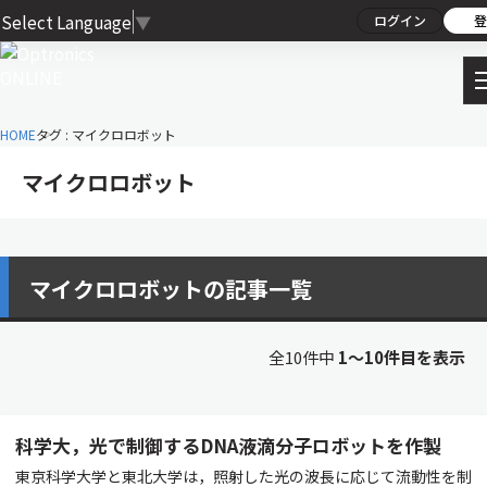
Select Language
▼
ログイン
登
HOME
タグ : マイクロロボット
マイクロロボット
マイクロロボットの記事一覧
全10件中
1〜10件目を表示
科学大，光で制御するDNA液滴分子ロボットを作製
東京科学大学と東北大学は，照射した光の波長に応じて流動性を制