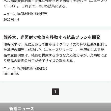
ベル精密変位制御・高速動作を世界で初めて実現した（ニュースリ
リース）。 これまで，MEMS技術による...
ニュース
光関連技術
研究開発
2020.09.14
龍谷大，光照射で物体を移動する結晶ブラシを開発
龍谷大学は，光に反応して曲がるミクロサイズの棒状結晶を配列し
た基板の開発に成功した（ニュースリリース）。 光照射による結
晶の屈曲現象は，結晶を構成する小さな光応答分子が，光照射によ
り結晶の表面の分子が分子サイズの異なる異...
ニュース
光関連技術
研究開発
2019.08.05
1
新着ニュース