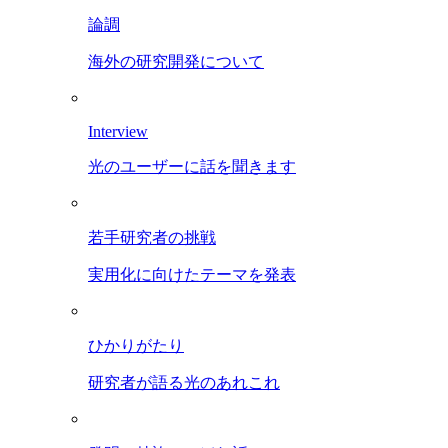
論調
海外の研究開発について
Interview
光のユーザーに話を聞きます
若手研究者の挑戦
実用化に向けたテーマを発表
ひかりがたり
研究者が語る光のあれこれ