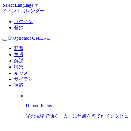
Select Language
▼
イベントカレンダー
ログイン
登録
新着
主張
解説
特集
キッズ
サイラジ
連載
Human Focus
光の現場で働く「人」に焦点を当てたインタビュ
ー