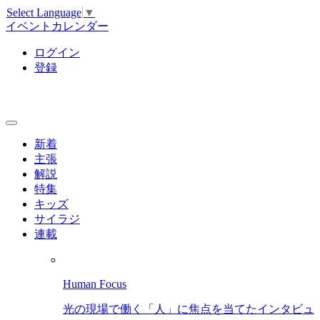
Select Language
▼
イベントカレンダー
ログイン
登録
新着
主張
解説
特集
キッズ
サイラジ
連載
Human Focus
光の現場で働く「人」に焦点を当てたインタビュ