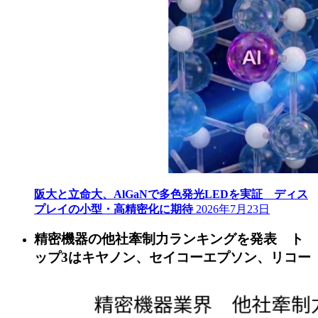
阪大と立命大、AlGaNで多色発光LEDを実証 ディス
プレイの小型・高精密化に期待
2026年7月23日
精密機器の他社牽制力ランキングを発表 ト
ップ3はキヤノン、セイコーエプソン、リコー