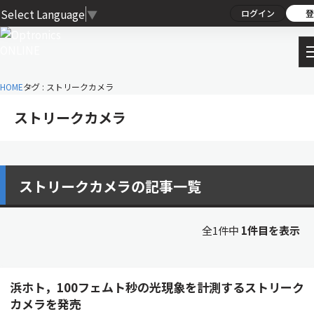
Select Language
▼
ログイン
登
HOME
タグ : ストリークカメラ
ストリークカメラ
ストリークカメラの記事一覧
全1件中
1件目を表示
浜ホト，100フェムト秒の光現象を計測するストリーク
カメラを発売