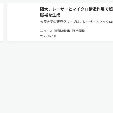
阪大，レーザーとマイクロ構造作用で超
磁場を生成
大阪大学の研究グループは，レーザーとマイクロ
体との相互作用を通じて，従来の方式とは全く異
ニュース
光関連技術
研究開発
機構でギガガウス級の超強磁場を自己発生させる
2025.07.18
原理を提案し数値実験でこれを実証した（ニュー
リース）。 これまで超高磁場…