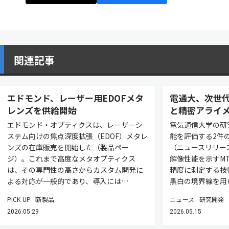
関連記事
エドモンド、レーザー用EDOFメタ
電通大、次世
レンズを供給開始
と精密アライ
エドモンド・オプティクスは、レーザーシ
電気通信大学の研
ステム向けの焦点深度拡張（EDOF）メタレ
能を評価する2件
ンズの在庫販売を開始した（製品ペー
（ニュースリリー
ジ）。これまで高度なメタオプティクス
解像性能を示すM
は、その専門性の高さからカスタム開発に
精度に測定する技
よる対応が一般的であり、導入には…
黒白の境界線を用
PICK UP
新製品
ニュース
研究開発
2026.05.29
2026.05.15