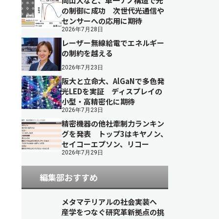
岡山大など、単一ナノ構造で光
の制御に成功 次世代光通信や
センサーへの応用に期待
2026年7月28日
レーザー無線給電でエネルギー
の制約を越える
2026年7月23日
阪大と立命大、AlGaNで多色発
光LEDを実証 ディスプレイの
小型・高精密化に期待
2026年7月23日
精密機器の他社牽制力ランキン
グを発表 トップ3はキヤノン、
セイコーエプソン、リコー
2026年7月29日
編集部おすすめ
メタマテリアルの社会実装へ
産学をつなぐ研究革新拠点の挑