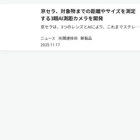
京セラ、対象物までの距離やサイズを測定
する3眼AI測距カメラを開発
京セラは、3つのレンズとAIにより、これまでステレオ
カメラでは測定が困難であった細い線状（細線状）の
ニュース
光関連技術
新製品
物体や、金属のような反射する物体などを認識し、そ
2025.11.17
の対象物までの距離やサイズを高精度に測定する「3
眼AI測距カメラ」を新た…