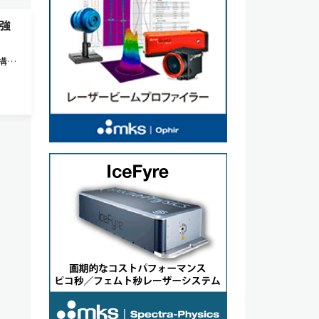
強
構造
なる
物理
スリ