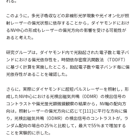
れる。
このように，多光子吸収などの非線形光学現象や光イオン化が照
射レーザーの偏光状態に依存することから，ダイヤモンドにおけ
るNV中心の形成もレーザーの偏光方向の影響を受ける可能性が
あると考えた。
研究グループは，ダイヤモンド内で光励起された電子数と電子バ
ンドにおける偏光依存性を，時間依存密度汎関数法 （TDDFT）
に基づく計算を実施したところ，励起電子数や電子バンド毎に偏
光依存性があることを確認した。
さらに，実際にダイヤモンドに超短パルスレーザーを照射し，形
成したNV中心における光検出磁気共鳴（ODMR）の検出信号の
コントラストや偏光蛍光顕微鏡観察の結果から，NV軸の配向方
向は，照射レーザーの偏光方向に応じて[111]に平行な方向に偏
り，光検出磁気共鳴（ODMR）の検出信号のコントラストが，ラ
ンダム配向の場合の25％と比較して，最大で55％まで増加する
ことを実験的に示した。