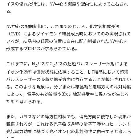
イスの優れた特性は，NV中心の濃度や配向性によって左右され
る。
NV中心の配向制御は，これまでのところ，化学気相成長法
（CVD）によるダイヤモンド結晶成長時においてのみ実現されて
いるが，結晶内の任意の位置に自在に配向制御されたNV中心を
形成するプロセスが求められている。
これまでに，N
ガスやO
ガスの超短パルスレーザー照射による
2
2
イオン化効率は偏光状態に依存すること，LiF結晶において超短
パルスレーザーの吸収が偏光方向に依存することが報告されてい
る。このような現象は，分子または結晶軸と電場方向の相対角度
によって，電子の有効質量や3次非線形感受率に異方性が生じる
ためと考えられる。
また，ガラスなどの等方性材料でも，偏光方向に依存した現象が
観察されるが，これは多光子吸収過程の量子干渉やコヒーレント
光起電力効果に基づく光イオン化の非対称性に由来すると考えら