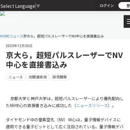
Select Language
▼
ログイン
登
HOME
ニュース
京大ら，超短パルスレーザーでNV中心を直接書込み
2023年12月26日
京大ら，超短パルスレーザーでNV
中心を直接書込み
ニュース
光関連技術
研究開発
京都大学と神戸大学は，超短パルスレーザーにより優先配向し
たNV中心の直接書き込みに成功した（
ニュースリリース
）。
ダイヤモンド中の窒素空孔（NV）中心は，量子情報デバイスに
適用できる量子ビットとして広く注目されている。量子情報デバ