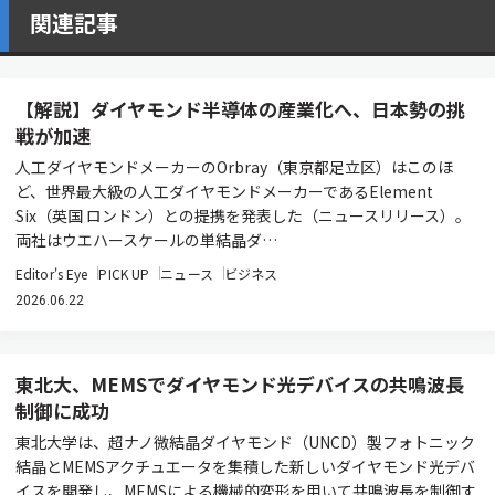
関連記事
【解説】ダイヤモンド半導体の産業化へ、日本勢の挑
戦が加速
人工ダイヤモンドメーカーのOrbray（東京都足立区）はこのほ
ど、世界最大級の人工ダイヤモンドメーカーであるElement
Six（英国 ロンドン）との提携を発表した（ニュースリリース）。
両社はウエハースケールの単結晶ダ…
Editor's Eye
PICK UP
ニュース
ビジネス
2026.06.22
東北大、MEMSでダイヤモンド光デバイスの共鳴波長
制御に成功
東北大学は、超ナノ微結晶ダイヤモンド（UNCD）製フォトニック
結晶とMEMSアクチュエータを集積した新しいダイヤモンド光デバ
イスを開発し、MEMSによる機械的変形を用いて共鳴波長を制御す