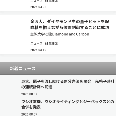
ニュース
研究開発
で選別することに初めて成功した（ニュースリリ
ース）。 ダイヤモンドの色中心と呼ばれる構造が
2026.04.03
注目されている。これは透明なダイヤモンドに…
金沢大、ダイヤモンド中の量子ビットを配
向軸を揃えながら位置制御することに成功
金沢大学と独Diamond and Carbon
Applicationsの研究グループは、ダイヤモンド中
ニュース
研究開発
の量子ビットとして有用なNVセンターを、配向
軸を揃えたまま任意の位置に生成する技術を開発
2026.03.19
した（ニュースリリース）。…
新着ニュース
東大、原子を流し続ける新分光法を開発 光格子時計
の連続計測へ前進
2026.08.07
ウシオ電機、ウシオライティングとジーベックスとの
合併を発表
2026.08.07