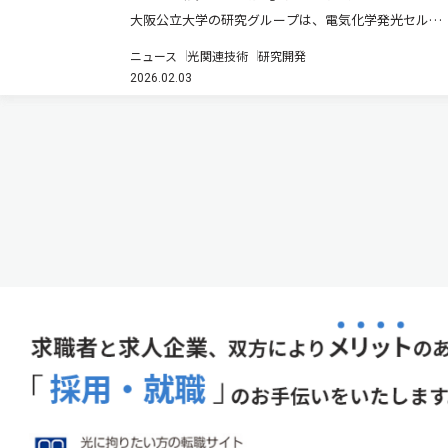
大阪公立大学の研究グループは、電気化学発光セル
（LEC）の発光強度の変化を磁気共鳴で検出する
ニュース
光関連技術
研究開発
ELDMR法を用いて信号の観測に成功し、その起源が電
2026.02.03
子正孔対であることを実証した（ニュースリリー
ス）。 有機EL材料にイオン性物…