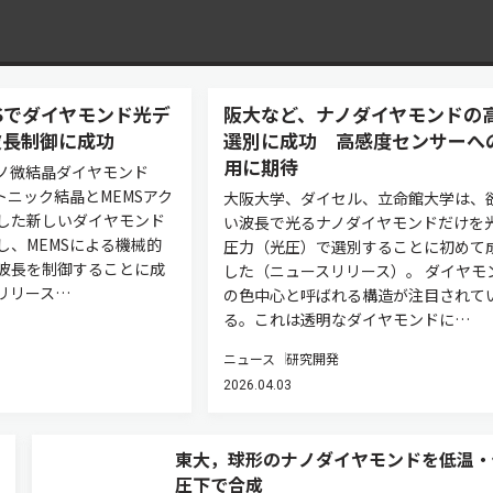
Sでダイヤモンド光デ
阪大など、ナノダイヤモンドの
波長制御に成功
選別に成功 高感度センサーへ
用に期待
ノ微結晶ダイヤモンド
トニック結晶とMEMSアク
大阪大学、ダイセル、立命館大学は、
した新しいダイヤモンド
い波長で光るナノダイヤモンドだけを
し、MEMSによる機械的
圧力（光圧）で選別することに初めて
波長を制御することに成
した（ニュースリリース）。 ダイヤモ
リリース…
の色中心と呼ばれる構造が注目されて
る。これは透明なダイヤモンドに…
ニュース
研究開発
2026.04.03
東大，球形のナノダイヤモンドを低温・
圧下で合成