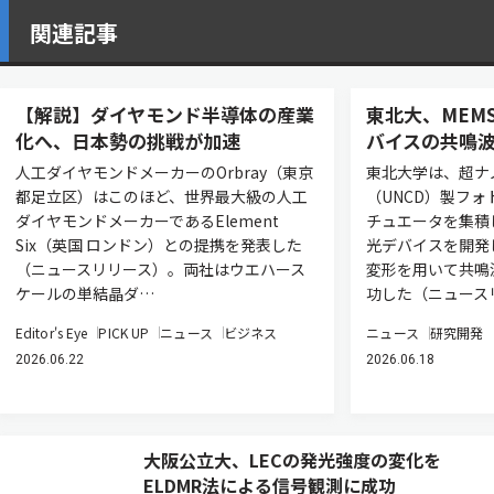
関連記事
【解説】ダイヤモンド半導体の産業
東北大、MEM
化へ、日本勢の挑戦が加速
バイスの共鳴
人工ダイヤモンドメーカーのOrbray（東京
東北大学は、超ナ
都足立区）はこのほど、世界最大級の人工
（UNCD）製フォ
ダイヤモンドメーカーであるElement
チュエータを集積
Six（英国 ロンドン）との提携を発表した
光デバイスを開発
（ニュースリリース）。両社はウエハース
変形を用いて共鳴
ケールの単結晶ダ…
功した（ニュース
Editor's Eye
PICK UP
ニュース
ビジネス
ニュース
研究開発
2026.06.22
2026.06.18
大阪公立大、LECの発光強度の変化を
ELDMR法による信号観測に成功