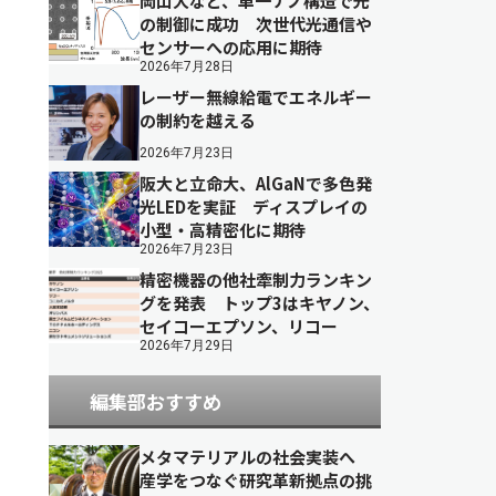
岡山大など、単一ナノ構造で光
の制御に成功 次世代光通信や
センサーへの応用に期待
2026年7月28日
レーザー無線給電でエネルギー
の制約を越える
2026年7月23日
阪大と立命大、AlGaNで多色発
光LEDを実証 ディスプレイの
小型・高精密化に期待
2026年7月23日
精密機器の他社牽制力ランキン
グを発表 トップ3はキヤノン、
セイコーエプソン、リコー
2026年7月29日
編集部おすすめ
メタマテリアルの社会実装へ
産学をつなぐ研究革新拠点の挑