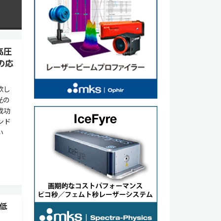
高圧
の応
欲し
光の
成功
ンド
い
低