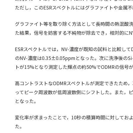
ただし，このESRスペクトルにはグラファイトや金属
グラファイト等を取り除く方法として長時間の熱混酸洗浄
た結果，信号を妨害する不純物が除去でき，相対的にN
ESRスペクトルでは，NV-濃度が既知の試料と比較してD
のNV-濃度は0.35±0.05ppmとなった。次に洗浄後
トが15%となり測定した輝点の約50%でODMRの信号
高コントラストなODMRスペクトルが測定できたため
ってピーク周波数が低周波数側にシフトした。また，ピーク
となった。
変化率が求まったことで，10秒の積算時間に対してお
た。