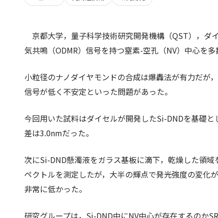
京都大学，量子科学技術研究開発機構（QST），ダ
気共鳴（ODMR）信号を持つ窒素-空孔（NV）中心を
小粒径のナノダイヤモンドの合成は爆轟法が有力だが，
信号が低く不安定といった問題があった。
今回用いた試料はダイセルが開発したSi-DNDを基礎とし
差は3.0nmだった。
次にSi-DND懸濁液をガラス基板に滴下，乾燥した領
ペクトルを測定したが，大半の輝点で発光強度の変化が
非常に低かった。
研究グループは，Si-DND中にNV中心が存在するのか