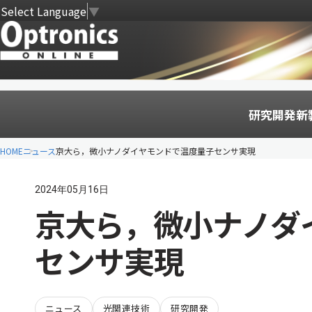
Select Language
▼
研究開発
新
HOME
ニュース
京大ら，微小ナノダイヤモンドで温度量子センサ実現
2024年05月16日
京大ら，微小ナノダ
センサ実現
ニュース
光関連技術
研究開発