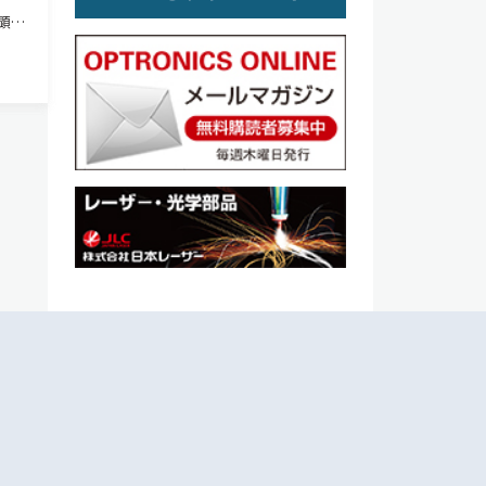
顕微
ン
イズの
ニュ