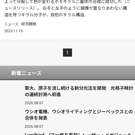
よって分裂して色が変わるホモキラル二量体の合成に成功した（ニ
ュースリリース）。 右手と左手のように鏡像が重なりあわない構
造を持つキラル分子が，自他のキラル構造...
ニュース
研究開発
2023.11.15
1
新着ニュース
東大、原子を流し続ける新分光法を開発 光格子時計
の連続計測へ前進
2026.08.07
ウシオ電機、ウシオライティングとジーベックスとの
合併を発表
2026.08.07
Lumibird、Cilas株を売却しレーザー・メガジュール