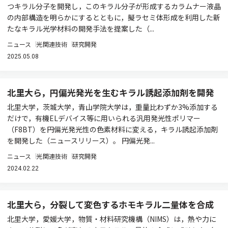
つキラル分子を開発し，このキラル分子が形成するカラムナー液晶
の内部構造を明らかにするとともに，擬ラセミ体形成を利用した新
たなキラル光学材料の開発手法を提案した（...
ニュース
光関連技術
研究開発
2025.05.08
北里大ら，円偏光発光を生むキラル誘起添加剤を開発
北里大学，茨城大学，青山学院大学は，重量比わずか3%添加する
だけで，有機ELデバイス等に用いられる汎用発光性ポリマー
（F8BT）を円偏光発光性の色素材料に変える，キラル誘起添加剤
を開発した（ニュースリリース）。 円偏光発...
ニュース
光関連技術
研究開発
2024.02.22
北里大ら，分裂して変色するホモキラル二量体を合成
北里大学，愛媛大学，物質・材料研究機構（NIMS）は，熱や力に