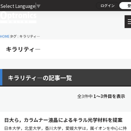
Select Language
▼
ログイン
登
HOME
タグ : キラリティ―
キラリティ―
キラリティ―の記事一覧
全3件中
1〜3件目を表示
日大ら，カラムナー液晶によるキラル光学材料を提案
日本大学，北里大学，香川大学，愛媛大学は，属イオンを中心に持