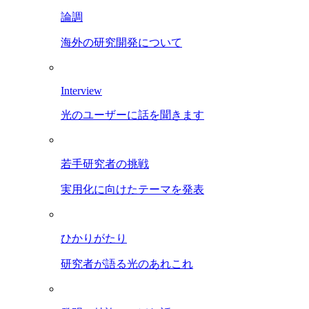
論調
海外の研究開発について
Interview
光のユーザーに話を聞きます
若手研究者の挑戦
実用化に向けたテーマを発表
ひかりがたり
研究者が語る光のあれこれ