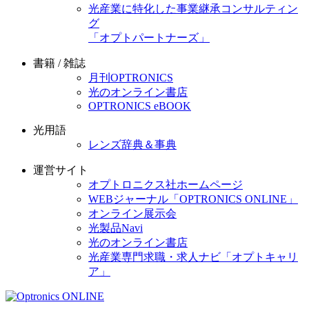
光産業に特化した事業継承コンサルティン
グ
「オプトパートナーズ」
書籍 / 雑誌
月刊OPTRONICS
光のオンライン書店
OPTRONICS eBOOK
光用語
レンズ辞典＆事典
運営サイト
オプトロニクス社ホームページ
WEBジャーナル「OPTRONICS ONLINE」
オンライン展示会
光製品Navi
光のオンライン書店
光産業専門求職・求人ナビ「オプトキャリ
ア」