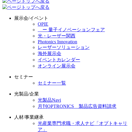
展示会/イベント
OPIE
ー 量子イノベーションフェア
光・レーザー関西
Photonics Innovation
レーザーソリューション
海外展示会
イベントカレンダー
オンライン展示会
セミナー
セミナー一覧
光製品/企業
光製品Navi
月刊OPTRONICS 製品広告資料請求
人材/事業継承
光産業専門求職・求人ナビ「オプトキャリ
ア」