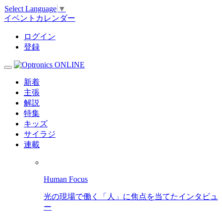
Select Language
▼
イベントカレンダー
ログイン
登録
新着
主張
解説
特集
キッズ
サイラジ
連載
Human Focus
光の現場で働く「人」に焦点を当てたインタビュ
ー