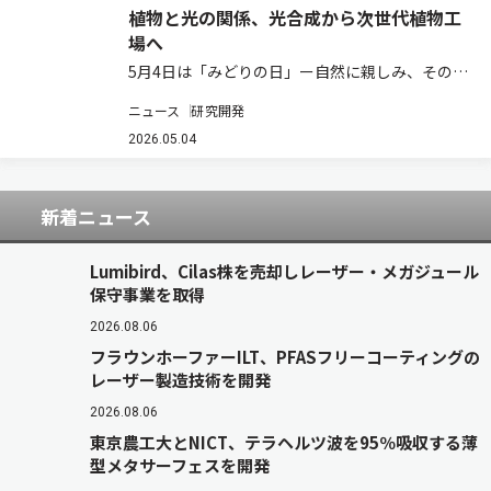
植物と光の関係、光合成から次世代植物工
場へ
5月4日は「みどりの日」ー自然に親しみ、その恩
恵に感謝する日として、植物や環境について考え
ニュース
研究開発
る機会でもある。植物の成長を支えているものの
一つが「光」である。太陽光を受けた植物は、光
2026.05.04
合成によって二酸化炭素と水から糖やデンプン…
新着ニュース
Lumibird、Cilas株を売却しレーザー・メガジュール
保守事業を取得
2026.08.06
フラウンホーファーILT、PFASフリーコーティングの
レーザー製造技術を開発
2026.08.06
東京農工大とNICT、テラヘルツ波を95％吸収する薄
型メタサーフェスを開発