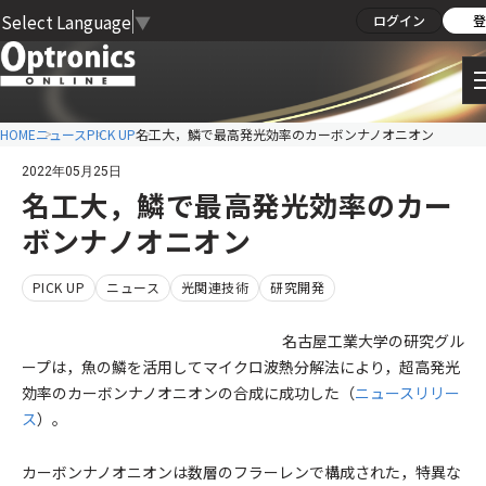
Select Language
▼
ログイン
登
HOME
ニュース
PICK UP
名工大，鱗で最高発光効率のカーボンナノオニオン
2022年05月25日
名工大，鱗で最高発光効率のカー
ボンナノオニオン
PICK UP
ニュース
光関連技術
研究開発
名古屋工業大学の研究グル
ープは，魚の鱗を活用してマイクロ波熱分解法により，超高発光
効率のカーボンナノオニオンの合成に成功した（
ニュースリリー
ス
）。
カーボンナノオニオンは数層のフラーレンで構成された，特異な