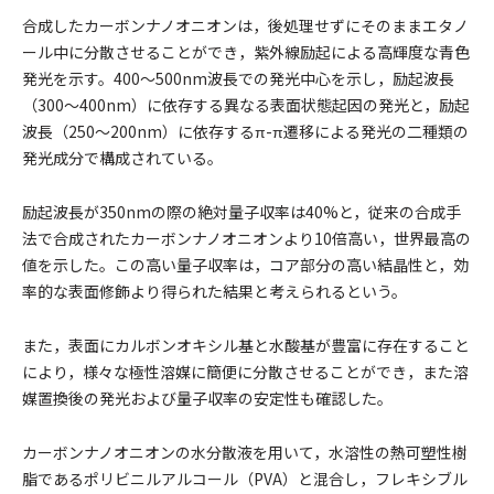
合成したカーボンナノオニオンは，後処理せずにそのままエタノ
ール中に分散させることができ，紫外線励起による高輝度な青色
発光を示す。400〜500nm波長での発光中心を示し，励起波長
（300〜400nm）に依存する異なる表面状態起因の発光と，励起
波長（250〜200nm）に依存するπ-π遷移による発光の二種類の
発光成分で構成されている。
励起波長が350nmの際の絶対量子収率は40%と，従来の合成手
法で合成されたカーボンナノオニオンより10倍高い，世界最高の
値を示した。この高い量子収率は，コア部分の高い結晶性と，効
率的な表面修飾より得られた結果と考えられるという。
また，表面にカルボンオキシル基と水酸基が豊富に存在すること
により，様々な極性溶媒に簡便に分散させることができ，また溶
媒置換後の発光および量子収率の安定性も確認した。
カーボンナノオニオンの水分散液を用いて，水溶性の熱可塑性樹
脂であるポリビニルアルコール（PVA）と混合し，フレキシブル