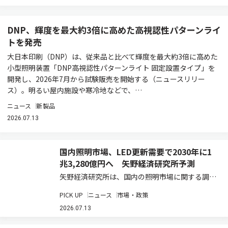
DNP、輝度を最大約3倍に高めた高視認性パターンライ
トを発売
大日本印刷（DNP）は、従来品と比べて輝度を最大約3倍に高めた
小型照明装置「DNP高視認性パターンライト 固定設置タイプ」を
開発し、2026年7月から試験販売を開始する（ニュースリリー
ス）。明るい屋内施設や寒冷地などで、…
ニュース
新製品
2026.07.13
国内照明市場、LED更新需要で2030年に1
兆3,280億円へ 矢野経済研究所予測
矢野経済研究所は、国内の照明市場に関する調査
結果を発表した（ニュースリリース）。2025年
PICK UP
ニュース
市場・政策
の国内照明総市場規模は、前年比3.8％増の1兆
910億2,500万円と推計している。既設の蛍光灯
2026.07.13
などからLED照明への更新需要が、…