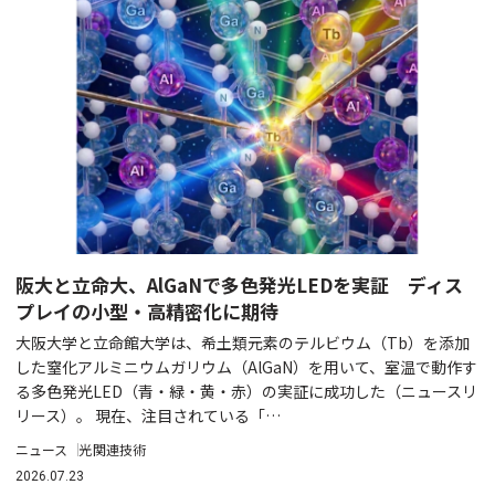
阪大と立命大、AlGaNで多色発光LEDを実証 ディス
プレイの小型・高精密化に期待
大阪大学と立命館大学は、希土類元素のテルビウム（Tb）を添加
した窒化アルミニウムガリウム（AlGaN）を用いて、室温で動作す
る多色発光LED（青・緑・黄・赤）の実証に成功した（ニュースリ
リース）。 現在、注目されている「…
ニュース
光関連技術
2026.07.23