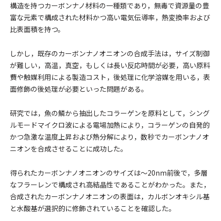
構造を持つカーボンナノ材料の一種類であり，無毒で資源量の豊
富な元素で構成された材料かつ高い電気伝導率，熱変換率および
比表面積を持つ。
しかし，既存のカーボンナノオニオンの合成手法は，サイズ制御
が難しい，高温，真空，もしくは長い反応時間が必要，高い原料
費や触媒利用による製造コスト，後処理に化学溶媒を用いる，表
面修飾の後処理が必要といった問題がある。
研究では，魚の鱗から抽出したコラーゲンを原料として，シング
ルモードマイクロ波による電場加熱により，コラーゲンの自発的
かつ急激な温度上昇および熱分解により，数秒でカーボンナノオ
ニオンを合成させることに成功した。
得られたカーボンナノオニオンのサイズは〜20nm前後で，多層
なフラーレンで構成され高結晶性であることがわかった。また，
合成されたカーボンナノオニオンの表面は，カルボンオキシル基
と水酸基が選択的に修飾されていることを確認した。