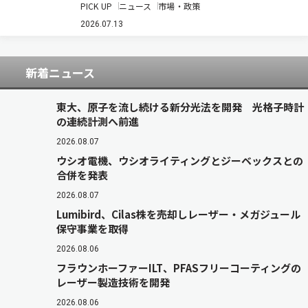
PICK UP
ニュース
市場・政策
の国内照明総市場規模は、前年比3.8％増の1兆
910億2,500万円と推計している。既設の蛍光灯
2026.07.13
などからLED照明への更新需要が、…
新着ニュース
東大、原子を流し続ける新分光法を開発 光格子時計
の連続計測へ前進
2026.08.07
ウシオ電機、ウシオライティングとジーベックスとの
合併を発表
2026.08.07
Lumibird、Cilas株を売却しレーザー・メガジュール
保守事業を取得
2026.08.06
フラウンホーファーILT、PFASフリーコーティングの
レーザー製造技術を開発
2026.08.06