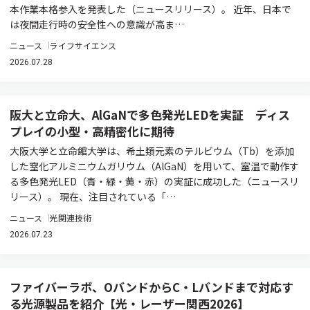
本作業本格参入を発表した（ニュースリリース）。 近年、日本で
は夜間走行時の安全性への意識が高ま…
ニュース
ライフサイエンス
2026.07.28
阪大と立命大、AlGaNで多色発光LEDを実証 ディス
プレイの小型・高精密化に期待
大阪大学と立命館大学は、希土類元素のテルビウム（Tb）を添加
した窒化アルミニウムガリウム（AlGaN）を用いて、室温で動作す
る多色発光LED（青・緑・黄・赤）の実証に成功した（ニュースリ
リース）。 現在、注目されている「…
ニュース
光関連技術
2026.07.23
ファイバーラボ、OバンドからC・Lバンドまで対応す
る光源製品を紹介【光・レーザー関西2026】