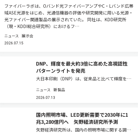
ファイバーラボは、Oバンド光ファイバーアンプやC・Lバンド広帯
域ASE光源をはじめ、光通信機器の評価や研究開発に用いる光源・
光ファイバー関連製品の展示されていた。 同社は、KDD研究所
（現・KDDI総合研究所）におけるフ…
ニュース
展示会
2026.07.15
DNP、輝度を最大約3倍に高めた高視認性
パターンライトを発売
大日本印刷（DNP）は、従来品と比べて輝度を最
大約3倍に高めた小型照明装置「DNP高視認性パ
ニュース
新製品
ターンライト 固定設置タイプ」を開発し、2026
年7月から試験販売を開始する（ニュースリリー
2026.07.13
ス）。明るい屋内施設や寒冷地などで、…
国内照明市場、LED更新需要で2030年に1
兆3,280億円へ 矢野経済研究所予測
矢野経済研究所は、国内の照明市場に関する調査
結果を発表した（ニュースリリース）。2025年