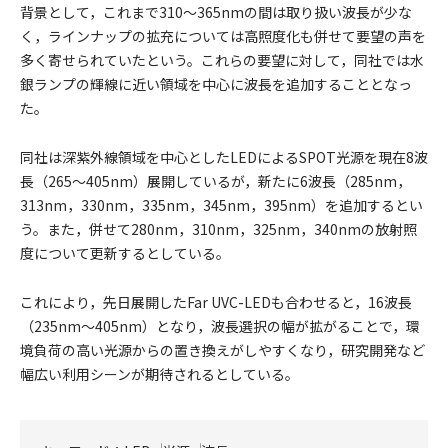
背景として，これまで310～365nmの間は取り扱い波長が少な
く，ラインナップの拡充については高照度化も併せて要望の声を
多く寄せられていたという。これらの要望に対して，同社では水
銀ランプの輝線に近い領域を中心に波長を追加することとなっ
た。
同社は深紫外線領域を中心としたLEDによるSPOT光源を現在8波
長（265～405nm）展開しているが，新たに6波長（285nm，
313nm，330nm，335nm，345nm，395nm）を追加するとい
う。また，併せて280nm，310nm，325nm，340nmの放射照
度について更新するとしている。
これにより，先日展開したFar UVC-LEDも合わせると，16波長
（235nm～405nm）となり，波長選択の幅が拡がることで，環
境負荷の高い光源からの置き換えがしやすくなり，研究開発など
幅広い利用シーンが期待されるとしている。