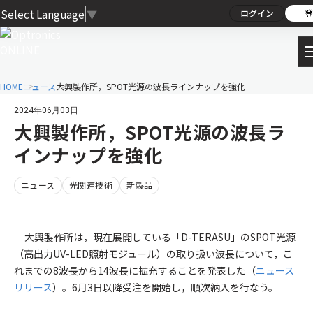
Select Language
▼
ログイン
登
HOME
ニュース
大興製作所，SPOT光源の波長ラインナップを強化
2024年06月03日
大興製作所，SPOT光源の波長ラ
インナップを強化
ニュース
光関連技術
新製品
大興製作所は，現在展開している「D-TERASU」のSPOT光源
（高出力UV-LED照射モジュール）の取り扱い波長について，こ
れまでの8波長から14波長に拡充することを発表した（
ニュース
リリース
）。6月3日以降受注を開始し，順次納入を行なう。