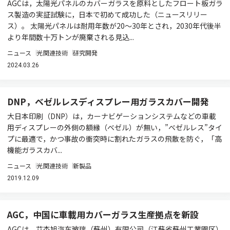
AGCは，太陽光パネルのカバーガラスを原料としたフロート板ガラ
ス製造の実証試験に，日本で初めて成功した（ニュースリリー
ス）。 太陽光パネルは耐用年数が20～30年とされ，2030年代後半
より年間数十万トンが廃棄される見込...
ニュース
光関連技術
研究開発
2024.03.26
DNP，ベゼルレスディスプレー用ガラスカバー開発
大日本印刷（DNP）は，カーナビゲーションシステムなどの車載
用ディスプレーの外側の額縁（ベゼル）が無い，”ベゼルレス”タイ
プに最適で，かつ事故の衝突時に割れたガラスの飛散を防ぐ，「高
機能ガラスカバ...
ニュース
光関連技術
新製品
2019.12.09
AGC，中国に車載用カバーガラス生産拠点を新設
AGCは，艾杰旭汽车玻璃（蘇州）有限公司（江蘇省蘇州工業園区）