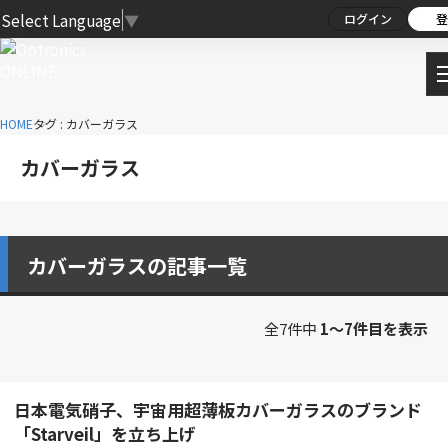
Select Language
▼
ログイン
登
HOME
タグ : カバーガラス
カバーガラス
カバーガラスの記事一覧
全7件中
1〜7件目を表示
日本電気硝子、宇宙用超薄板カバーガラスのブランド
「Starveil」を立ち上げ