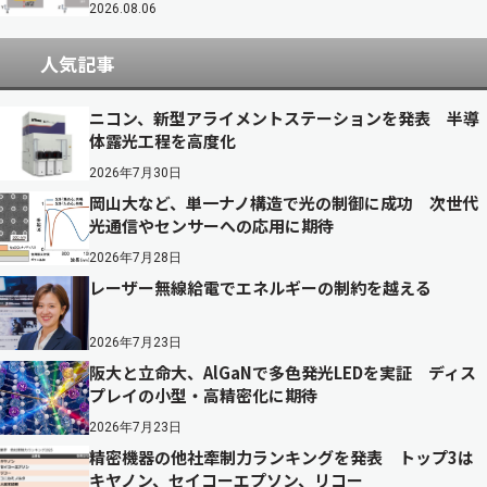
2026.08.06
人気記事
ニコン、新型アライメントステーションを発表 半導
体露光工程を高度化
2026年7月30日
岡山大など、単一ナノ構造で光の制御に成功 次世代
光通信やセンサーへの応用に期待
2026年7月28日
レーザー無線給電でエネルギーの制約を越える
2026年7月23日
阪大と立命大、AlGaNで多色発光LEDを実証 ディス
プレイの小型・高精密化に期待
2026年7月23日
精密機器の他社牽制力ランキングを発表 トップ3は
キヤノン、セイコーエプソン、リコー