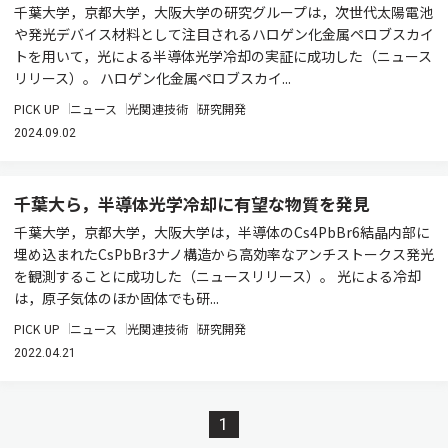
千葉大学，京都大学，大阪大学の研究グループは，次世代太陽電池
や発光デバイス材料として注目されるハロゲン化金属ペロブスカイ
トを用いて，光による半導体光学冷却の実証に成功した（ニュース
リリース）。 ハロゲン化金属ペロブスカイ...
PICK UP
ニュース
光関連技術
研究開発
2024.09.02
千葉大ら，半導体光学冷却に有望な物質を発見
千葉大学，京都大学，大阪大学は，半導体のCs4PbBr6結晶内部に
埋め込まれたCsPbBr3ナノ構造から高効率なアンチストークス発光
を観測することに成功した（ニュースリリース）。 光による冷却
は，原子気体のほか固体でも研...
PICK UP
ニュース
光関連技術
研究開発
2022.04.21
1