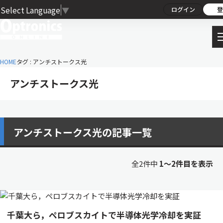
Select Language
▼
ログイン
登
HOME
タグ : アンチストークス光
アンチストークス光
アンチストークス光の記事一覧
全2件中
1〜2件目を表示
千葉大ら，ペロブスカイトで半導体光学冷却を実証